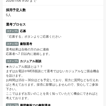
2026/7/06 9:00 まで
採用予定人数
5人
選考プロセス
応募
ステップ1
「応募する」ボタンよりご応募ください
書類選考
ステップ2
選考結果は合格の方のみに連絡
応募者へ7 日以内に連絡します。
カジュアル面談
ステップ3
★カジュアル面談とは？？
まずはお電話やWEB面談にて選考ではないカジュアルなご面会機会
を設けます。
お時間は15分～30分ほどを予定しており、双方に質問などを行えれ
ばと考えております。採否に影響はしませんので、安心してご参加
下さい。
ここではまずお互いのことを良く知っていただく機会にできればと
考えております。
履歴書等での書類選考
ステップ4