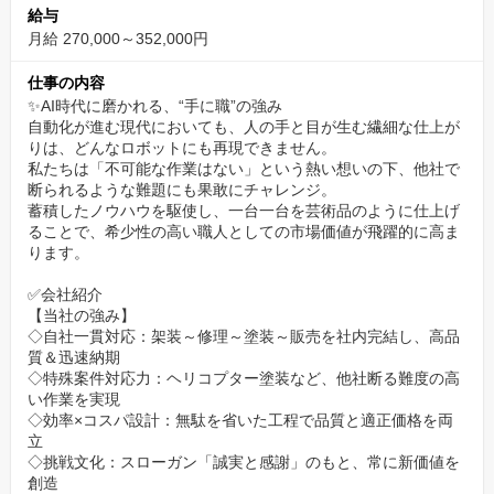
を完備。
給与
業務扇風機や冬場のストーブ、スポーツドリンクの支給など、細
月給 270,000～352,000円
部にまで配慮された職場環境が、集中して技術に向き合える快適
仕事の内容
さを約束します。
✨AI時代に磨かれる、“手に職”の強み
自動化が進む現代においても、人の手と目が生む繊細な仕上が
経験者向けキャリアアップ支援
りは、どんなロボットにも再現できません。
私たちは「不可能な作業はない」という熱い想いの下、他社で
即戦力として迎える経験者には、ベテラン先輩とのマンツーマン
断られるような難題にも果敢にチャレンジ。
OJTや体系的な研修プログラムを用意。
蓄積したノウハウを駆使し、一台一台を芸術品のように仕上げ
資格取得にかかる講習費用を全額会社負担することで、さらに高
ることで、希少性の高い職人としての市場価値が飛躍的に高ま
ります。
度な技術習得と市場価値向上を全面サポートします。
✅会社紹介
80年以上の信頼と実績
【当社の強み】
◇自社一貫対応：架装～修理～塗装～販売を社内完結し、高品
1938年創業以来、年間7,000件超の施工実績を誇る当社の安定基
質＆迅速納期
盤。
◇特殊案件対応力：ヘリコプター塗装など、他社断る難度の高
い作業を実現
大手トラックメーカーや運送会社をはじめとする300社以上の顧客
◇効率×コスパ設計：無駄を省いた工程で品質と適正価格を両
との信頼関係が、新たな挑戦を後押し。
立
長年培ってきたノウハウを間近で学べる環境です。
◇挑戦文化：スローガン「誠実と感謝」のもと、常に新価値を
創造