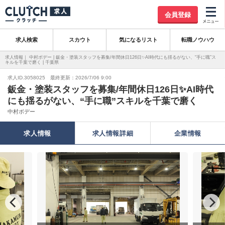
会員登録
求人検索
スカウト
気になるリスト
転職ノウハウ
求人情報｜ 中村ボデー | 鈑金・塗装スタッフを募集/年間休日126日✨AI時代にも揺るがない、“手に職”ス
キルを千葉で磨く | 千葉県
求人ID.3058025 最終更新：2026/7/06 9:00
鈑金・塗装スタッフを募集/年間休日126日✨AI時代
にも揺るがない、“手に職”スキルを千葉で磨く
中村ボデー
求人情報
求人情報詳細
企業情報