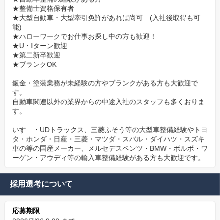
★整備士資格保有者
★大型自動車・大型牽引免許があれば尚可 (入社後取得も可
能)
★ハローワークでお仕事お探し中の方も歓迎！
★U・Iターン歓迎
★第二新卒歓迎
★ブランクOK
鈑金・塗装業務が未経験の方やブランクがある方も大歓迎で
す。
自動車関連以外の業界からの中途入社のスタッフも多くおりま
す。
いすゞ・UDトラックス、三菱ふそう等の大型車整備経験やトヨ
タ・ホンダ・日産・三菱・マツダ・スバル・ダイハツ・スズキ
車の等の国産メーカー、メルセデスベンツ・BMW・ボルボ・ワ
ーゲン・アウディ等の輸入車整備経験がある方も大歓迎です。
採用選考について
応募期限