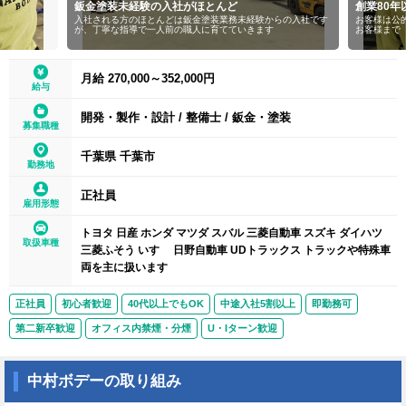
鈑金塗装未経験の入社がほとんど
創業80
入社される方のほとんどは鈑金塗装業務未経験からの入社です
お客様は公
が、丁寧な指導で一人前の職人に育てていきます
お客様まで
月給 270,000～352,000円
給与
開発・製作・設計
/
整備士
/
鈑金・塗装
募集職種
千葉県 千葉市
勤務地
正社員
雇用形態
トヨタ 日産 ホンダ マツダ スバル 三菱自動車 スズキ ダイハツ
取扱車種
三菱ふそう いすゞ 日野自動車 UDトラックス トラックや特殊車
両を主に扱います
正社員
初心者歓迎
40代以上でもOK
中途入社5割以上
即勤務可
第二新卒歓迎
オフィス内禁煙・分煙
U・Iターン歓迎
中村ボデーの取り組み