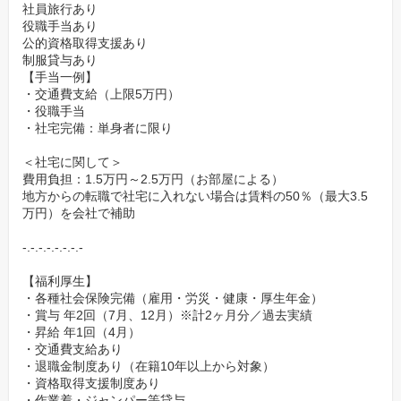
社員旅行あり
役職手当あり
公的資格取得支援あり
制服貸与あり
【手当一例】
・交通費支給（上限5万円）
・役職手当
・社宅完備：単身者に限り
＜社宅に関して＞
費用負担：1.5万円～2.5万円（お部屋による）
地方からの転職で社宅に入れない場合は賃料の50％（最大3.5
万円）を会社で補助
-.-.-.-.-.-.-.-
【福利厚生】
・各種社会保険完備（雇用・労災・健康・厚生年金）
・賞与 年2回（7月、12月）※計2ヶ月分／過去実績
・昇給 年1回（4月）
・交通費支給あり
・退職金制度あり（在籍10年以上から対象）
・資格取得支援制度あり
・作業着・ジャンパー等貸与