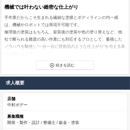
機械では叶わない緻密な仕上がり
手作業だからこそ生まれる繊細な塗膜とボディラインの均一感
は、機械やロボットでは再現不可能です。
修理後の塗装はもちろん、架装後の塗装や色の塗り替えなど、他
社で断られる難度の高い作業にも対応するプロとして、蓄積した
ノウハウを駆使し“一台一台に芸術品のような仕上がり”を与える喜
びを味わえます。
安定×自由の休日・福利厚生
土日祝休みを含む年間126日の休日と、社宅家賃補助制度をはじめ
求人概要
とした充実の福利厚生により、仕事とプライベートを両立可能。
自分や家族の時間を大切にしながら、安心して長期的にキャリア
店舗
を築ける環境です。
中村ボデー
最新設備でストレスフリー
募集職種
開発・製作・設計
/
整備士
/
鈑金・塗装
大型車両もまるごと収容できる塗装ブースや広大な作業スペース