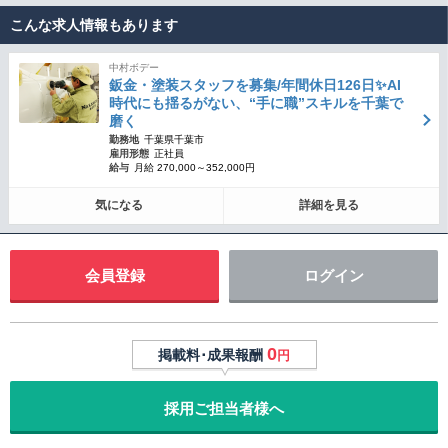
こんな求人情報もあります
中村ボデー
鈑金・塗装スタッフを募集/年間休日126日✨AI
時代にも揺るがない、“手に職”スキルを千葉で
磨く
勤務地
千葉県千葉市
雇用形態
正社員
給与
月給 270,000～352,000円
気になる
詳細を見る
会員登録
ログイン
0
掲載料･成果報酬
円
採用ご担当者様へ