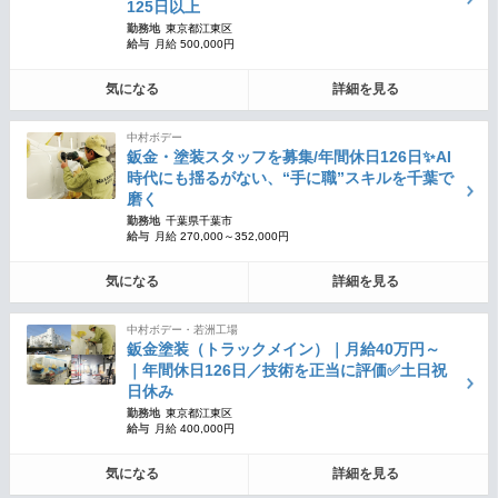
125日以上
勤務地
東京都江東区
給与
月給 500,000円
気になる
詳細を見る
中村ボデー
鈑金・塗装スタッフを募集/年間休日126日✨AI
時代にも揺るがない、“手に職”スキルを千葉で
磨く
勤務地
千葉県千葉市
給与
月給 270,000～352,000円
気になる
詳細を見る
中村ボデー・若洲工場
鈑金塗装（トラックメイン）｜月給40万円～
｜年間休日126日／技術を正当に評価✅土日祝
日休み
勤務地
東京都江東区
給与
月給 400,000円
気になる
詳細を見る