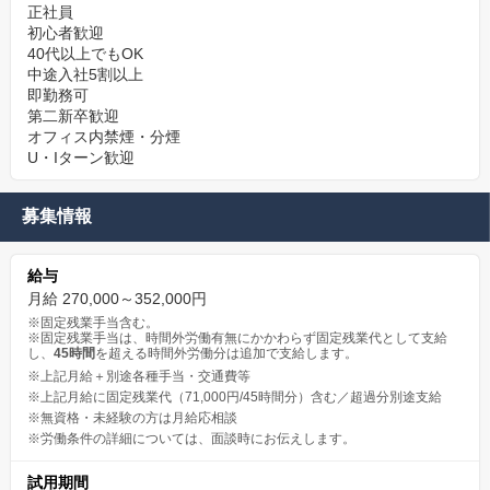
正社員
初心者歓迎
40代以上でもOK
中途入社5割以上
即勤務可
第二新卒歓迎
オフィス内禁煙・分煙
U・Iターン歓迎
募集情報
給与
月給 270,000～352,000円
※固定残業手当含む。
※固定残業手当は、時間外労働有無にかかわらず固定残業代として支給
し、
45時間
を超える時間外労働分は追加で支給します。
※上記月給＋別途各種手当・交通費等
※上記月給に固定残業代（71,000円/45時間分）含む／超過分別途支給
※無資格・未経験の方は月給応相談
※労働条件の詳細については、面談時にお伝えします。
試用期間