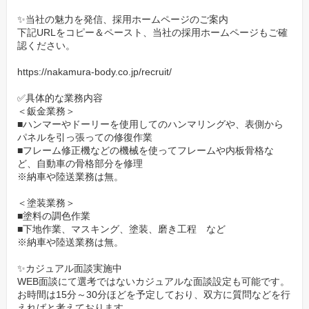
✨当社の魅力を発信、採用ホームページのご案内
下記URLをコピー＆ペースト、当社の採用ホームページもご確
認ください。
https://nakamura-body.co.jp/recruit/
✅具体的な業務内容
＜鈑金業務＞
■ハンマーやドーリーを使用してのハンマリングや、表側から
パネルを引っ張っての修復作業
■フレーム修正機などの機械を使ってフレームや内板骨格な
ど、自動車の骨格部分を修理
※納車や陸送業務は無。
＜塗装業務＞
■塗料の調色作業
■下地作業、マスキング、塗装、磨き工程 など
※納車や陸送業務は無。
✨カジュアル面談実施中
WEB面談にて選考ではないカジュアルな面談設定も可能です。
お時間は15分～30分ほどを予定しており、双方に質問などを行
えればと考えております。