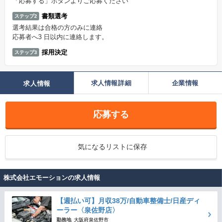
「応募する」ボタンよりご応募ください
書類選考
ステップ2
選考結果は合格の方のみに連絡
応募者へ3 日以内に連絡します。
採用決定
ステップ3
求人情報詳細
企業情報
求人情報
応募する
気になるリストに保存
株式会社エモーションの求人情報
【週払い可】月収38万/自動車整備士/日産ディ
ーラー〈泉佐野店〉
勤務地
大阪府泉佐野市