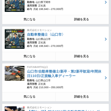
勤務地
山口県下関市
雇用形態
正社員
給与
月給 196,940～270,000円
気になる
詳細を見る
株式会社エモーション
自動車整備士〈山口市〉
勤務地
山口県山口市
雇用形態
正社員
給与
月給 196,940～270,000円
気になる
詳細を見る
FIAT/ABARTH山口
山口市/自動車整備士/新卒・第2新卒歓迎/年間休
日110日/正規輸入車ディーラー
勤務地
山口県山口市
雇用形態
正社員
給与
月給 210,000～350,000円
気になる
詳細を見る
株式会社エモーション