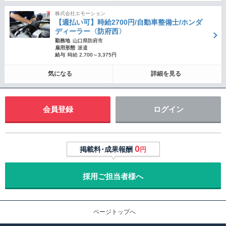
株式会社エモーション
【週払い可】時給2700円/自動車整備士/ホンダ
ディーラー〈防府西〉
勤務地
山口県防府市
雇用形態
派遣
給与
時給 2,700～3,375円
気になる
詳細を見る
会員登録
ログイン
0
掲載料･成果報酬
円
採用ご担当者様へ
ページトップへ