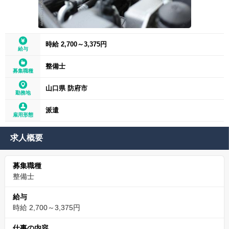
時給 2,700～3,375円
給与
整備士
募集職種
山口県 防府市
勤務地
派遣
雇用形態
求人概要
募集職種
整備士
給与
時給 2,700～3,375円
仕事の内容