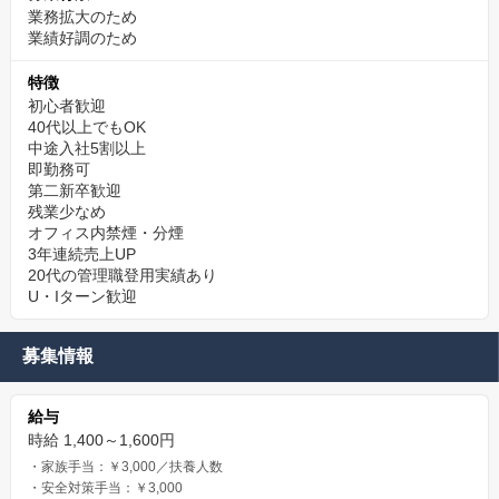
業務拡大のため
業績好調のため
特徴
初心者歓迎
40代以上でもOK
中途入社5割以上
即勤務可
第二新卒歓迎
残業少なめ
オフィス内禁煙・分煙
3年連続売上UP
20代の管理職登用実績あり
U・Iターン歓迎
募集情報
給与
時給 1,400～1,600円
・家族手当：￥3,000／扶養人数
・安全対策手当：￥3,000