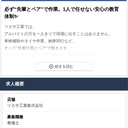
必ず“先輩とペア”で作業。1人で任せない安心の教育
体制✨
ツカサ工業では、
アルバイトの方を一人きりで現場に出すことはありません。
車検補助やタイヤ作業、納車同行など、
すべて“先輩社員とペア”で動きます。
わからないことはその場で聞ける、安心の環境です。
ゼロから整備の基礎が学べる「入門バイト」✨
お願いするのは、難しい整備ではなく、あくまで補助作業。
求人概要
その中で、工具の名前・扱い方、
車検の流れなどが自然と身についていきます。
店舗
「将来、整備士の道もありかも」と考えるきっかけにもなりま
ツカサ工業株式会社
す。
募集職種
✨カジュアル面談も実施中、転職に迷われている方も
整備士
ご相談ください。