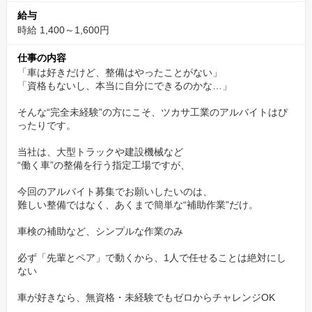
給与
当社の事を知って頂く為に、WEBにてカジュアル面談も実施して
時給 1,400～1,600円
います。
仕事の内容
転職について悩まれている方、当社について知りたい方も積極的
「車は好きだけど、整備はやったことがない」
にご相談ください。
「資格もないし、本当に自分にできるのかな…」
お互いのことを良く知っていただく機会にできればと考えており
ます。
そんな“完全未経験”の方にこそ、ツカサ工業のアルバイトはぴ
ったりです。
✅カジュアル面談について
当社は、大型トラックや建設機械など
■下記のリンクをコピー＆ベーストして、面談希望日をご予約くだ
“働く車”の整備を行う指定工場ですが、
さい。
今回のアルバイト募集でお願いしたいのは、
難しい整備ではなく、あくまで簡単な“補助作業”だけ。
https://timerex.net/s/recruit.tsukasa.k_0217/9b1100af
車検の補助など、シンプルな作業のみ
働きやすい環境：実働6.5時間・残業なし・柔軟シフ
必ず「先輩とペア」で動くから、1人で任せることは絶対にし
ト✨
ない
工場全体が、実働6.5時間・残業ほぼゼロの働き方を徹底。
車が好きなら、無資格・未経験でもゼロからチャレンジOK
アルバイトも、生活リズムを崩さず働けます。