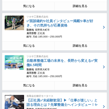
気になる
詳細を見る
ツカサ工業株式会社
✅面談確約✨社員インタビュー掲載✨車が好
き、その気持ちが応募資格
勤務地
長野県大町市
雇用形態
正社員
給与
月給 185,000～250,000円
気になる
詳細を見る
ツカサ工業株式会社
自動車整備工場の未来を、長野から変える✅実
働6.5時間
勤務地
長野県大町市
雇用形態
正社員
給与
月給 185,000～250,000円
気になる
詳細を見る
有限会社柳沢モータース
【正社員✅未経験歓迎】▶︎「仕事が楽しい」と
語る理由とは？先輩整備士へインタビュー！✨