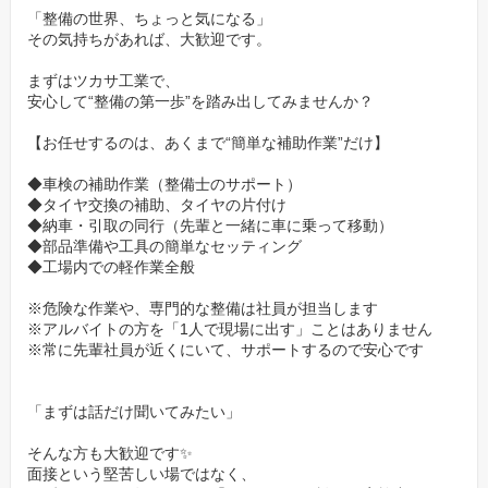
「整備の世界、ちょっと気になる」
「しっかり稼ぎたいフリーター」も
その気持ちがあれば、大歓迎です。
「Wワークしたい社会人」も歓迎です。
まずはツカサ工業で、
安心して“整備の第一歩”を踏み出してみませんか？
【お任せするのは、あくまで“簡単な補助作業”だけ】
◆車検の補助作業（整備士のサポート）
◆タイヤ交換の補助、タイヤの片付け
◆納車・引取の同行（先輩と一緒に車に乗って移動）
◆部品準備や工具の簡単なセッティング
◆工場内での軽作業全般
※危険な作業や、専門的な整備は社員が担当します
※アルバイトの方を「1人で現場に出す」ことはありません
※常に先輩社員が近くにいて、サポートするので安心です
「まずは話だけ聞いてみたい」
そんな方も大歓迎です✨
面接という堅苦しい場ではなく、