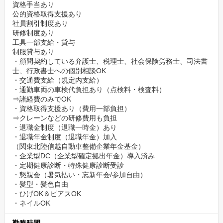
資格手当あり
公的資格取得支援あり
社員割引制度あり
研修制度あり
工具一部支給・貸与
制服貸与あり
・顧問契約している弁護士、税理士、社会保険労務士、司法書
士、行政書士への個別相談OK
・交通費支給（規定内支給）
・通勤車両の車検代負担あり（点検料・検査料）
⇒諸経費のみでOK
・資格取得支援あり（費用一部負担）
⇒クレーンなどの研修費用も負担
・退職金制度（退職一時金）あり
・退職年金制度（退職年金）加入
（関東北陸信越自動車整備企業年金基金）
・企業型DC（企業型確定拠出年金）導入済み
・定期健康診断・特殊健康診断受診
・懇親会（暑気払い・忘新年会/参加自由）
・髪型・髪色自由
・ひげOK＆ピアスOK
・ネイルOK