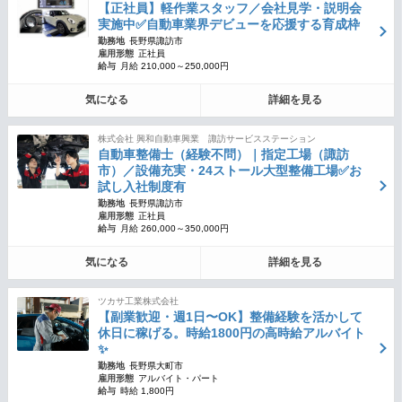
【正社員】軽作業スタッフ／会社見学・説明会
実施中✅自動車業界デビューを応援する育成枠
勤務地
長野県諏訪市
雇用形態
正社員
給与
月給 210,000～250,000円
気になる
詳細を見る
株式会社 興和自動車興業 諏訪サービスステーション
自動車整備士（経験不問）｜指定工場（諏訪
市）／設備充実・24ストール大型整備工場✅お
試し入社制度有
勤務地
長野県諏訪市
雇用形態
正社員
給与
月給 260,000～350,000円
気になる
詳細を見る
ツカサ工業株式会社
【副業歓迎・週1日〜OK】整備経験を活かして
休日に稼げる。時給1800円の高時給アルバイト
✨
勤務地
長野県大町市
雇用形態
アルバイト・パート
給与
時給 1,800円