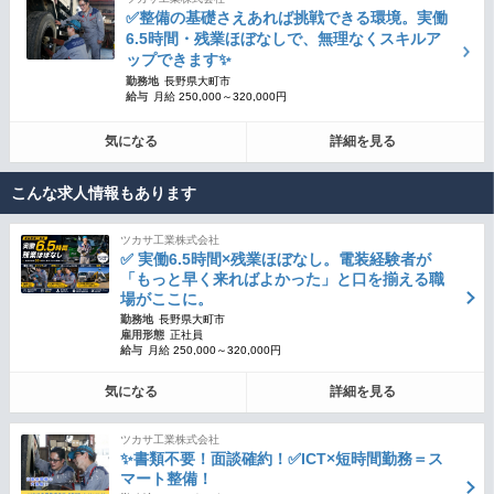
✅整備の基礎さえあれば挑戦できる環境。実働
6.5時間・残業ほぼなしで、無理なくスキルア
ップできます✨
勤務地
長野県大町市
給与
月給 250,000～320,000円
気になる
詳細を見る
こんな求人情報もあります
ツカサ工業株式会社
✅ 実働6.5時間×残業ほぼなし。電装経験者が
「もっと早く来ればよかった」と口を揃える職
場がここに。
勤務地
長野県大町市
雇用形態
正社員
給与
月給 250,000～320,000円
気になる
詳細を見る
ツカサ工業株式会社
✨書類不要！面談確約！✅ICT×短時間勤務＝ス
マート整備！