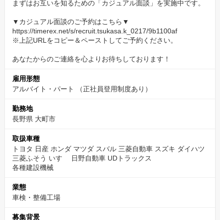
まずはお互いを知るための「カジュアル面談」を実施中です。
▼カジュアル面談のご予約はこちら▼
https://timerex.net/s/recruit.tsukasa.k_0217/9b1100af
※上記URLをコピー＆ペーストしてご予約ください。
あなたからのご連絡を心よりお待ちしております！
雇用形態
アルバイト・パート （正社員登用制度あり）
勤務地
長野県 大町市
取扱車種
トヨタ 日産 ホンダ マツダ スバル 三菱自動車 スズキ ダイハツ
三菱ふそう いすゞ 日野自動車 UDトラックス
各種建設機械
業態
車検・整備工場
募集背景