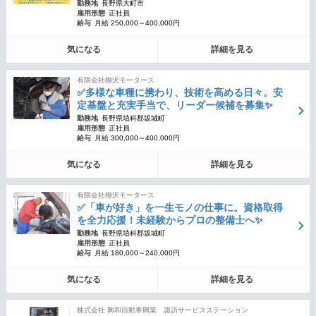
勤務地
長野県大町市
雇用形態
正社員
給与
月給 250,000～400,000円
気になる
詳細を見る
有限会社柳沢モータース
✅多様な車種に携わり、技術を高める日々。安
定基盤と充実手当で、リーダー候補を募集✨
勤務地
長野県埴科郡坂城町
雇用形態
正社員
給与
月給 300,000～400,000円
気になる
詳細を見る
有限会社柳沢モータース
✅「車が好き」を一生モノの仕事に。資格取得
を全力応援！未経験からプロの整備士へ✨
勤務地
長野県埴科郡坂城町
雇用形態
正社員
給与
月給 180,000～240,000円
気になる
詳細を見る
株式会社 興和自動車興業 諏訪サービスステーション