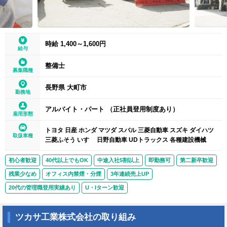
時給 1,400～1,600円
給与
整備士
募集職種
長野県 大町市
勤務地
アルバイト・パート （正社員登用制度あり）
雇用形態
トヨタ 日産 ホンダ マツダ スバル 三菱自動車 スズキ ダイハツ
取扱車種
三菱ふそう いすゞ 日野自動車 UDトラックス 各種建設機械
初心者歓迎
40代以上でもOK
中途入社5割以上
即勤務可
第二新卒歓迎
残業少なめ
オフィス内禁煙・分煙
3年連続売上UP
20代の管理職登用実績あり
U・Iターン歓迎
ツカサ工業株式会社の取り組み