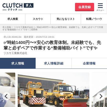
会員登録
求人検索
スカウト
気になるリスト
転職ノウハウ
求人情報｜ ツカサ工業株式会社 | ✅時給1400円〜×安心の教育体制。未経験でも、先輩と必ずペアで作業
する“整備補助バイト”です✨ | 長野県
求人ID.3046134 最終更新：2026/7/13 18:01
✅時給1400円〜×安心の教育体制。未経験でも、先
輩と必ずペアで作業する“整備補助バイト”です✨
ツカサ工業株式会社
求人情報
求人情報詳細
企業情報