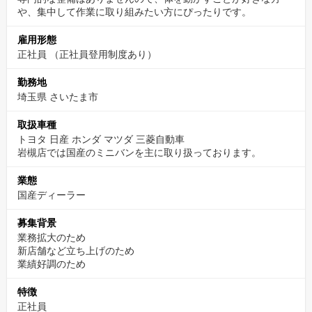
そんな喜びを日々味わえるのも、この仕事ならでは。
や、集中して作業に取り組みたい方にぴったりです。
がんばった分だけ評価もされるから、やりがいもしっかり感じら
雇用形態
れます！
正社員 （正社員登用制度あり）
未経験OK！丁寧な指導で安心スタート！
勤務地
埼玉県 さいたま市
車両管理の仕事が初めてでも、まったく問題ありません。
多くのスタッフが未経験からのスタートで活躍しています。
取扱車種
入社後は先輩スタッフが丁寧に仕事を教えてくれるので、安心し
トヨタ 日産 ホンダ マツダ 三菱自動車
て始めることができます。
岩槻店では国産のミニバンを主に取り扱っております。
最初は洗車や清掃など簡単な作業からスタートし、慣れてきたら
業態
撮影や磨きなど、徐々にスキルアップしていける流れです。
国産ディーラー
できることが増えるにつれて、仕事がどんどん面白くなっていき
ますよ。
募集背景
業務拡大のため
「手を動かす仕事が好き」「一人で黙々と集中したい」
新店舗など立ち上げのため
そんな方にとって、ぴったりの環境がここにあります。
業績好調のため
スタートアップから会社を発展させていけるメンバー
特徴
を募集！
正社員