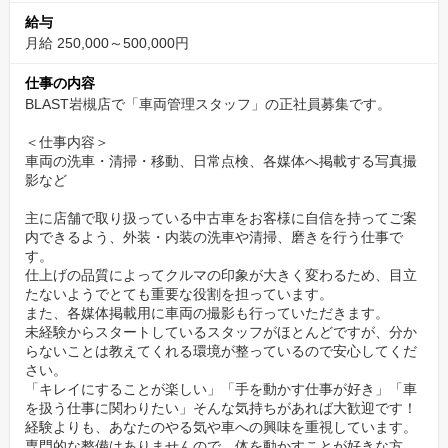
一般的な企業の出勤時間よりも遅めに設定されているため、満員
給与
電車に巻き込まれることもなく、朝の時間を有意義に使うことが
月給 250,000～500,000円
できます。
出勤前に朝食をゆっくり取ったり、軽く運動したり、趣味の時間
仕事の内容
に充てることも可能です。
BLAST岩槻店で「車両管理スタッフ」の正社員募集です。
心と体に余裕を持って1日をスタートできることで、仕事にもより
＜仕事内容＞
集中して取り組めます。
車両の洗車・清掃・移動、日常点検、各媒体へ掲載する写真撮
通勤が苦痛に感じないだけで、仕事の満足度は大きく変わるも
影など
の。
主に店舗で取り扱っている中古車をお客様に自信を持ってご案
毎日を気持ちよく働くための、BLASTならではの働きやすさで
内できるよう、外装・内装の洗車や清掃、磨きを行う仕事で
す。
す。
仕上げの品質によってクルマの印象が大きく変わるため、目立
たないようでとても重要な役割を担っています。
成長を実感できる！“やればやるほど”スキルアッ
また、各媒体掲載用に車両の撮影も行っていただきます。
プ！
未経験からスタートしているスタッフがほとんどですが、分か
らないことは教えてくれる環境が整っているので安心してくだ
BLASTの車両管理は、ただの「軽作業」ではありません。
さい。
車種ごとの特徴や清掃のコツ、磨き方の違いなどを覚えていくう
「キレイにすることが楽しい」「手を動かす仕事が好き」「車
を扱う仕事に関わりたい」そんな気持ちがあれば大歓迎です！
ちに、自然と技術も身につき、自分の成長を実感できます。
経験よりも、あなたのやる気や車への興味を重視しています。
「最初より早く、きれいに仕上げられるようになった！」
専門的な整備はありませんので、体を動かすことが好きな方