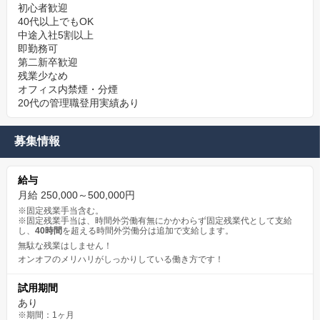
初心者歓迎
株式会社BLASTは、まだまだ成長途中の会社です。
40代以上でもOK
中途入社5割以上
そのため、単に「与えられた仕事をこなす」のではなく、一緒に
即勤務可
会社を発展させていく意欲のある方を歓迎します！
第二新卒歓迎
「こんなサービスを始めたい」「こうすればもっとお客様に喜ん
残業少なめ
オフィス内禁煙・分煙
でもらえるのでは？」といったアイデアが、実際に形になるチャ
20代の管理職登用実績あり
ンスが多いのが魅力。
現場の意見が反映されやすく、自分の提案が会社の成長に直結す
募集情報
る実感を持ちながら働けます。
また、役職や年齢に関係なく昇進のチャンスがあるため、創業期
給与
のコアメンバーとしてキャリアアップを目指せる環境です。
月給 250,000～500,000円
BLASTとともに成長し、会社を一緒に大きくしていきませんか？
※固定残業手当含む。
※固定残業手当は、時間外労働有無にかかわらず固定残業代として支給
し、
40時間
を超える時間外労働分は追加で支給します。
無駄な残業はしません！
オンオフのメリハリがしっかりしている働き方です！
試用期間
あり
※期間：1ヶ月