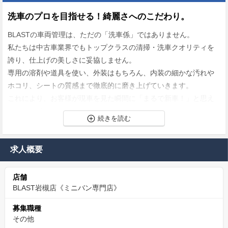
洗車のプロを目指せる！綺麗さへのこだわり。
BLASTの車両管理は、ただの「洗車係」ではありません。
私たちは中古車業界でもトップクラスの清掃・洗車クオリティを
誇り、仕上げの美しさに妥協しません。
専用の溶剤や道具を使い、外装はもちろん、内装の細かな汚れや
ホコリ、シートの質感まで徹底的に磨き上げていきます。
これにより、お客様が現車を見た瞬間に「まるで新車！」と思え
るような感動を生み出しています。
車を“商品”から“作品”へと仕上げていく。
そんな誇りある仕事を、あなたも一緒に体験してみませんか？
求人概要
10時出勤で通勤ストレスなしの好環境！
店舗
BLAST岩槻店《ミニバン専門店》
当社の出勤時間は10時スタート。
朝が苦手な方や、ゆっくり余裕をもって通勤したい方にとっては
募集職種
非常に嬉しいポイントです。
その他