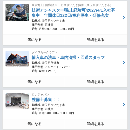
東京海上日動調査サービスさいたま損害（埼玉県さいたま市）
技術アジャスター職/未経験可/2027/4/1入社募
集中 年間休日122日/福利厚生・研修充実
勤務地
埼玉県さいたま市
雇用形態
正社員
給与
月給 307,200～330,310円
気になる
詳細を見る
ダイワカークラフト
輸入車の洗車・車内清掃・回送スタッフ
勤務地
埼玉県所沢市
雇用形態
アルバイト・パート
給与
時給 1,250円
気になる
詳細を見る
ロナジャパン
整備士募集！！
勤務地
埼玉県さいたま市
雇用形態
正社員
給与
月給 280,000～500,000円
気になる
詳細を見る