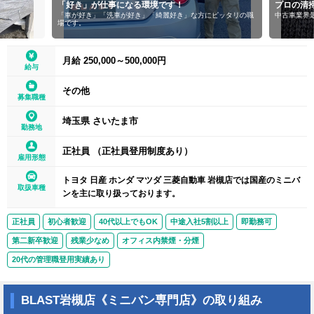
になる環境です！
プロの清掃・洗車技術が身につく！
車が好き」「綺麗好き」な方にピッタリの職
中古車業界最高水準の仕上げでクルマを美しく蘇
月給 250,000～500,000円
給与
その他
募集職種
埼玉県 さいたま市
勤務地
正社員 （正社員登用制度あり）
雇用形態
トヨタ 日産 ホンダ マツダ 三菱自動車 岩槻店では国産のミニバ
取扱車種
ンを主に取り扱っております。
正社員
初心者歓迎
40代以上でもOK
中途入社5割以上
即勤務可
第二新卒歓迎
残業少なめ
オフィス内禁煙・分煙
20代の管理職登用実績あり
BLAST岩槻店《ミニバン専門店》の取り組み