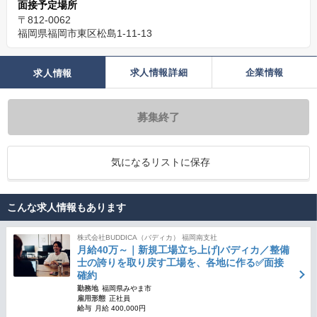
面接予定場所
〒812-0062
福岡県福岡市東区松島1-11-13
求人情報詳細
企業情報
求人情報
募集終了
気になるリストに保存
こんな求人情報もあります
株式会社BUDDICA（バディカ） 福岡南支社
月給40万～｜新規工場立ち上げ|バディカ／整備
士の誇りを取り戻す工場を、各地に作る✅面接
確約
勤務地
福岡県みやま市
雇用形態
正社員
給与
月給 400,000円