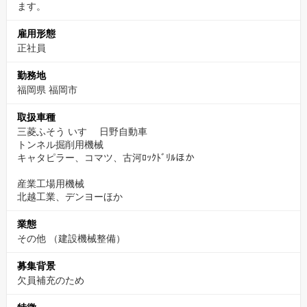
ます。
雇用形態
正社員
勤務地
福岡県 福岡市
取扱車種
三菱ふそう いすゞ 日野自動車
トンネル掘削用機械
キャタピラー、コマツ、古河ﾛｯｸﾄﾞﾘﾙほか
産業工場用機械
北越工業、デンヨーほか
業態
その他
（建設機械整備）
募集背景
欠員補充のため