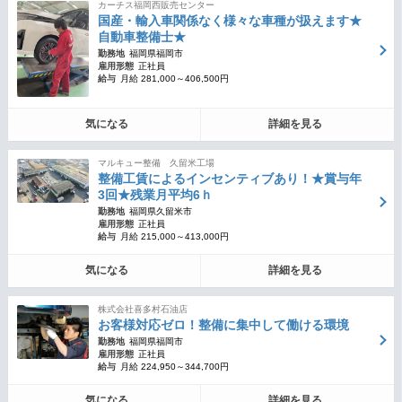
カーチス福岡西販売センター
国産・輸入車関係なく様々な車種が扱えます★
自動車整備士★
勤務地
福岡県福岡市
雇用形態
正社員
給与
月給 281,000～406,500円
気になる
詳細を見る
マルキュー整備 久留米工場
整備工賃によるインセンティブあり！★賞与年
3回★残業月平均6ｈ
勤務地
福岡県久留米市
雇用形態
正社員
給与
月給 215,000～413,000円
気になる
詳細を見る
株式会社喜多村石油店
お客様対応ゼロ！整備に集中して働ける環境
勤務地
福岡県福岡市
雇用形態
正社員
給与
月給 224,950～344,700円
気になる
詳細を見る