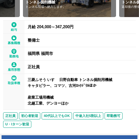
トンネル掘削機械
トンネル
トンネル現場へ納入します。
返却後の整
月給 204,000～347,200円
給与
整備士
募集職種
福岡県 福岡市
勤務地
正社員
雇用形態
三菱ふそう いすゞ 日野自動車 トンネル掘削用機械
取扱車種
キャタピラー、コマツ、古河ﾛｯｸﾄﾞﾘﾙほか
産業工場用機械
北越工業、デンヨーほか
正社員
初心者歓迎
40代以上でもOK
中途入社5割以上
即勤務可
U・Iターン歓迎