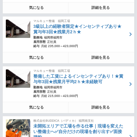
気になる
詳細を見る
マルキュー整備 福岡工場
3級以上の経験者限定★インセンティブあり★
賞与年3回★残業月2ｈ★
勤務地
福岡県福岡市
雇用形態
正社員
給与
月給 235,000～423,000円
気になる
詳細を見る
マルキュー整備 福岡工場
整備した工賃によるインセンティブあり！★賞
与年3回★残業月平均2ｈ★未経験可
勤務地
福岡県福岡市
雇用形態
正社員
給与
月給 215,000～423,000円
気になる
詳細を見る
株式会社BUDDICA（バディカ） 福岡南支社
未開拓エリアで工場を作る仕事｜現場を変えた
い整備士へ✅自分だけの現場を創り出す✅面接