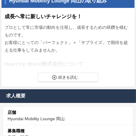
Hyundai Mobility Lounge 岡山の取り組み
成長へ常に新しいチャレンジを！
プロとして常に市場の動向を注視し、成長するための研鑽を積む
ものです。
お客様にとっての「パーフェクト」＋「サプライズ」で期待を超
える仕事をしてみませんか。
Heart Up World株式会社について
私たちは「ワクワクが続くカーライフ」を提供することを企業理
念としています。
求人概要
そして、社是として「車楽伝承（しゃらくでんしょう）」という
言葉を大切にしています。
店舗
これは、私たち自身がまず車の楽しさを深く知り、その魅力を次
Hyundai Mobility Lounge 岡山
の世代へと伝え、承継していくという強い想いを込めた言葉で
す。
募集職種