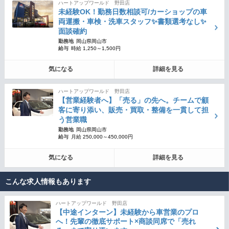
ハートアップワールド 野田店
未経験OK！勤務日数相談可/カーショップの車
両運搬・車検・洗車スタッフ✨書類選考なし✨
面談確約
勤務地
岡山県岡山市
給与
時給 1,250～1,500円
気になる
詳細を見る
ハートアップワールド 野田店
【営業経験者へ】「売る」の先へ。チームで顧
客に寄り添い、販売・買取・整備を一貫して担
う営業職
勤務地
岡山県岡山市
給与
月給 250,000～450,000円
気になる
詳細を見る
こんな求人情報もあります
ハートアップワールド 野田店
【中途インターン】未経験から車営業のプロ
へ！先輩の徹底サポート×商談同席で「売れ