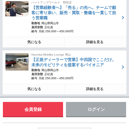
ハートアップワールド 野田店
【営業経験者へ】「売る」の先へ。チームで顧
客に寄り添い、販売・買取・整備を一貫して担
う営業職
勤務地
岡山県岡山市
雇用形態
正社員
給与
月給 250,000～450,000円
気になる
詳細を見る
Hyundai Mobility Lounge 岡山
【正規ディーラーで営業】中四国でここだけ。
未来のモビリティを提案するパイオニア
勤務地
岡山県岡山市
雇用形態
正社員
給与
月給 250,000～450,000円
気になる
詳細を見る
会員登録
ログイン