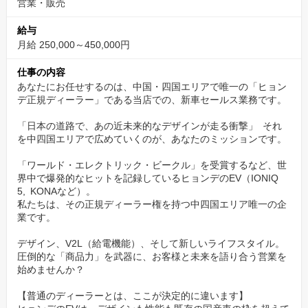
営業・販売
私たちが目指しているのは、お客様にとっての「車の
給与
総合案内所」
月給 250,000～450,000円
実現のため、岡山市北区の本社には「Hyundai Mobility Lounge」
仕事の内容
を併設するほか、中四国唯一のテスラ認定サービス工場も運営。
あなたにお任せするのは、中国・四国エリアで唯一の「ヒョン
EV時代の最先端を走る企業として、年平均40%という高い成長率
デ正規ディーラー」である当店での、新車セールス業務です。
を維持しています。
「日本の道路で、あの近未来的なデザインが走る衝撃」 それ
「安易な安売りはしない」という強い信念を持ってい
を中四国エリアで広めていくのが、あなたのミッションです。
ます
「ワールド・エレクトリック・ビークル」を受賞するなど、世
界中で爆発的なヒットを記録しているヒョンデのEV（IONIQ
一台一台に思いを込め、本当に価値あるサービスを適正価格で提
5, KONAなど）。
供することで、お客様との長く深い信頼関係を築く。
私たちは、その正規ディーラー権を持つ中四国エリア唯一の企
そんなプロフェッショナルな仕事を、私たちは目指しています。
業です。
デザイン、V2L（給電機能）、そして新しいライフスタイル。
✨カジュアル面談も実施中、転職に迷われている方も
圧倒的な「商品力」を武器に、お客様と未来を語り合う営業を
ご相談ください。
始めませんか？
当社の事を知って頂く為に、WEBにてカジュアル面談も実施して
【普通のディーラーとは、ここが決定的に違います】
います。