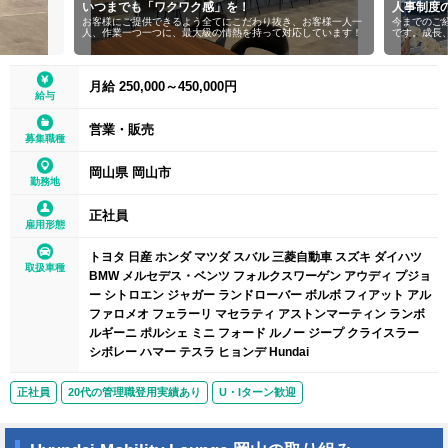
いつまでも「ワクワク感」を！
人事制度
お客様にご提供できるよう全てにこだわり抜き、お客様一人一
今までのご
人、作業一つ一つに、最大級の情熱を持って対応しています！
です。成長
月給 250,000～450,000円
給与
営業・販売
募集職種
岡山県 岡山市
勤務地
正社員
雇用形態
トヨタ 日産 ホンダ マツダ スバル 三菱自動車 スズキ ダイハツ
取扱車種
BMW メルセデス・ベンツ フォルクスワーゲン アウディ プジョ
ー シトロエン ジャガー ランドローバー ボルボ フィアット アル
ファロメオ フェラーリ マセラティ アストンマーティン ランボ
ルギーニ ポルシェ ミニ フォード ルノー ジープ クライスラー
シボレー ハマー テスラ ヒョンデ Hundai
正社員
20代の管理職登用実績あり
U・Iターン歓迎