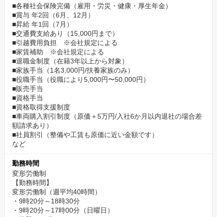
■各種社会保険完備（雇用・労災・健康・厚生年金）
■賞与 年2回（6月、12月）
■昇給 年1回（7月）
■交通費支給あり（15,000円まで）
■引越費用負担 ※会社規定による
■家賃補助 ※会社規定による
■退職金制度（在籍3年以上から対象）
■家族手当（1名3,000円/扶養家族のみ）
■役職手当（役職により5,000円〜50,000円）
■販売手当
■資格手当
■資格取得支援制度
■車両購入割引制度（原価＋5万円/入社6か月以内退社の場合差
額請求あり）
■社員割引（整備や工賃も原価に近い金額です）
など
勤務時間
変形労働制
【勤務時間】
変形労働制（週平均40時間）
・9時20分～18時30分
・9時20分～17時00分（日曜日）