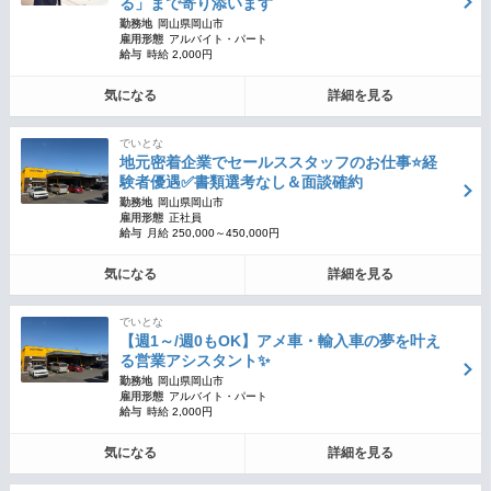
る」まで寄り添います
勤務地
岡山県岡山市
雇用形態
アルバイト・パート
給与
時給 2,000円
気になる
詳細を見る
でいとな
地元密着企業でセールススタッフのお仕事⭐経
験者優遇✅書類選考なし＆面談確約
勤務地
岡山県岡山市
雇用形態
正社員
給与
月給 250,000～450,000円
気になる
詳細を見る
でいとな
【週1～/週0もOK】アメ車・輸入車の夢を叶え
る営業アシスタント✨
勤務地
岡山県岡山市
雇用形態
アルバイト・パート
給与
時給 2,000円
気になる
詳細を見る