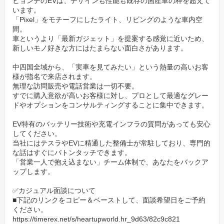
ヒョンデのEVは、デザインも性能も既存の国産車の枠を超えて
います。
転職について悩まれている方、当社について知りたい方も積極的
「Pixel」をモチーフにしたライト、リビングのような車内空
にご相談ください。
間。
お互いのことを良く知っていただく機会にできればと考えており
車というより「最新ガジェット」を提案する感覚に近いため、
新しいモノ好きな方にはたまらない面白さがあります。
ます。
中四国全域から、「実車を見てみたい」という熱量の高いお客
✅カジュアル面談について
様が指名で来店されます。
無理な訪問販売や電話営業は一切不要。
■下記のリンクをコピー＆ベーストして、面談希望日をご予約くだ
すでに購入意欲が高いお客様に対し、プロとして最適なグレー
さい。
ドやオプションをコンサルティングすることに集中できます。
面談予約URL：
EV特有のバッテリー技術や充電インフラの質問があっても安心
してください。
https://timerex.net/s/heartupworld.hr_9d63/82c9c821
当社にはテスラやEVに精通した整備士が常駐しており、専門的
な話はすぐにバトンタッチできます。
「営業一人で抱え込まない」チーム体制で、あなたをバックア
ップします。
✅カジュアル面談について
■下記のリンクをコピー＆ベーストして、面談希望日をご予約
ください。
https://timerex.net/s/heartupworld.hr_9d63/82c9c821