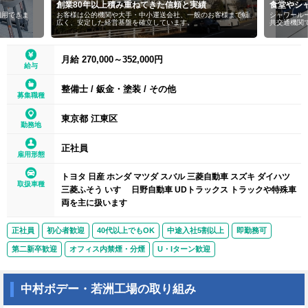
創業80年以上積み重ねてきた信頼と実績
食堂やシ
利用できま
お客様は公的機関や大手・中小運送会社、一般のお客様まで幅
シャワール
広く、安定した経営基盤を確立しています。
共交通機関
月給 270,000～352,000円
給与
整備士
/
鈑金・塗装
/
その他
募集職種
東京都 江東区
勤務地
正社員
雇用形態
トヨタ 日産 ホンダ マツダ スバル 三菱自動車 スズキ ダイハツ
取扱車種
三菱ふそう いすゞ 日野自動車 UDトラックス トラックや特殊車
両を主に扱います
正社員
初心者歓迎
40代以上でもOK
中途入社5割以上
即勤務可
第二新卒歓迎
オフィス内禁煙・分煙
U・Iターン歓迎
中村ボデー・若洲工場の取り組み