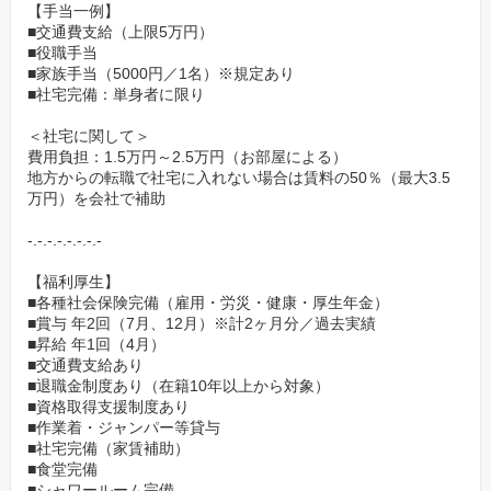
【手当一例】
■交通費支給（上限5万円）
■役職手当
■家族手当（5000円／1名）※規定あり
■社宅完備：単身者に限り
＜社宅に関して＞
費用負担：1.5万円～2.5万円（お部屋による）
地方からの転職で社宅に入れない場合は賃料の50％（最大3.5
万円）を会社で補助
-.-.-.-.-.-.-.-
【福利厚生】
■各種社会保険完備（雇用・労災・健康・厚生年金）
■賞与 年2回（7月、12月）※計2ヶ月分／過去実績
■昇給 年1回（4月）
■交通費支給あり
■退職金制度あり（在籍10年以上から対象）
■資格取得支援制度あり
■作業着・ジャンパー等貸与
■社宅完備（家賃補助）
■食堂完備
■シャワールーム完備