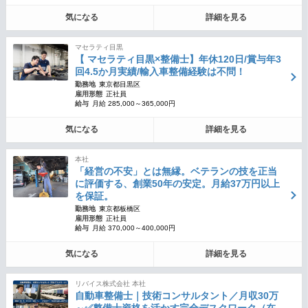
気になる
詳細を見る
マセラティ目黒
【 マセラティ目黒×整備士】年休120日/賞与年3
回4.5か月実績/輸入車整備経験は不問！
勤務地
東京都目黒区
雇用形態
正社員
給与
月給 285,000～365,000円
気になる
詳細を見る
本社
「経営の不安」とは無縁。ベテランの技を正当
に評価する、創業50年の安定。月給37万円以上
を保証。
勤務地
東京都板橋区
雇用形態
正社員
給与
月給 370,000～400,000円
気になる
詳細を見る
リバイス株式会社 本社
自動車整備士｜技術コンサルタント／月収30万