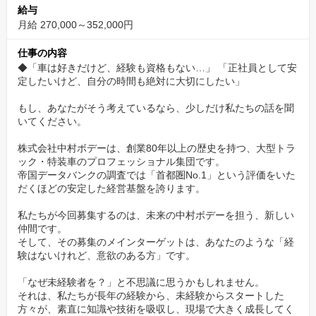
ため、業界でも高水準の給与をご用意しました。
給与
安定した収入基盤の上で、安心して仕事と学習に取り組んでくだ
月給 270,000～352,000円
さい。
仕事の内容
◆「車は好きだけど、経験も資格もない…」 「正社員として安
【教育】あなたのペースで、プロに育てる
定したいけど、自分の時間も絶対に大切にしたい」
入社後は、経験豊富な先輩社員がマンツーマンであなたを指導し
もし、あなたがそう考えているなら、少しだけ私たちの話を聞
ます。
いてください。
工具の名前や使い方、基本的な作業の流れから、一つひとつ丁寧
に教えていくので、焦る必要はありません。
株式会社中村ボデーは、創業80年以上の歴史を持つ、大型トラ
ック・特装車のプロフェッショナル集団です。
あなたの「わからない」に、何度でも向き合います。
帝国データバンクの調査では「首都圏No.1」という評価をいた
だくほどの安定した経営基盤を誇ります。
【資格】費用は全額会社負担で、国家資格を手に
私たちが今回募集するのは、未来の中村ボデーを担う、新しい
自動車整備士の国家資格はもちろん、大型免許やけん引免許、ク
仲間です。
レーン、玉掛けなど、業務に必要な資格の取得費用はすべて会社
そして、その募集のメインターゲットは、あなたのような「経
験はないけれど、意欲のある方」です。
が負担します。
あなたの「成長したい」という意欲を、私たちは金銭的な面でも
「なぜ未経験者を？」と不思議に思うかもしれません。
力強くサポートします。
それは、私たちが長年の経験から、未経験からスタートした
方々が、素直に知識や技術を吸収し、現場で大きく成長してく