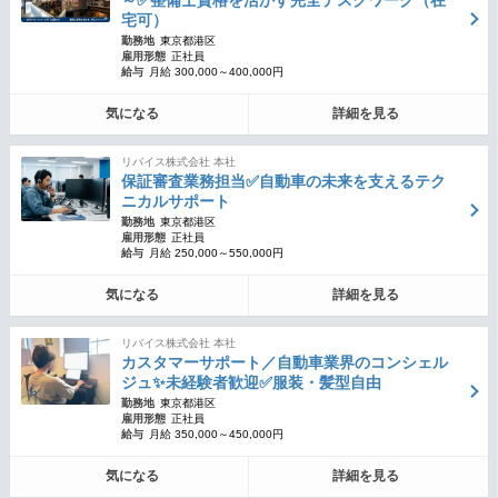
～✅整備士資格を活かす完全デスクワーク（在
宅可）
勤務地
東京都港区
雇用形態
正社員
給与
月給 300,000～400,000円
気になる
詳細を見る
リバイス株式会社 本社
保証審査業務担当✅自動車の未来を支えるテク
ニカルサポート
勤務地
東京都港区
雇用形態
正社員
給与
月給 250,000～550,000円
気になる
詳細を見る
リバイス株式会社 本社
カスタマーサポート／自動車業界のコンシェル
ジュ✨未経験者歓迎✅服装・髪型自由
勤務地
東京都港区
雇用形態
正社員
給与
月給 350,000～450,000円
気になる
詳細を見る