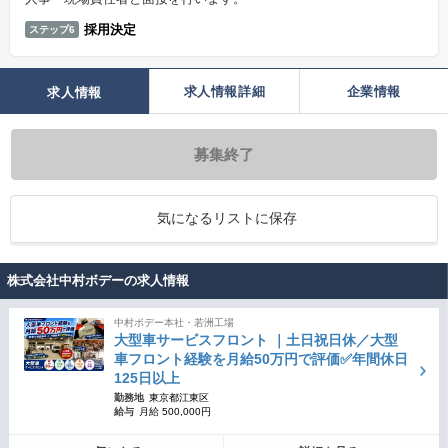
採用決定
ステップ6
求人情報詳細
企業情報
求人情報
募集終了
気になるリストに保存
株式会社中村ボデーの求人情報
中村ボデー本社・若洲工場
大型車サービスフロント ｜土日祝日休／大型
車フロント経験を月給50万円で評価✅年間休日
125日以上
勤務地
東京都江東区
給与
月給 500,000円