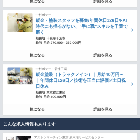
気になる
詳細を見る
中村ボデー
鈑金・塗装スタッフを募集/年間休日126日✨AI
時代にも揺るがない、“手に職”スキルを千葉で
磨く
勤務地
千葉県千葉市
給与
月給 270,000～352,000円
気になる
詳細を見る
中村ボデー・若洲工場
鈑金塗装（トラックメイン）｜月給40万円～
｜年間休日126日／技術を正当に評価✅土日祝
日休み
勤務地
東京都江東区
給与
月給 400,000円
気になる
詳細を見る
こんな求人情報もあります
アストンマーティン東京 新木場サービスセンター