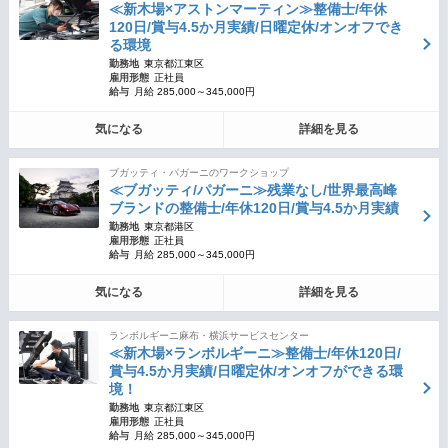
≪新木場×アストンマーティン≫整備士/年休
120日/賞与4.5か月実績/日曜定休/オンオフでき
る環境
勤務地
東京都江東区
雇用形態
正社員
給与
月給 285,000～345,000円
気になる
詳細を見る
ブガッティ・パガーニのワークショップ
≪ブガッティ/パガーニ≫残業なし/世界最高峰
ブランドの整備士/年休120日/賞与4.5か月実績
勤務地
東京都港区
雇用形態
正社員
給与
月給 285,000～345,000円
気になる
詳細を見る
ランボルギーニ麻布・横浜サービスセンター
≪新木場×ランボルギーニ≫整備士/年休120日/
賞与4.5か月実績/日曜定休/オンオフができる環
境！
勤務地
東京都江東区
雇用形態
正社員
給与
月給 285,000～345,000円