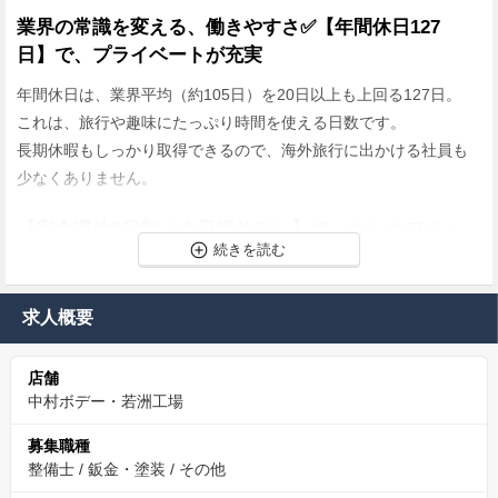
業界の常識を変える、働きやすさ✅【年間休日127
日】で、プライベートが充実
年間休日は、業界平均（約105日）を20日以上も上回る127日。
これは、旅行や趣味にたっぷり時間を使える日数です。
長期休暇もしっかり取得できるので、海外旅行に出かける社員も
少なくありません。
【完全週休2日制（土日祝休み）】で、オンオフくっ
きり
週末は毎週必ずお休みです。友人との予定を合わせたり、家族と
求人概要
の時間をゆっくり過ごしたり。
心と体をしっかりリフレッシュできるからこそ、平日の仕事にも
店舗
集中して取り組むことができます。
中村ボデー・若洲工場
【給与】未経験でも月給27万円以上スタート
募集職種
整備士
/
鈑金・塗装
/
その他
新しいキャリアをスタートするあなたの経済的な不安を解消する