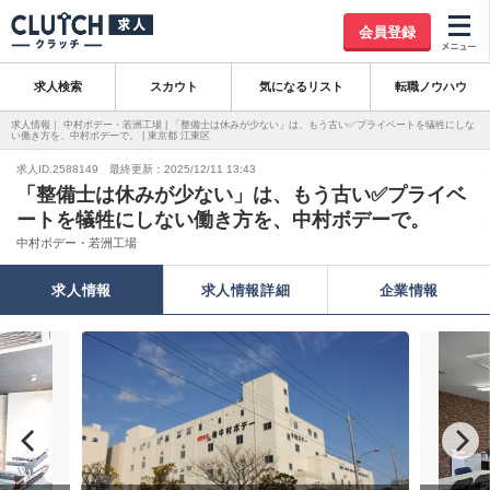
会員登録
求人検索
スカウト
気になるリスト
転職ノウハウ
求人情報｜ 中村ボデー・若洲工場 | 「整備士は休みが少ない」は、もう古い✅プライベートを犠牲にしな
い働き方を、中村ボデーで。 | 東京都 江東区
求人ID.2588149 最終更新：2025/12/11 13:43
「整備士は休みが少ない」は、もう古い✅プライベ
ートを犠牲にしない働き方を、中村ボデーで。
中村ボデー・若洲工場
求人情報
求人情報詳細
企業情報