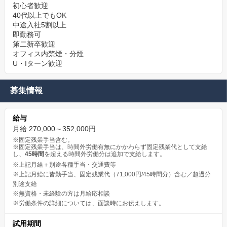
初心者歓迎
40代以上でもOK
中途入社5割以上
即勤務可
第二新卒歓迎
オフィス内禁煙・分煙
U・Iターン歓迎
募集情報
給与
月給 270,000～352,000円
※固定残業手当含む。
※固定残業手当は、時間外労働有無にかかわらず固定残業代として支給
し、
45時間
を超える時間外労働分は追加で支給します。
※上記月給＋別途各種手当・交通費等
※上記月給に皆勤手当、固定残業代（71,000円/45時間分）含む／超過分
別途支給
※無資格・未経験の方は月給応相談
※労働条件の詳細については、面談時にお伝えします。
試用期間