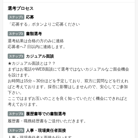
選考プロセス
応募
ステップ1
「応募する」ボタンよりご応募ください
書類選考
ステップ2
選考結果は合格の方のみに連絡
応募者へ7 日以内に連絡します。
カジュアル面談
ステップ3
★カジュアル面談とは？？
まずはお電話やWEB面談にて選考ではないカジュアルなご面会機会
を設けます。
お時間は15分～30分ほどを予定しており、双方に質問などを行えれ
ばと考えております。採否に影響はしませんので、安心してご参加
下さい。
ここではまずお互いのことを良く知っていただく機会にできればと
考えております。
履歴書等での書類選考
ステップ4
履歴書・職務経歴書をご送付いただきます。
人事・現場責任者面接
ステップ5
人事・現場責任者と面接を行います。