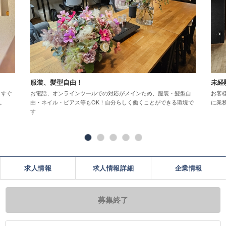
服装、髪型自由！
未経
 すぐ
お電話、オンラインツールでの対応がメインため、服装・髪型自
お客
。
由・ネイル・ピアス等もOK！自分らしく働くことができる環境で
に業
す
求人情報
求人情報詳細
企業情報
募集終了