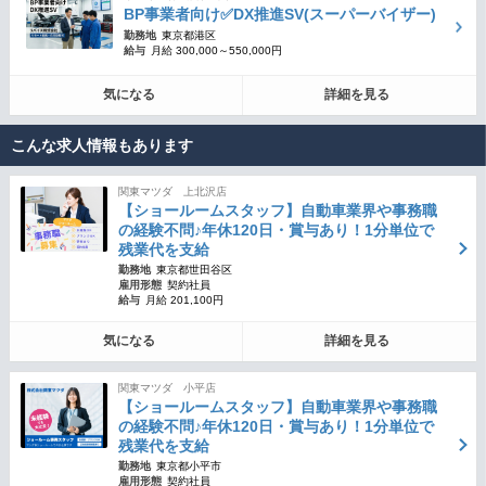
BP事業者向け✅DX推進SV(スーパーバイザー)
勤務地
東京都港区
給与
月給 300,000～550,000円
気になる
詳細を見る
こんな求人情報もあります
関東マツダ 上北沢店
【ショールームスタッフ】自動車業界や事務職
の経験不問♪年休120日・賞与あり！1分単位で
残業代を支給
勤務地
東京都世田谷区
雇用形態
契約社員
給与
月給 201,100円
気になる
詳細を見る
関東マツダ 小平店
【ショールームスタッフ】自動車業界や事務職
の経験不問♪年休120日・賞与あり！1分単位で
残業代を支給
勤務地
東京都小平市
雇用形態
契約社員