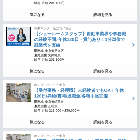
給与
月給 201,100円
気になる
詳細を見る
関東マツダ 足立竹ノ塚店
【ショールームスタッフ】自動車業界や事務職
の経験不問♪年休120日・賞与あり！1分単位で
残業代を支給
勤務地
東京都足立区
雇用形態
契約社員
給与
月給 201,100円
気になる
詳細を見る
ホンダファミリー東京
【受付事務・経理職】未経験者でもOK！年休
120日/昇給/賞与/退職金/各種手当完備！
勤務地
東京都町田市
雇用形態
正社員
給与
月給 213,000～250,000円
気になる
詳細を見る
ホンダファミリー東京