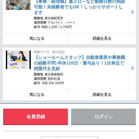
【事務・経理職】週２日～など勤務日数の相談
可能！未経験者でもOK！しっかりサポートし
ます
勤務地
東京都町田市
雇用形態
アルバイト・パート
給与
時給 1,250～1,700円
気になる
詳細を見る
関東マツダ 新小岩店
【ショールームスタッフ】自動車業界や事務職
の経験不問♪年休120日・賞与あり！1分単位で
残業代を支給
勤務地
東京都葛飾区
雇用形態
契約社員
給与
月給 201,100円
気になる
詳細を見る
会員登録
ログイン