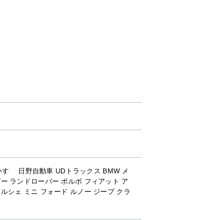
すゞ 日野自動車 UDトラックス BMW メ
ー ランドローバー ボルボ フィアット ア
ルシェ ミニ フォード ルノー ジープ クラ