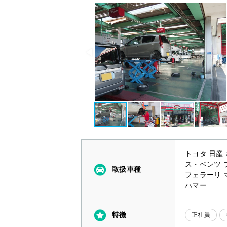
トヨタ 日産
ス・ベンツ 
取扱車種
フェラーリ 
ハマー
特徴
正社員