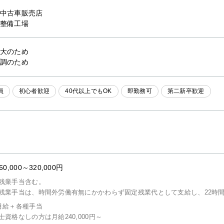
中古車販売店
整備工場
大のため
調のため
員
初心者歓迎
40代以上でもOK
即勤務可
第二新卒歓迎
60,000～320,000円
残業手当含む。
残業手当は、時間外労働有無にかかわらず固定残業代として支給し、22時
月給＋各種手当
士資格なしの方は月給240,000円～