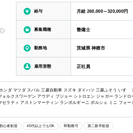
給与
月給 260,000～320,000円
募集職種
整備士
勤務地
茨城県 神栖市
雇用形態
正社員
 ホンダ マツダ スバル 三菱自動車 スズキ ダイハツ 三菱ふそう いすゞ 
フォルクスワーゲン アウディ プジョー シトロエン ジャガー ランドロ
マセラティ アストンマーティン ランボルギーニ ポルシェ ミニ フォー
初心者歓迎
40代以上でもOK
即勤務可
第二新卒歓迎