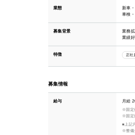
業態
新車・
車検・
募集背景
業務拡
業績好
特徴
正社
募集情報
給与
月給 2
※固定
※固定
■上記
※整備