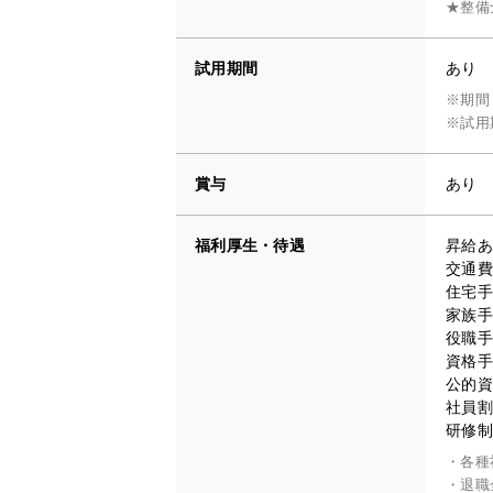
★整備
試用期間
あり
※期間
※試用
賞与
あり
福利厚生・待遇
昇給あ
交通費
住宅手
家族手
役職手
資格手
公的資
社員割
研修制
・各種
・退職