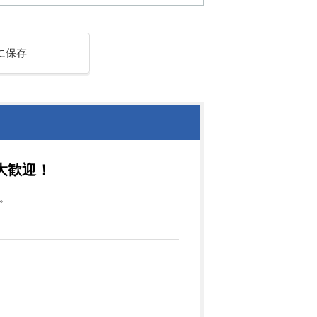
に保存
大歓迎！
。