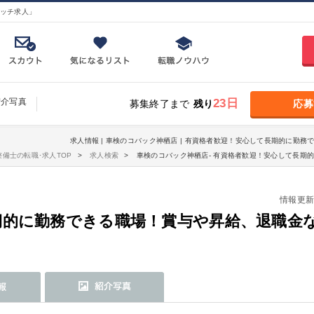
ッチ求人」
紹介写真
23日
募集終了まで
残り
応募
求人情報 | 車検のコバック神栖店 | 有資格者歓迎！安心して長期的に勤務
整備士の転職･求人TOP
求人検索
車検のコバック神栖店- 有資格者歓迎！安心して長期
情報更新日：
期的に勤務できる職場！賞与や昇給、退職金