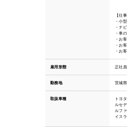
【仕事
・小型
・ナビ
・車の
・お客
・お客
・お客
雇用形態
正社員
勤務地
茨城県
取扱車種
トヨタ
ルセデ
ルファ
イスラ