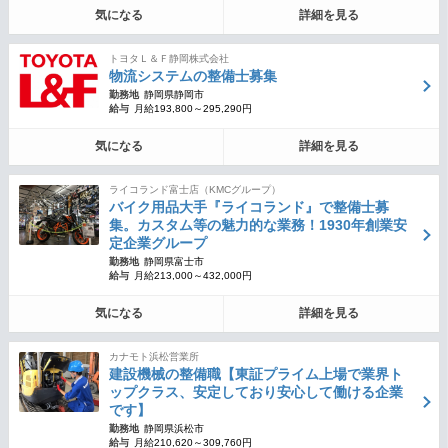
気になる
詳細を見る
トヨタＬ＆Ｆ静岡株式会社
物流システムの整備士募集
勤務地
静岡県静岡市
給与
月給193,800～295,290円
気になる
詳細を見る
ライコランド富士店（KMCグループ）
バイク用品大手『ライコランド』で整備士募
集。カスタム等の魅力的な業務！1930年創業安
定企業グループ
勤務地
静岡県富士市
給与
月給213,000～432,000円
気になる
詳細を見る
カナモト浜松営業所
建設機械の整備職【東証プライム上場で業界ト
ップクラス、安定しており安心して働ける企業
です】
勤務地
静岡県浜松市
給与
月給210,620～309,760円