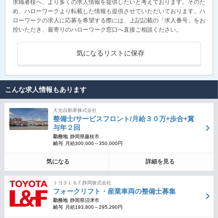
求職者様へ、より多くの求人情報を提供したいと考えております。そのた
め、ハローワークより転載した情報も提供させていただいております。ハ
ローワークの求人に応募を希望する際には、上記記載の「求人番号」をお
控いただき、最寄りのハローワーク窓口へ直接ご相談ください。
気になるリストに保存
こんな求人情報もあります
大光自動車株式会社
整備士/サービスフロント/月給３０万+歩合+賞
与年２回
勤務地
静岡県藤枝市
給与
月給300,000～350,000円
気になる
詳細を見る
トヨタＬ＆Ｆ静岡株式会社
フォークリフト・産業車両の整備士募集
勤務地
静岡県沼津市
給与
月給193,800～295,290円