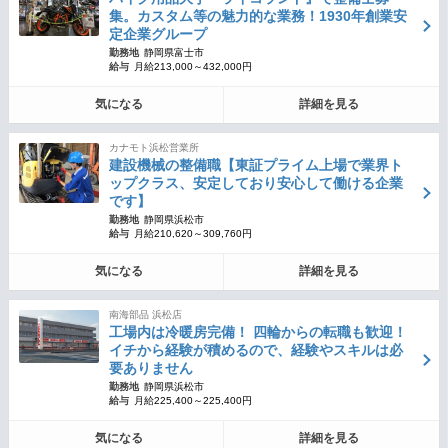
集。カスタム等の魅力的な業務！1930年創業安
定企業グループ
勤務地
静岡県富士市
給与
月給213,000～432,000円
気になる
詳細を見る
カナモト浜松営業所
建設機械の整備職【東証プライム上場で業界ト
ップクラス、安定しており安心して働ける企業
です】
勤務地
静岡県浜松市
給与
月給210,620～309,760円
気になる
詳細を見る
南海部品 浜松店
工場内は冷暖房完備！ 四輪からの転職も歓迎！
イチから経験が積めるので、経験やスキルは必
要ありません
勤務地
静岡県浜松市
給与
月給225,400～225,400円
気になる
詳細を見る