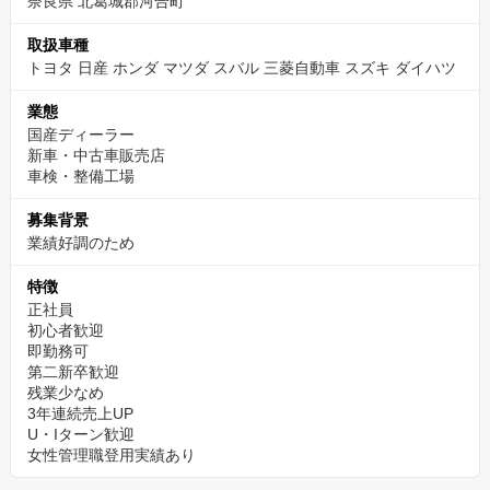
奈良県 北葛城郡河合町
取扱車種
トヨタ 日産 ホンダ マツダ スバル 三菱自動車 スズキ ダイハツ
業態
国産ディーラー
新車・中古車販売店
車検・整備工場
募集背景
業績好調のため
特徴
正社員
初心者歓迎
即勤務可
第二新卒歓迎
残業少なめ
3年連続売上UP
U・Iターン歓迎
女性管理職登用実績あり