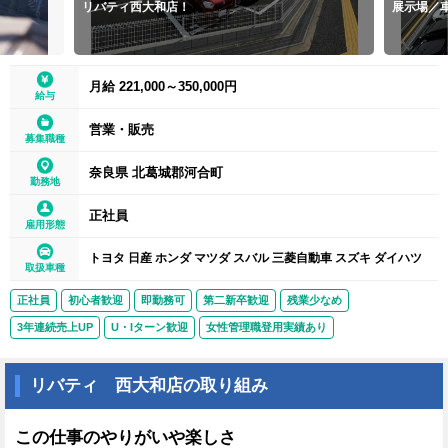
リバティ西大和店！
展示場／
月給 221,000～350,000円
給与
営業・販売
募集職種
奈良県 北葛城郡河合町
勤務地
正社員
雇用形態
トヨタ 日産 ホンダ マツダ スバル 三菱自動車 スズキ ダイハツ
取扱車種
正社員
初心者歓迎
即勤務可
第二新卒歓迎
残業少なめ
3年連続売上UP
U・Iターン歓迎
女性管理職登用実績あり
リバティ 西大和店の取り組み
この仕事のやりがいや楽しさ