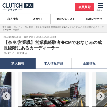
会員登録
求人検索
スカウト
気になるリスト
転職ノウハウ
求人情報｜ リバティ 西大和店 | 【奈良/営業職】営業職経験者◆CMでおなじみの成長段階にあるカーデ
ィーラー | 奈良県
求人ID.2152858 最終更新：2025/10/23 16:58
【奈良/営業職】営業職経験者◆CMでおなじみの成
長段階にあるカーディーラー
リバティ 西大和店
求人情報
求人情報詳細
企業情報