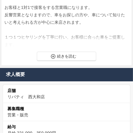
お客様と1対1で接客をする営業職になります。
反響営業となりますので、車をお探しの方や、車について知りた
いと考えられる方が中心に来店されます。
１つ１つヒヤリングを丁寧に行い、お客様に合った車をご提案し
ます。
各世代が在籍をしている安心さ
20代 12名
求人概要
30代 4名
40代 0名
店舗
50代 2名
リバティ 西大和店
若手層が非常に多い店舗にはなりますが、世代を超えて
募集職種
仲間として日々、店舗を盛り上げていただいています。
営業・販売
給与
採用担当者からのメッセージ