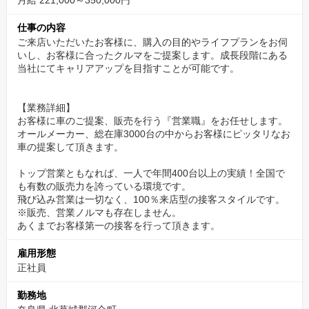
月給 221,000～350,000円
こんにちは！人財開発課の大西です。
仕事の内容
この度は弊社の求人を拝見いただきありがとうございます。
ご来店いただいたお客様に、購入の目的やライフプランをお伺
いし、お客様に合ったクルマをご提案します。成長段階にある
営業職経験者募集となります！
当社にてキャリアアップを目指すことが可能です。
業界は問いません！
ぜひこれまでの経験を活かし、自動車業界で挑戦をしたいと
【業務詳細】
お考えの方いらっしゃいましたらご応募ください。
お客様に車のご提案、販売を行う『営業職』をお任せします。
オールメーカー、総在庫3000台の中からお客様にピッタリなお
車の提案して頂きます。
まずは会社説明を通して面談からの応募も大歓迎です！
ご応募お待ちしております♩
トップ営業ともなれば、一人で年間400台以上の実績！全国で
も有数の販売力を誇っている環境です。
飛び込み営業は一切なく、100％来店型の接客スタイルです。
※販売、営業ノルマも存在しません。
あくまでお客様第一の接客を行って頂きます。
雇用形態
正社員
勤務地