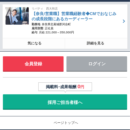
リバティ 西大和店
【奈良/営業職】営業職経験者◆CMでおなじみ
の成長段階にあるカーディーラー
勤務地
奈良県北葛城郡河合町
雇用形態
正社員
給与
月給 221,000～350,000円
気になる
詳細を見る
会員登録
ログイン
0
掲載料･成果報酬
円
採用ご担当者様へ
ページトップへ