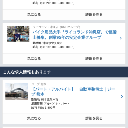
給与
月給 206,000～380,000円
気になる
詳細を見る
ライコランド沖縄店（KMCグループ）
バイク用品大手『ライコランド沖縄店』で整備
士募集。創業95年の安定企業グループ
勤務地
沖縄県豊見城市
給与
月給 195,000～380,000円
気になる
詳細を見る
こんな求人情報もあります
ジープ 熊本
【パート・アルバイト】 自動車整備士｜ジー
プ 熊本
勤務地
熊本県熊本市
雇用形態
アルバイト・パート
給与
時給 1,800円
気になる
詳細を見る