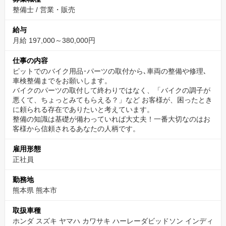
【金銭的支援】
整備士
/
営業・販売
自動車整備振興会の技術教習所（教場） の授業料、補講費用は会
給与
社で負担して、スタッフの資格取得を支援しています。
月給 197,000～380,000円
【時間的支援】
仕事の内容
自動車整備振興会の技術教習所（教場）に通えるようにシフトの
ピットでのバイク用品･パーツの取付から､車両の整備や修理､
車検整備までをお願いします。
調整や仕事内容の調整を行います。
バイクのパーツの取付して終わりではなく、「バイクの調子が
また、教習所で授業を受けている時間は、勤務時間として給料が
悪くて、ちょっとみてもらえる？」など お客様が、困ったとき
しっかり支払われます。
に頼られる存在でありたいと考えています。
整備の知識は基礎が備わっていれば大丈夫！一番大切なのはお
客様から信頼されるあなたの人柄です。
しっかりと休みながら無理なく働ける
雇用形態
月に8日〜9日休めるシフト制だから、自分の時間も大切にできま
正社員
す。
有給休暇をとって連休を取るスタッフも多いので、メリハリをつ
勤務地
けて働くことができます。
熊本県 熊本市
取扱車種
お客様や同僚とのツーリングやプロレーサーを招いてのイベント
ホンダ スズキ ヤマハ カワサキ ハーレーダビッドソン インディ
企画等も行うので、より多くのお客様やバイク関連スタッフと交