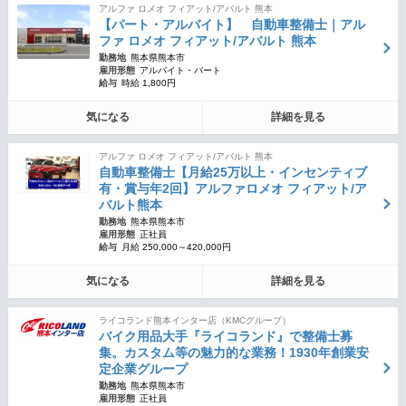
アルファ ロメオ フィアット/アバルト 熊本
【パート・アルバイト】 自動車整備士｜アル
ファ ロメオ フィアット/アバルト 熊本
勤務地
熊本県熊本市
雇用形態
アルバイト・パート
給与
時給 1,800円
気になる
詳細を見る
アルファ ロメオ フィアット/アバルト 熊本
自動車整備士【月給25万以上・インセンティブ
有・賞与年2回】アルファロメオ フィアット/ア
バルト熊本
勤務地
熊本県熊本市
雇用形態
正社員
給与
月給 250,000～420,000円
気になる
詳細を見る
ライコランド熊本インター店（KMCグループ）
バイク用品大手『ライコランド』で整備士募
集。カスタム等の魅力的な業務！1930年創業安
定企業グループ
勤務地
熊本県熊本市
雇用形態
正社員