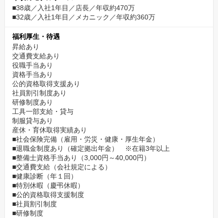
■38歳／入社1年目／店長／年収約470万
■32歳／入社1年目／メカニック／年収約360万
福利厚生・待遇
昇給あり
交通費支給あり
役職手当あり
資格手当あり
公的資格取得支援あり
社員割引制度あり
研修制度あり
工具一部支給・貸与
制服貸与あり
産休・育休取得実績あり
■社会保険完備（雇用・労災・健康・厚生年金）
■退職金制度あり（確定拠出年金） ※在籍3年以上
■整備士資格手当あり（3,000円～40,000円）
■交通費支給（会社規定による）
■健康診断（年１回）
■特別休暇（慶弔休暇）
■公的資格取得支援制度
■社員割引制度
■研修制度