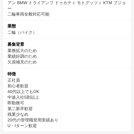
アン BMW トライアンフ ドゥカティ モトグッツィ KTM プジョ
流ができることも当社の魅力です。 参加は自由なので、強制では
ー
二輪車両全般対応可能
ありませんよ！
業態
カスタムや旧車の整備も対応。全店「認証工場」取得
二輪（バイク）
バイク整備の醍醐味はカスタムと言っても過言ではないと思いま
募集背景
す。当社は現行車や旧車の一般整備、車検整備はもちろんです
業務拡大のため
が、現行車のカスタム、旧車のカスタムやレストア、オーバーホ
業績好調のため
ール等の業務もあり、整備士のスキルを存分に発揮する場があり
欠員補充のため
ます。
特徴
正社員
設備面に関しても何か足りない物や不便なことがあれば、上司に
初心者歓迎
すぐに相談できる雰囲気なので言いやすい環境があります。
40代以上でもOK
中途入社5割以上
即勤務可
年齢ではなく仕事で評価され、若くても抜擢される職
第二新卒歓迎
場環境
残業少なめ
20代の管理職登用実績あり
年齢関係なく、やればやった分だけ、成果を残した、結果を出し
U・Iターン歓迎
ただけ、年功序列ではなく評価される、チャンスがあるが当社の