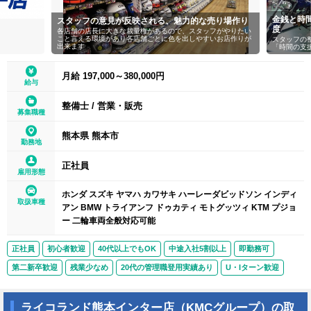
金銭と時
スタッフの意見が反映される、魅力的な売り場作り
度
各店舗の店長に大きな裁量権があるので、スタッフがやりたい
こと言える環境があり各店舗ごとに色を出しやすいお店作りが
スタッフの
出来ます
「時間の支
月給 197,000～380,000円
給与
整備士
/
営業・販売
募集職種
熊本県 熊本市
勤務地
正社員
雇用形態
ホンダ スズキ ヤマハ カワサキ ハーレーダビッドソン インディ
取扱車種
アン BMW トライアンフ ドゥカティ モトグッツィ KTM プジョ
ー 二輪車両全般対応可能
正社員
初心者歓迎
40代以上でもOK
中途入社5割以上
即勤務可
第二新卒歓迎
残業少なめ
20代の管理職登用実績あり
U・Iターン歓迎
ライコランド熊本インター店（KMCグループ）の取