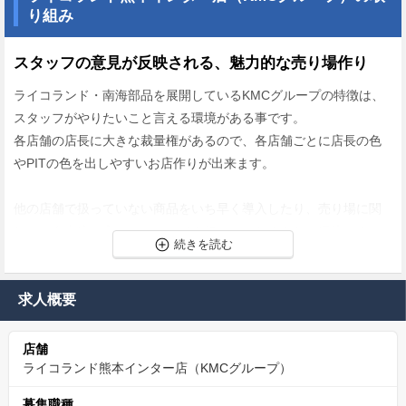
り組み
スタッフの意見が反映される、魅力的な売り場作り
ライコランド・南海部品を展開しているKMCグループの特徴は、
スタッフがやりたいこと言える環境がある事です。
各店舗の店長に大きな裁量権があるので、各店舗ごとに店長の色
やPITの色を出しやすいお店作りが出来ます。
他の店舗で扱っていない商品をいち早く導入したり、売り場に関
しても自由度が高いので、バイク好きにはたまらない環境です。
金銭と時間的な支援がある、整備士資格取得支援制度
求人概要
スタッフの整備士資格の取得を会社としてしっかり支援していま
す。
店舗
「金銭的支援」＋「時間の支援」を行いスタッフの資格取得、ス
ライコランド熊本インター店（KMCグループ）
キルの向上をはかっています。
募集職種