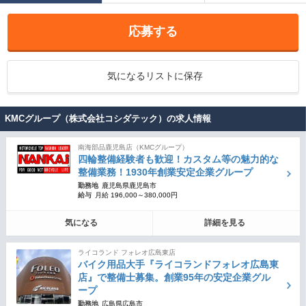
応募する
気になるリストに保存
KMCグループ（株式会社コシダテック）の求人情報
南海部品鹿児島店（KMCグループ）
四輪整備経験者も歓迎！カスタム等の魅力的な
整備業務！1930年創業安定企業グループ
勤務地
鹿児島県鹿児島市
給与
月給 196,000～380,000円
気になる
詳細を見る
ライコランド フォレオ広島東店
バイク用品大手『ライコランドフォレオ広島東
店』で整備士募集。創業95年の安定企業グル
ープ
勤務地
広島県広島市