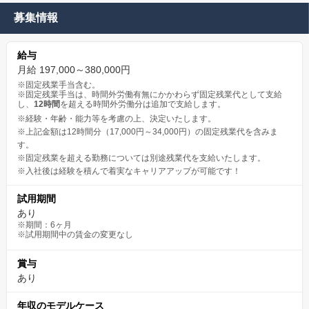
風土です。
募集情報
実際に20代で店長になる人材や30代で取締役、グループ会社の社
長になった者もいます。
給与
月給 197,000～380,000円
※固定残業手当含む。
※固定残業手当は、時間外労働有無にかかわらず固定残業代として支給
し、
12時間
を超える時間外労働分は追加で支給します。
※経験・年齢・能力等を考慮の上、決定いたします。
※上記金額は12時間分（17,000円～34,000円）の固定残業代を含みま
す。
※固定残業を超える勤務については別途残業代を支給いたします。
※入社後は経験を積んで着実なキャリアアップが可能です！
試用期間
あり
※期間：6ヶ月
※試用期間中の賃金の変更なし
賞与
あり
年収のモデルケース