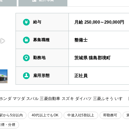
給与
月給 250,000～290,000円
募集職種
整備士
勤務地
茨城県 猿島郡境町
雇用形態
正社員
 ホンダ マツダ スバル 三菱自動車 スズキ ダイハツ 三菱ふそう いすゞ
駅から5分以内
40代以上でもOK
中途入社5割以上
即勤務可
禁煙・分煙