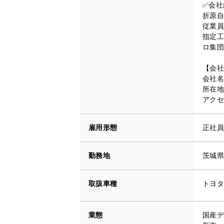
✅会社
折原自
従業員
指定工
ロ集団
【会社
会社名
所在地
アクセ
雇用形態
正社員
勤務地
茨城県
取扱車種
トヨタ
業態
国産デ