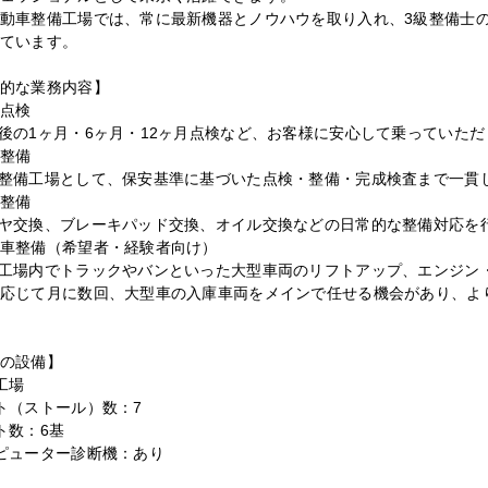
動車整備工場では、常に最新機器とノウハウを取り入れ、3級整備士の
ています。
的な業務内容】
点検
後の1ヶ月・6ヶ月・12ヶ月点検など、お客様に安心して乗っていた
整備
整備工場として、保安基準に基づいた点検・整備・完成検査まで一貫
整備
ヤ交換、ブレーキパッド交換、オイル交換などの日常的な整備対応を
車整備（希望者・経験者向け）
工場内でトラックやバンといった大型車両のリフトアップ、エンジン
応じて月に数回、大型車の入庫車両をメインで任せる機会があり、よ
の設備】
工場
ト（ストール）数：7
フト数：6基
ピューター診断機：あり