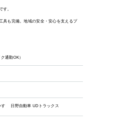
です。
。
新工具も完備。地域の安全・安心を支えるプ
ク通勤OK）
いすゞ 日野自動車 UDトラックス