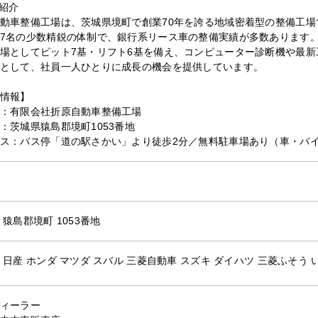
紹介
動車整備工場は、茨城県境町で創業70年を誇る地域密着型の整備工場
7名の少数精鋭の体制で、銀行系リース車の整備実績が多数あります
場としてピット7基・リフト6基を備え、コンピューター診断機や最
として、社員一人ひとりに成長の機会を提供しています。
情報】
：有限会社折原自動車整備工場
：茨城県猿島郡境町1053番地
ス：バス停「道の駅さかい」より徒歩2分／無料駐車場あり（車・バイ
 猿島郡境町 1053番地
 日産 ホンダ マツダ スバル 三菱自動車 スズキ ダイハツ 三菱ふそう 
ィーラー