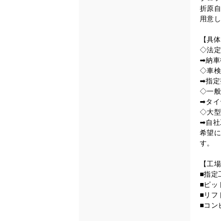
折原自
用意し
【具体
◇法定
➡納車
◇車検
➡指定
◇一般
➡タイ
◇大型
➡自社
希望に
す。
【工場
■指定
■ピッ
■リ
■コン