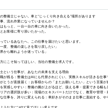
の整備士じゃない。車と“じっくり向き合える”場所があります
事、流れ作業になっていませんか？
はもっと、一台一台の車に向き合いたかった。
とお客様に寄り添いたかった。
っているあなたへ、この仕事を届けたいと思います。
一度、整備の楽しさを取り戻したい」
界から離れようか迷っている」
方にこそ知ってほしい、当社の整備士求人です。
士という仕事が、あなたの未来を支える理由
職が残る：整備士はAIにも代替されにくい、実務スキルが活きる仕事
がとうが直接届く：お客様からの「またお願いしたい」という言葉が
を実感しやすい：整備の腕が上がるほど、扱える車・提案できる幅も
リアの選択肢が多い：現場のエキスパートだけでなく、教育や管理・
な仕事を、誇りに変えられる：車好きがそのまま仕事に直結する、や
ような方に“ぜひ”見てほしい求人です