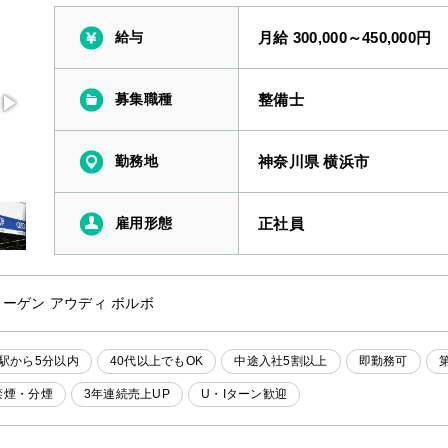
給与
月給 300,000～450,000円
募集職種
整備士
勤務地
神奈川県 横浜市
雇用形態
正社員
ーゲン アウディ ボルボ
駅から5分以内
40代以上でもOK
中途入社5割以上
即勤務可
禁煙・分煙
3年連続売上UP
U・Iターン歓迎