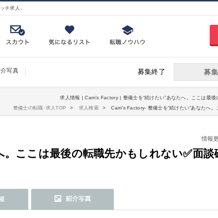
ッチ求人」
紹介写真
募集終了
募集
求人情報 | Cam’s Factory | 整備士を“続けたい”あなたへ。こ
整備士の転職･求人TOP
求人検索
Cam’s Factory- 整備士を“続けたい”
情報更新
へ。ここは最後の転職先かもしれない✅面談