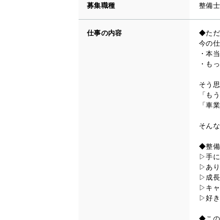
募集職種
整備士
仕事の内容
◆ただ
今の仕
・本当
・もっ
そう思
「もう
「車業
そんな
◆整備
▷手に
▷あり
▷成長
▷キャ
▷好き
◆この