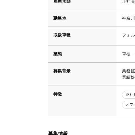
雇用形態
正社員
勤務地
神奈川
取扱車種
フォル
業態
車検・
募集背景
業務拡
業績好
特徴
正社
オフ
募集情報