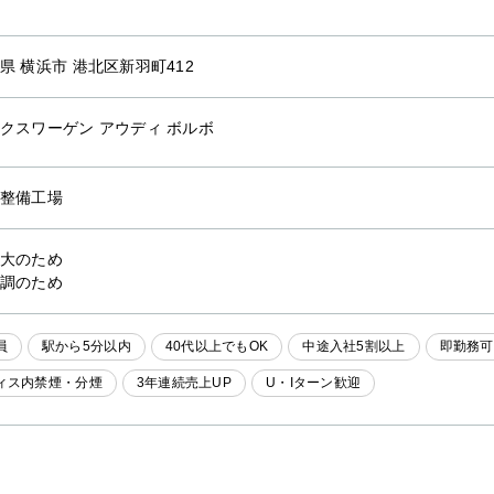
県 横浜市 港北区新羽町412
クスワーゲン アウディ ボルボ
整備工場
大のため
調のため
員
駅から5分以内
40代以上でもOK
中途入社5割以上
即勤務可
ィス内禁煙・分煙
3年連続売上UP
U・Iターン歓迎