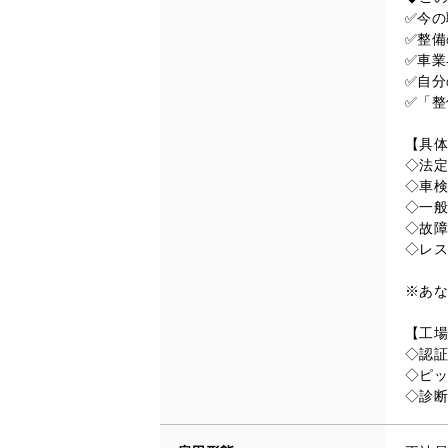
✅今の
✅整備
✅車業
✅自分
✅「整
【具体
◇法定
◇車検
◇一般
◇故障
◇レス
※あな
【工場
◇認証
◇ピッ
◇診断