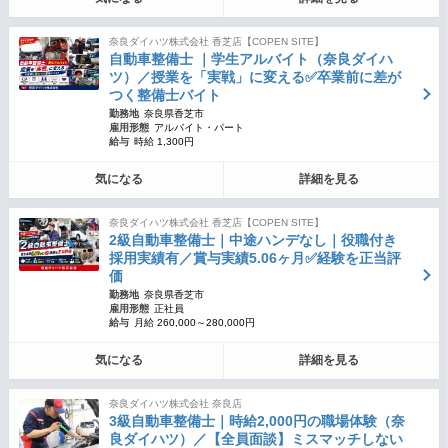
奈良ダイハツ株式会社 香芝店【COPEN SITE】
自動車整備士 ｜学生アルバイト（奈良ダイハ
ツ）／授業を「実戦」に変える✅卒業前に差が
つく整備士バイト
勤務地
奈良県香芝市
雇用形態
アルバイト・パート
給与
時給 1,300円
気になる
詳細を見る
奈良ダイハツ株式会社 香芝店【COPEN SITE】
2級自動車整備士｜中途ハンデなし｜役職付き
採用実績有／賞与実績5.06ヶ月✅経験を正当評
価
勤務地
奈良県香芝市
雇用形態
正社員
給与
月給 260,000～280,000円
気になる
詳細を見る
奈良ダイハツ株式会社 奈良店
3級自動車整備士｜時給2,000円の職場体験（奈
良ダイハツ）／【全員面談】ミスマッチしない