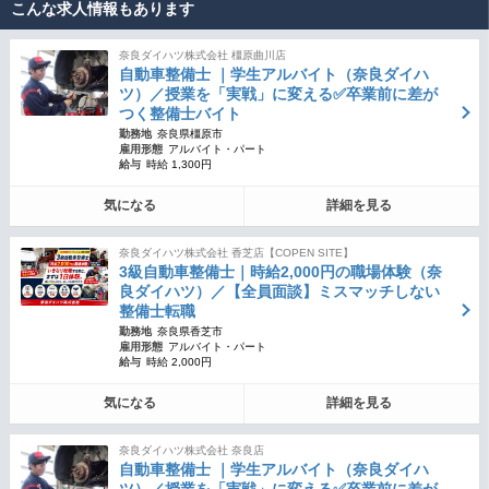
こんな求人情報もあります
奈良ダイハツ株式会社 橿原曲川店
自動車整備士 ｜学生アルバイト（奈良ダイハ
ツ）／授業を「実戦」に変える✅卒業前に差が
つく整備士バイト
勤務地
奈良県橿原市
雇用形態
アルバイト・パート
給与
時給 1,300円
気になる
詳細を見る
奈良ダイハツ株式会社 香芝店【COPEN SITE】
3級自動車整備士｜時給2,000円の職場体験（奈
良ダイハツ）／【全員面談】ミスマッチしない
整備士転職
勤務地
奈良県香芝市
雇用形態
アルバイト・パート
給与
時給 2,000円
気になる
詳細を見る
奈良ダイハツ株式会社 奈良店
自動車整備士 ｜学生アルバイト（奈良ダイハ