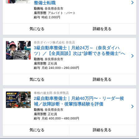
整備士転職
勤務地
奈良県奈良市
雇用形態
アルバイト・パート
給与
時給 2,000円
気になる
詳細を見る
奈良ダイハツ株式会社 奈良店
3級自動車整備士｜月給24万～（奈良ダイハ
ツ）／【全員面談】次は“診断できる整備士”へ
勤務地
奈良県奈良市
雇用形態
正社員
給与
月給 240,000～260,000円
気になる
詳細を見る
車検の速太郎 奈良押熊店
2級自動車整備士｜月給40万円〜・リーダー候
補／故障診断・後輩指導経験を評価
勤務地
奈良県奈良市
雇用形態
正社員
給与
月給 400,000～480,000円
気になる
詳細を見る