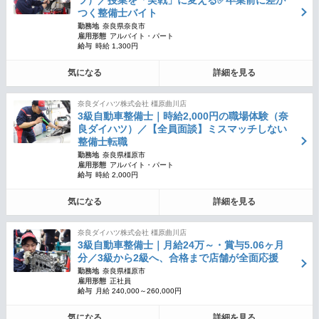
ツ）／授業を「実戦」に変える✅卒業前に差が
つく整備士バイト
勤務地
奈良県奈良市
雇用形態
アルバイト・パート
給与
時給 1,300円
気になる
詳細を見る
奈良ダイハツ株式会社 橿原曲川店
3級自動車整備士｜時給2,000円の職場体験（奈
良ダイハツ）／【全員面談】ミスマッチしない
整備士転職
勤務地
奈良県橿原市
雇用形態
アルバイト・パート
給与
時給 2,000円
気になる
詳細を見る
奈良ダイハツ株式会社 橿原曲川店
3級自動車整備士｜月給24万～・賞与5.06ヶ月
分／3級から2級へ、合格まで店舗が全面応援
勤務地
奈良県橿原市
雇用形態
正社員
給与
月給 240,000～260,000円
気になる
詳細を見る