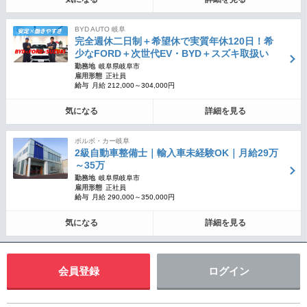
BYD AUTO 岐阜
完全週休二日制＋希望休で実質年休120日！希
少なFORD＋次世代EV・BYD＋スズキ取扱い
勤務地
岐阜県岐阜市
雇用形態
正社員
給与
月給 212,000～304,000円
気になる
詳細を見る
ボルボ・カー岐阜
2級自動車整備士｜輸入車未経験OK｜月給29万
～35万
勤務地
岐阜県岐阜市
雇用形態
正社員
給与
月給 290,000～350,000円
気になる
詳細を見る
会員登録
ログイン