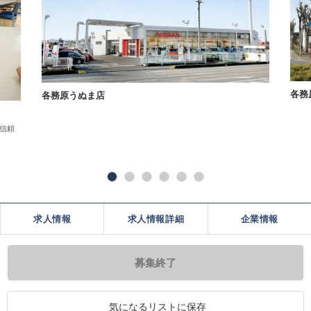
各務
各務原うぬま店
信頼
求人情報
求人情報詳細
企業情報
募集終了
気になるリストに保存