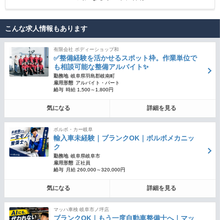
こんな求人情報もあります
有限会社 ボディーショップ和
✅整備経験を活かせるスポット枠。作業単位で
も相談可能な整備アルバイト✨
勤務地
岐阜県羽島郡岐南町
雇用形態
アルバイト・パート
給与
時給 1,500～1,800円
気になる
詳細を見る
ボルボ・カー岐阜
輸入車未経験｜ブランクOK｜ボルボメカニッ
ク
勤務地
岐阜県岐阜市
雇用形態
正社員
給与
月給 260,000～320,000円
気になる
詳細を見る
マッハ車検 岐阜市ノ坪店
ブランクOK｜もう一度自動車整備士へ｜マッ