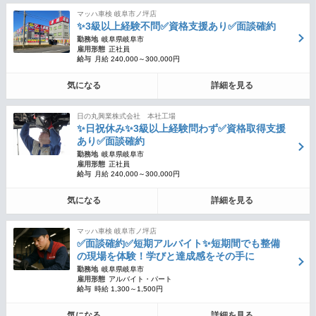
マッハ車検 岐阜市ノ坪店
✨3級以上経験不問✅資格支援あり✅面談確約
勤務地
岐阜県岐阜市
雇用形態
正社員
給与
月給 240,000～300,000円
気になる
詳細を見る
日の丸興業株式会社 本社工場
✨日祝休み✨3級以上経験問わず✅資格取得支援
あり✅面談確約
勤務地
岐阜県岐阜市
雇用形態
正社員
給与
月給 240,000～300,000円
気になる
詳細を見る
マッハ車検 岐阜市ノ坪店
✅面談確約✅短期アルバイト✨短期間でも整備
の現場を体験！学びと達成感をその手に
勤務地
岐阜県岐阜市
雇用形態
アルバイト・パート
給与
時給 1,300～1,500円
気になる
詳細を見る