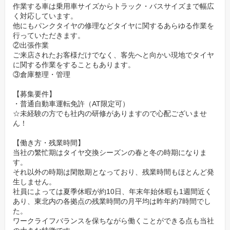
作業する車は乗用車サイズからトラック・バスサイズまで幅広
く対応しています。
他にもパンクタイヤの修理などタイヤに関するあらゆる作業を
行っていただきます。
②出張作業
ご来店されたお客様だけでなく、客先へと向かい現地でタイヤ
に関する作業をすることもあります。
③倉庫整理・管理
【募集要件】
・普通自動車運転免許（AT限定可）
☆未経験の方でも社内の研修がありますので心配ございませ
ん！
【働き方・残業時間】
当社の繁忙期はタイヤ交換シーズンの春と冬の時期になりま
す。
それ以外の時期は閑散期となっており、残業時間もほとんど発
生しません。
社員によっては夏季休暇が約10日、年末年始休暇も1週間近く
あり、東北内の各拠点の残業時間の月平均は昨年約7時間でし
た。
ワークライフバランスを保ちながら働くことができる点も当社