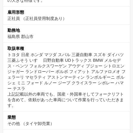
の大きな特徴です。
雇用形態
正社員 （正社員登用制度あり）
勤務地
福島県 郡山市
取扱車種
トヨタ 日産 ホンダ マツダ スバル 三菱自動車 スズキ ダイハツ
三菱ふそう いすゞ 日野自動車 UDトラックス BMW メルセデ
ス・ベンツ フォルクスワーゲン アウディ プジョー シトロエン
ジャガー ランドローバー ボルボ フィアット アルファロメオ フ
ェラーリ マセラティ アストンマーティン ランボルギーニ ポル
シェ ミニ フォード ルノー ジープ クライスラー シボレー ハマ
ー テスラ
上記記載以外の車両でも、国産・外国車そしてフォークリフト
を含めて、依頼があった車両について作業を行っていただきま
す。
業態
その他
（タイヤ卸売業）