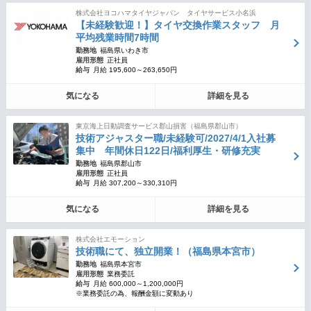
株式会社ヨコハマタイヤジャパン タイヤサービス小名浜
【未経験歓迎！】タイヤ交換作業スタッフ 月
平均残業時間7時間
勤務地
福島県いわき市
雇用形態
正社員
給与
月給 195,600～263,650円
気になる
詳細を見る
東京海上日動調査サービス郡山損害（福島県郡山市）
技術アジャスター職/未経験可/2027/4/1入社募
集中 年間休日122日/福利厚生・研修充実
勤務地
福島県郡山市
雇用形態
正社員
給与
月給 307,200～330,310円
気になる
詳細を見る
株式会社エモーション
技術職にて、独立開業！（福島県本宮市）
勤務地
福島県本宮市
雇用形態
業務委託
給与
月給 600,000～1,200,000円
※業務委託の為、報酬金額に変動あり