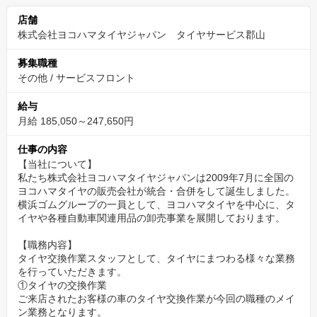
メリハリのある働き方と平均の残業時間の低下につながっていま
店舗
す。
株式会社ヨコハマタイヤジャパン タイヤサービス郡山
募集職種
また、お盆時期や年末年始は当社の親会社のメーカーがタイヤの
その他
/
サービスフロント
生産を停止します。そのため、我々販売会社も長期の休暇を取得
することができます。
給与
月給 185,050～247,650円
その年のカレンダーによって日数は変動しますが、人によっては
お盆時期は約10日間、年末年始は約7日間、まとまった休みを取得
仕事の内容
することが可能です。
【当社について】
私たち株式会社ヨコハマタイヤジャパンは2009年7月に全国の
ヨコハマタイヤの販売会社が統合・合併をして誕生しました。
横浜ゴムグループの一員として、ヨコハマタイヤを中心に、タ
イヤや各種自動車関連用品の卸売事業を展開しております。
【職務内容】
タイヤ交換作業スタッフとして、タイヤにまつわる様々な業務
を行っていただきます。
①タイヤの交換作業
ご来店されたお客様の車のタイヤ交換作業が今回の職種のメイ
ン業務となります。