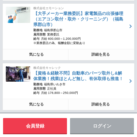
株式会社エモーション
【大手メーカー業務委託】家電製品の出張修理
（エアコン取付・取外・クリーニング）（福島
県郡山市）
勤務地
福島県郡山市
雇用形態
業務委託
給与
月給 600,000～1,200,000円
※業務委託の為、報酬金額に変動あり
気になる
詳細を見る
株式会社キャレック
【資格＆経験不問】自動車のパーツ取外し&解
体業務！残業ほとんど無し、有休取得も推進！
勤務地
福島県いわき市
雇用形態
正社員
給与
月給 176,800～250,000円
気になる
詳細を見る
会員登録
ログイン