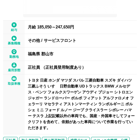
月給 185,050～247,650円
給与
その他
/
サービスフロント
募集職種
福島県 郡山市
勤務地
正社員 （正社員登用制度あり）
雇用形態
トヨタ 日産 ホンダ マツダ スバル 三菱自動車 スズキ ダイハツ
取扱車種
三菱ふそう いすゞ 日野自動車 UDトラックス BMW メルセデ
ス・ベンツ フォルクスワーゲン アウディ プジョー シトロエン
ジャガー ランドローバー ボルボ フィアット アルファロメオ フ
ェラーリ マセラティ アストンマーティン ランボルギーニ ポル
シェ ミニ フォード ルノー ジープ クライスラー シボレー ハマ
ー テスラ 上記記載以外の車両でも、国産・外国車そしてフォー
クリフトを含めて、依頼があった車両について作業を行ってい
ただきます。