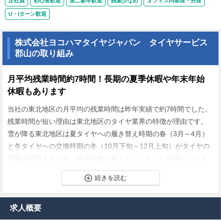
正社員
初心者歓迎
第二新卒歓迎
残業少なめ
オフィス内禁煙・分煙
U・Iターン歓迎
株式会社ヨコハマタイヤジャパン タイヤサービス
郡山の取り組み
月平均残業時間約7時間！長期の夏季休暇や年末年始
休暇もあります
当社の東北地区の月平均の残業時間は昨年実績で約7時間でした。
残業時間が短い理由は東北地区のタイヤ業界の特徴が理由です。
雪が降る東北地区は夏タイヤへの履き替え時期の春（3月～4月）
と冬タイヤへの交換時期の冬（10月下旬～12月上旬）がタイヤの
需要が急増するため、販売本数も多くなり、忙しい時期になりま
す。
一方でそれ以外の時期、特に夏や年末年始といった時期は需要が
落ち込む時期になります。
忙しい時期は残業も発生しますが、それ以外の時期は定時帰りが
求人概要
基本になります。東北のタイヤ商圏の特徴が背景にあることで、