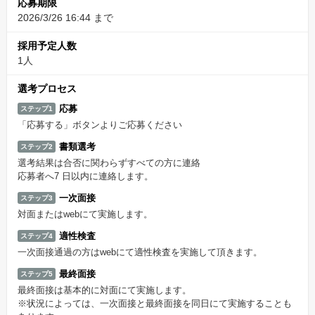
応募期限
2026/3/26 16:44 まで
採用予定人数
1人
選考プロセス
応募
ステップ1
「応募する」ボタンよりご応募ください
書類選考
ステップ2
選考結果は合否に関わらずすべての方に連絡
応募者へ7 日以内に連絡します。
一次面接
ステップ3
対面またはwebにて実施します。
適性検査
ステップ4
一次面接通過の方はwebにて適性検査を実施して頂きます。
最終面接
ステップ5
最終面接は基本的に対面にて実施します。
※状況によっては、一次面接と最終面接を同日にて実施することも