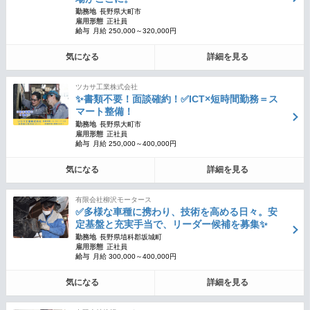
勤務地
長野県大町市
雇用形態
正社員
給与
月給 250,000～320,000円
気になる
詳細を見る
ツカサ工業株式会社
✨書類不要！面談確約！✅ICT×短時間勤務＝ス
マート整備！
勤務地
長野県大町市
雇用形態
正社員
給与
月給 250,000～400,000円
気になる
詳細を見る
有限会社柳沢モータース
✅多様な車種に携わり、技術を高める日々。安
定基盤と充実手当で、リーダー候補を募集✨
勤務地
長野県埴科郡坂城町
雇用形態
正社員
給与
月給 300,000～400,000円
気になる
詳細を見る