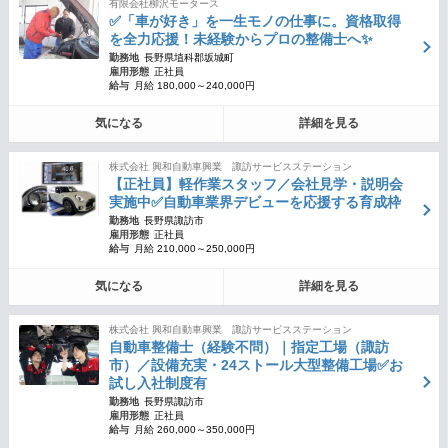
有限会社柳沢モータース
✅「車が好き」を一生モノの仕事に。資格取得
を全力応援！未経験からプロの整備士へ✨
勤務地
長野県埴科郡坂城町
雇用形態
正社員
給与
月給 180,000～240,000円
気になる
詳細を見る
株式会社 興和自動車興業 諏訪サービスステーション
【正社員】軽作業スタッフ／会社見学・説明会
実施中✅自動車業界デビューを応援する育成枠
勤務地
長野県諏訪市
雇用形態
正社員
給与
月給 210,000～250,000円
気になる
詳細を見る
株式会社 興和自動車興業 諏訪サービスステーション
自動車整備士（経験不問）｜指定工場（諏訪
市）／設備充実・24ストール大型整備工場✅お
試し入社制度有
勤務地
長野県諏訪市
雇用形態
正社員
給与
月給 260,000～350,000円