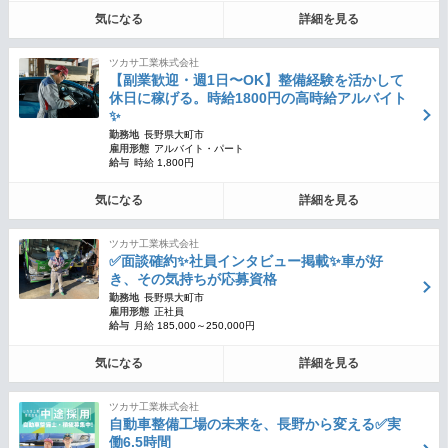
気になる
詳細を見る
ツカサ工業株式会社
【副業歓迎・週1日〜OK】整備経験を活かして
休日に稼げる。時給1800円の高時給アルバイト
✨
勤務地
長野県大町市
雇用形態
アルバイト・パート
給与
時給 1,800円
気になる
詳細を見る
ツカサ工業株式会社
✅面談確約✨社員インタビュー掲載✨車が好
き、その気持ちが応募資格
勤務地
長野県大町市
雇用形態
正社員
給与
月給 185,000～250,000円
気になる
詳細を見る
ツカサ工業株式会社
自動車整備工場の未来を、長野から変える✅実
働6.5時間