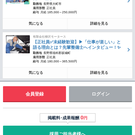
勤務地
長野県大町市
雇用形態
正社員
給与
月給 185,000～250,000円
気になる
詳細を見る
有限会社柳沢モータース
【正社員✅未経験歓迎】▶︎「仕事が楽しい」と
語る理由とは？先輩整備士へインタビュー！✨
勤務地
長野県埴科郡坂城町
雇用形態
正社員
給与
月給 180,000～365,500円
気になる
詳細を見る
会員登録
ログイン
0
掲載料･成果報酬
円
採用ご担当者様へ