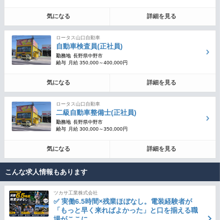
気になる
詳細を見る
ロータス山口自動車
自動車検査員(正社員)
勤務地
長野県中野市
給与
月給 350,000～400,000円
気になる
詳細を見る
ロータス山口自動車
二級自動車整備士(正社員)
勤務地
長野県中野市
給与
月給 300,000～350,000円
気になる
詳細を見る
こんな求人情報もあります
ツカサ工業株式会社
✅ 実働6.5時間×残業ほぼなし。電装経験者が
「もっと早く来ればよかった」と口を揃える職
場がここに。