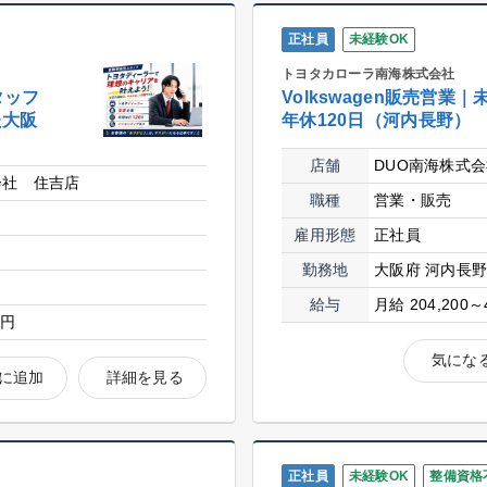
正社員
未経験OK
トヨタカローラ南海株式会社
タッフ
Volkswagen販売営業
た大阪
年休120日（河内長野）
店舗
DUO南海株式会社
会社 住吉店
職種
営業・販売
雇用形態
正社員
勤務地
大阪府 河内長
給与
月給 204,200～
0円
気にな
に追加
詳細を見る
正社員
未経験OK
整備資格