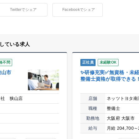
Twitterでシェア
Facebookでシェア
している求人
格不問
正社員
未経験OK
狭山市
✨研修充実✅無資格・未
整備士資格が取得できる
会社 狭山店
店舗
ネッツトヨタ南
職種
整備士
勤務地
大阪府 大阪市
給与
月給 204,700～