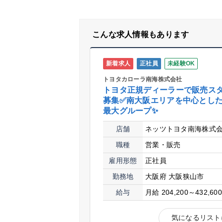
こんな求人情報もあります
新着求人
正社員
未経験OK
トヨタカローラ南海株式会社
トヨタ正規ディーラーで販売ス
募集✅南大阪エリアを中心とし
最大グループ✨
店舗
ネッツトヨタ南海株式
職種
営業・販売
雇用形態
正社員
勤務地
大阪府 大阪狭山市
給与
月給 204,200～432,60
気になるリスト