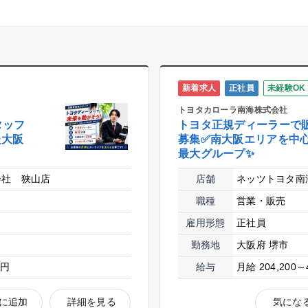
新着求人
正社員
未経験OK
トヨタカローラ南海株式会社
タッフ
トヨタ正規ディーラーで
た大阪
募集✅南大阪エリアを中
最大グループ✨
会社 狭山店
店舗
ネッツトヨタ南
職種
営業・販売
雇用形態
正社員
勤務地
大阪府 堺市
0円
給与
月給 204,200～
に追加
詳細を見る
気にな