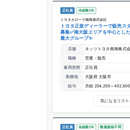
正社員
未経験OK
トヨタカローラ南海株式会社
トヨタ正規ディーラーで販売ス
募集✅南大阪エリアを中心とし
最大グループ✨
店舗
ネッツトヨタ南海株式
職種
営業・販売
雇用形態
正社員
勤務地
大阪府 大阪市
給与
月給 204,200～432,60
気になるリスト
正社員
未経験OK
整備資格不問