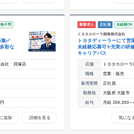
資格不問
新着求人
正社員
未経験OK
トヨタカローラ南海株式会社
募集✅
トヨタディーラーにて営
✅多彩な
未経験応募可✨充実の研
キャリアパス
式会社 貝塚店
店舗
トヨタカローラ
職種
営業・販売
雇用形態
正社員
勤務地
大阪府 大阪市
0円
給与
月給 204,200～
に追加
詳細を見る
気にな