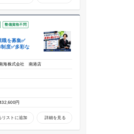
整備資格不問
業職を募集✅
修制度✅多彩な
南海株式会社 南港店
432,600円
るリストに追加
詳細を見る