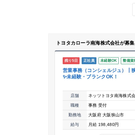
トヨタカローラ南海株式会社が募集
残り5日
正社員
未経験OK
整備資
営業事務（コンシェルジュ）┃
✨未経験・ブランクOK！
店舗
ネッツトヨタ南海株式
職種
事務
受付
勤務地
大阪府 大阪狭山市
給与
月給 198,480円