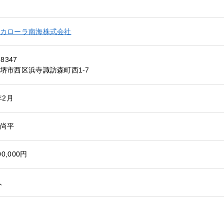
カローラ南海株式会社
-8347
堺市西区浜寺諏訪森町西1-7
年2月
尚平
00,000円
人