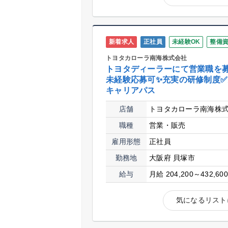
新着求人
正社員
未経験OK
整備
トヨタカローラ南海株式会社
トヨタディーラーにて営業職を
未経験応募可✨充実の研修制度
キャリアパス
店舗
トヨタカローラ南海株
職種
営業・販売
雇用形態
正社員
勤務地
大阪府 貝塚市
給与
月給 204,200～432,60
気になるリスト