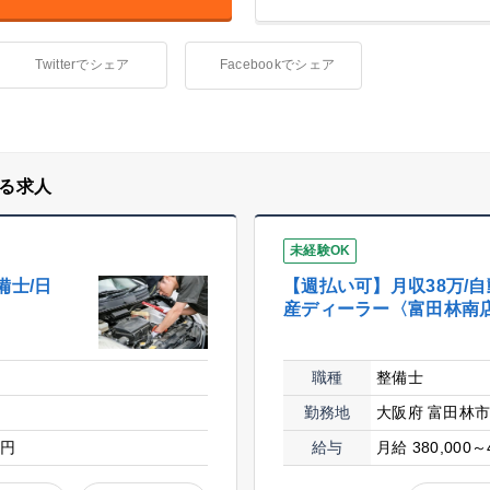
Twitterでシェア
Facebookでシェア
る求人
未経験OK
備士/日
【週払い可】月収38万/自
産ディーラー〈富田林南
職種
整備士
勤務地
大阪府 富田林
0円
給与
月給 380,000～