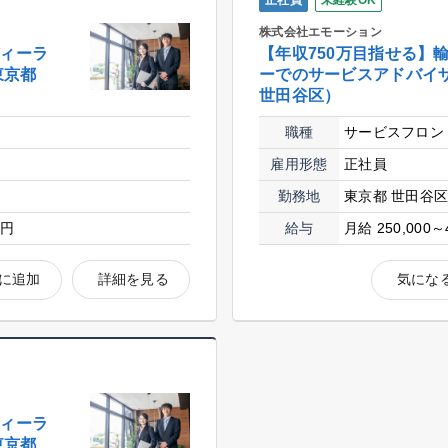
正社員
未経験OK
株式会社エモーション
ディーラ
【年収750万目指せる】
東京都
ーでのサービスアドバイ
世田谷区）
職種
サービスフロン
雇用形態
正社員
勤務地
東京都 世田谷
0円
給与
月給 250,000～
に追加
詳細を見る
気にな
ディーラ
東京都