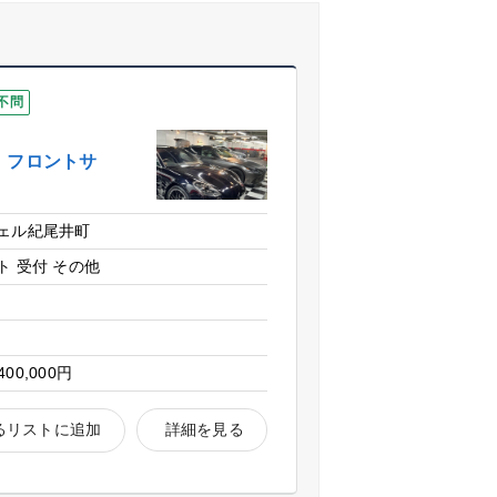
不問
 フロントサ
ェル紀尾井町
ト
受付
その他
区
400,000円
るリストに追加
詳細を見る