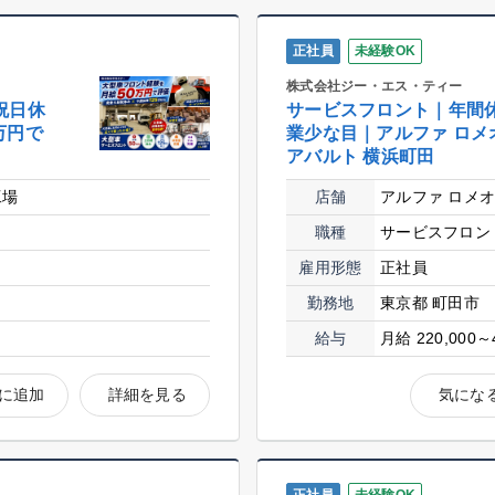
正社員
未経験OK
株式会社ジー・エス・ティー
祝日休
サービスフロント｜年間休
万円で
業少な目｜アルファ ロメオ
アバルト 横浜町田
工場
店舗
アルファ ロメオ
職種
サービスフロン
雇用形態
正社員
勤務地
東京都 町田市
給与
月給 220,000～
に追加
詳細を見る
気にな