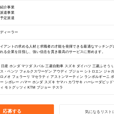
紹介事業
派遣事業
予定派遣
ディーラー
イアントの求める人材と求職者の才能を発揮できる最適なマッチング
れる企業を目指し、強い信念を貫き最高のサービスに努めます。
日産
ホンダ
マツダ
スバル
三菱自動車
スズキ
ダイハツ
三菱ふそう
ス・ベンツ
フォルクスワーゲン
アウディ
プジョー
シトロエン
ジャ
ロメオ
フェラーリ
マセラティ
アストンマーティン
ランボルギーニ
ー
シボレー
ハマー
ホンダ
スズキ
ヤマハ
カワサキ
ハーレーダビッド
ィ
モトグッツィ
KTM
プジョー
テスラ
応募する
気になるリスト