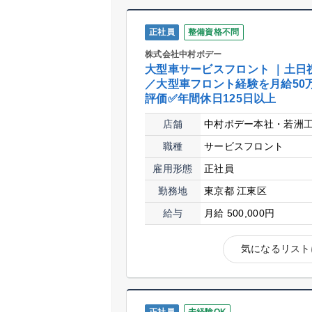
正社員
整備資格不問
株式会社中村ボデー
大型車サービスフロント ｜土日
／大型車フロント経験を月給50
評価✅年間休日125日以上
店舗
中村ボデー本社・若洲
職種
サービスフロント
雇用形態
正社員
勤務地
東京都 江東区
給与
月給 500,000円
気になるリスト