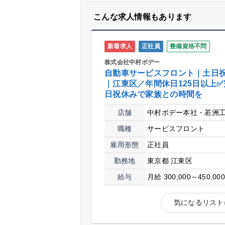
こんな求人情報もあります
新着求人
正社員
整備資格不問
株式会社中村ボデー
自動車サービスフロント｜土日
｜江東区／年間休日125日以上
日祝休みで家族との時間を
店舗
中村ボデー本社・若洲
職種
サービスフロント
雇用形態
正社員
勤務地
東京都 江東区
給与
月給 300,000～450,00
気になるリスト