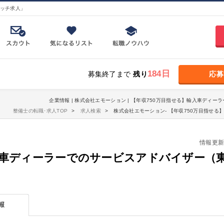
ッチ求人」
184日
募集終了まで
残り
応募
企業情報 | 株式会社エモーション | 【年収750万目指せる】輸入車ディー
整備士の転職･求人TOP
求人検索
株式会社エモーション- 【年収750万目指せ
情報更新日：
入車ディーラーでのサービスアドバイザー（