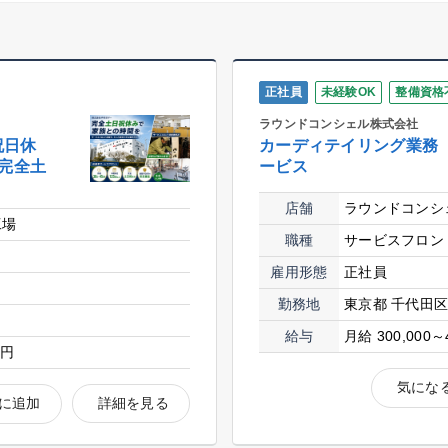
正社員
未経験OK
整備資格
ラウンドコンシェル株式会社
祝日休
カーディテイリング業務
✅完全土
ービス
店舗
ラウンドコンシ
工場
職種
サービスフロン
雇用形態
正社員
勤務地
東京都 千代田
給与
月給 300,000～
0円
気にな
に追加
詳細を見る