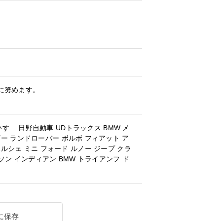
に努めます。
いすゞ
日野自動車
UDトラックス
BMW
メ
ガー
ランドローバー
ボルボ
フィアット
ア
ポルシェ
ミニ
フォード
ルノー
ジープ
クラ
ソン
インディアン
BMW
トライアンフ
ド
に保存