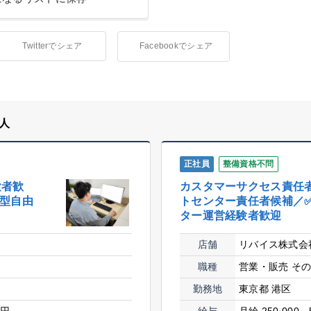
Twitterでシェア
Facebookでシェア
人
正社員
整備資格不問
験者歓
カスタマーサクセス責任
髪型自由
トセンター責任者候補／
ター運営経験者歓迎
店舗
リバイス株式会
職種
営業・販売
そ
勤務地
東京都 港区