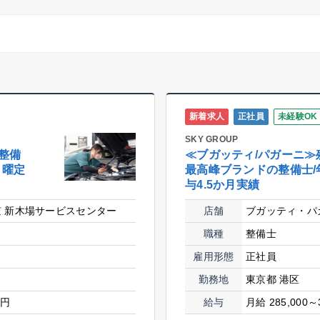
新着求人
正社員
未経験OK
SKY GROUP
整備
≪ブガッティ/パガーニ≫
日曜定
最高峰ブランドの整備士/年
与4.5か月実績
 新木場サービスセンター
店舗
ブガッティ・パ
職種
整備士
雇用形態
正社員
勤務地
東京都 港区
0円
給与
月給 285,000～