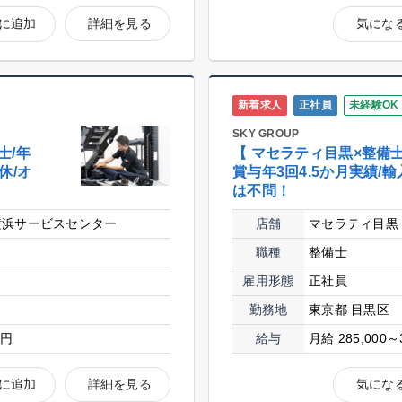
に追加
詳細を見る
気にな
新着求人
正社員
未経験OK
SKY GROUP
士/年
【 マセラティ目黒×整備士
休/オ
賞与年3回4.5か月実績/
は不問！
横浜サービスセンター
店舗
マセラティ目黒
職種
整備士
雇用形態
正社員
勤務地
東京都 目黒区
0円
給与
月給 285,000～
に追加
詳細を見る
気にな