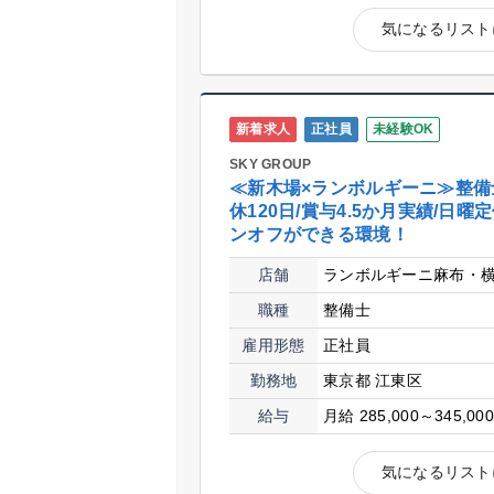
気になるリスト
新着求人
正社員
未経験OK
SKY GROUP
≪新木場×ランボルギーニ≫整備
休120日/賞与4.5か月実績/日曜定
ンオフができる環境！
店舗
ランボルギーニ麻布・
職種
整備士
雇用形態
正社員
勤務地
東京都 江東区
給与
月給 285,000～345,00
気になるリスト