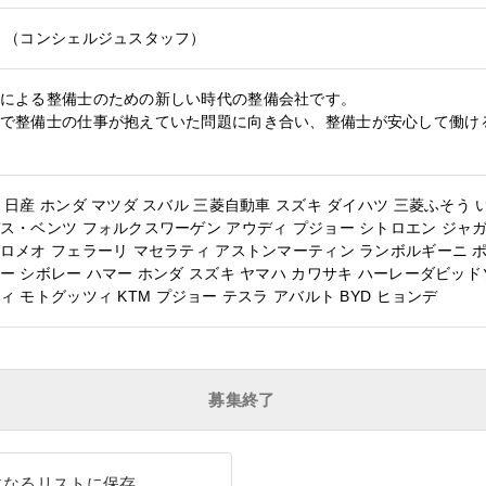
他
（コンシェルジュスタッフ）
による整備士のための新しい時代の整備会社です。
で整備士の仕事が抱えていた問題に向き合い、整備士が安心して働け
日産
ホンダ
マツダ
スバル
三菱自動車
スズキ
ダイハツ
三菱ふそう
ス・ベンツ
フォルクスワーゲン
アウディ
プジョー
シトロエン
ジャ
ロメオ
フェラーリ
マセラティ
アストンマーティン
ランボルギーニ
ー
シボレー
ハマー
ホンダ
スズキ
ヤマハ
カワサキ
ハーレーダビッド
ィ
モトグッツィ
KTM
プジョー
テスラ
アバルト
BYD
ヒョンデ
募集終了
になるリストに保存