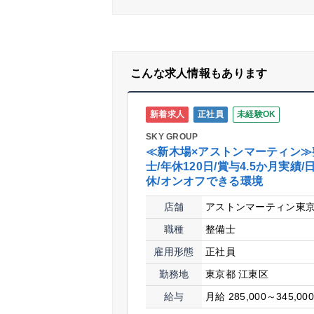
こんな求人情報もあります
新着求人
正社員
未経験OK
SKY GROUP
≪新木場×アストンマーティン≫
士/年休120日/賞与4.5か月実績/
休/オンオフできる環境
店舗
アストンマーティン東京
職種
整備士
雇用形態
正社員
勤務地
東京都 江東区
給与
月給 285,000～345,00