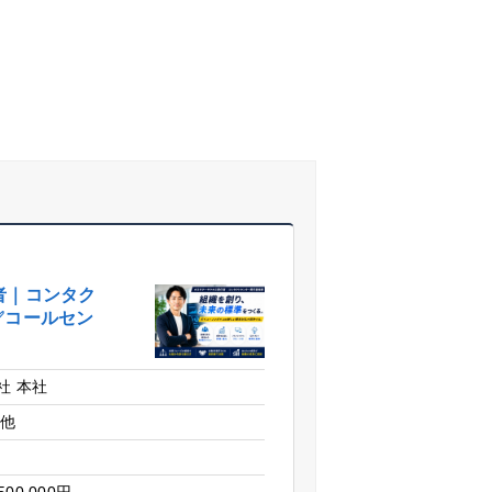
者｜コンタク
✅コールセン
社 本社
の他