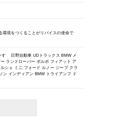
る環境をつくることがリバイスの使命で
いすゞ
日野自動車
UDトラックス
BMW
メ
ガー
ランドローバー
ボルボ
フィアット
ア
ポルシェ
ミニ
フォード
ルノー
ジープ
クラ
ソン
インディアン
BMW
トライアンフ
ド