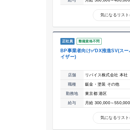
給与
月給 300,000～400,00
気になるリスト
正社員
整備資格不問
BP事業者向け✅DX推進SV(ス
イザー)
店舗
リバイス株式会社 本社
職種
鈑金・塗装
その他
勤務地
東京都 港区
給与
月給 300,000～550,00
気になるリスト