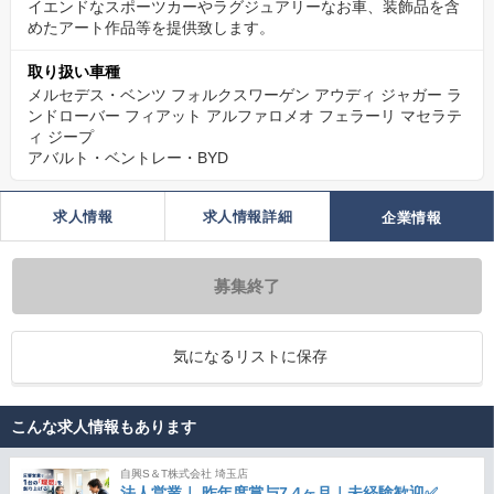
イエンドなスポーツカーやラグジュアリーなお車、装飾品を含
めたアート作品等を提供致します。
取り扱い車種
メルセデス・ベンツ
フォルクスワーゲン
アウディ
ジャガー
ラ
ンドローバー
フィアット
アルファロメオ
フェラーリ
マセラテ
ィ
ジープ
アバルト・ベントレー・BYD
求人情報
求人情報詳細
企業情報
募集終了
気になるリストに保存
こんな求人情報もあります
自興S＆T株式会社 埼玉店
法人営業｜ 昨年度賞与7.4ヶ月｜未経験歓迎✅