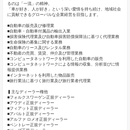
るのは「一流」の精神。
「車が好き、人が好き」という深い愛情を持ち続け、地域社会
に貢献できるグローバルな企業経営を目指します。
■自動車の販売及び修理業
■自動車・自動車付属品の輸出入業
■損害保険代理業及び自動車損害賠償保障法に基づく代理業務
■生命保険の募集に関する業務
■自動車のリース及びレンタル業務
■不動産の売買、賃貸、仲介及び管理業務
■コンピュータネットワークを利用した自動車の販売
■コンピュータネットワークによる情報の収集、分析並びに情
報提供業務
■インターネットを利用した物品販売
■旅行業法に基づく旅行業及び旅行業者代理業
▍主なディーラー権他
■フォルクスワーゲン正規ディーラー
■アウディ正規ディーラー
■フィアット正規ディーラー
■アバルト正規ディーラー
■アルファ ロメオ正規ディーラー
■ベントレー正規ディーラー