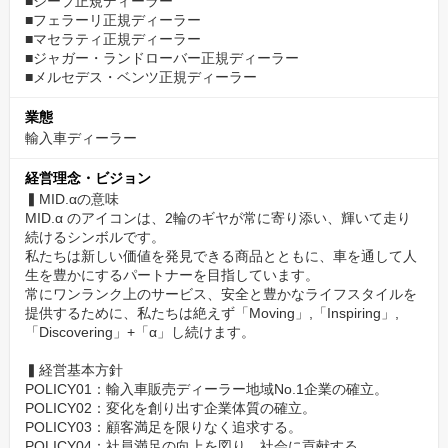
■ジープ正規ディーラー
■フェラーリ正規ディーラー
■マセラティ正規ディーラー
■ジャガー・ランドローバー正規ディーラー
■メルセデス・ベンツ正規ディーラー
業態
輸入車ディーラー
経営理念・ビジョン
▍MID.αの意味
MID.α のアイコンは、2輪のギヤが常に寄り添い、輝いて走り
続けるシンボルです。
私たちは新しい価値を発見できる商品とともに、車を通して人
生を豊かにするパートナーを目指しています。
常にワンランク上のサービス、安全と豊かなライフスタイルを
提供するために、私たちは絶えず「Moving」,「Inspiring」,
「Discovering」+「α」し続けます。
▍経営基本方針
POLICY01：輸入車販売ディーラー地域No.1企業の確立。
POLICY02：変化を創り出す企業体質の確立。
POLICY03：顧客満足を限りなく追求する。
POLICY04：社員満足の向上を図り、社会に貢献する。