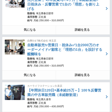
日祝休み・反響営業で1台の「理想」を創り上
げる
勤務地
埼玉県春日部市
雇用形態
正社員
給与
月給 250,000～310,000円
気になる
詳細を見る
自興S＆T株式会社 埼玉店
自動車販売✨営業日・祝休み✅1台2000万のオ
ーダーメイド✅顧客と「理想の1台」を設計する
醍醐味を
勤務地
埼玉県春日部市
雇用形態
正社員
給与
月給 250,000～310,000円
気になる
詳細を見る
カーライフステーション久喜店
【年間休日120日×基本給25万～】100％反響営
業の中古車販売職（未経験歓迎）
勤務地
埼玉県久喜市
雇用形態
正社員
給与
月給 250,000～430,000円