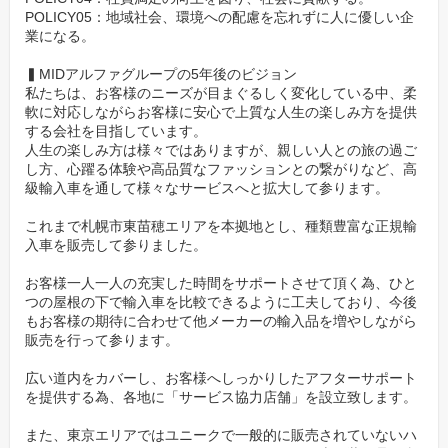
POLICY05：地域社会、環境への配慮を忘れずに人に優しい企
業になる。
▍MIDアルファグループの5年後のビジョン
私たちは、お客様のニーズが目まぐるしく変化している中、柔
軟に対応しながらお客様に安心で上質な人生の楽しみ方を提供
する会社を目指しています。
人生の楽しみ方は様々ではありますが、親しい人との旅の過ご
し方、心躍る体験や高品質なファッションとの繋がりなど、高
級輸入車を通して様々なサービスへと拡大して参ります。
これまで札幌市東苗穂エリアを本拠地とし、種類豊富な正規輸
入車を販売して参りました。
お客様一人一人の充実した時間をサポートさせて頂く為、ひと
つの屋根の下で輸入車を比較できるように工夫しており、今後
もお客様の期待に合わせて他メーカーの輸入品を増やしながら
販売を行って参ります。
広い道内をカバーし、お客様へしっかりしたアフターサポート
を提供する為、各地に「サービス協力店舗」を設立致します。
また、東京エリアではユニークで一般的に販売されていないハ