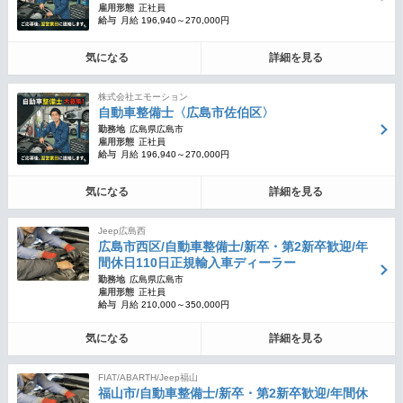
雇用形態
正社員
給与
月給 196,940～270,000円
気になる
詳細を見る
株式会社エモーション
自動車整備士〈広島市佐伯区〉
勤務地
広島県広島市
雇用形態
正社員
給与
月給 196,940～270,000円
気になる
詳細を見る
Jeep広島西
広島市西区/自動車整備士/新卒・第2新卒歓迎/年
間休日110日正規輸入車ディーラー
勤務地
広島県広島市
雇用形態
正社員
給与
月給 210,000～350,000円
気になる
詳細を見る
FIAT/ABARTH/Jeep福山
福山市/自動車整備士/新卒・第2新卒歓迎/年間休