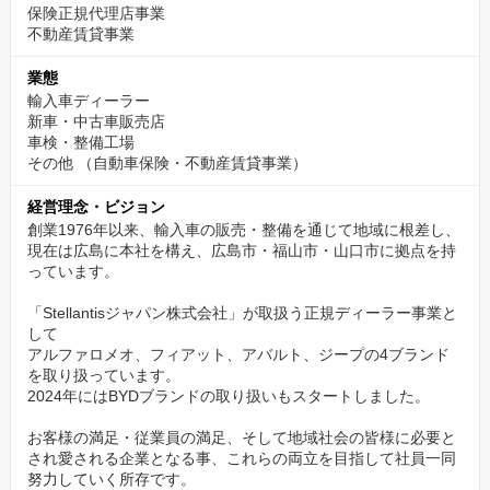
保険正規代理店事業
不動産賃貸事業
業態
輸入車ディーラー
新車・中古車販売店
車検・整備工場
その他
（自動車保険・不動産賃貸事業）
経営理念・ビジョン
創業1976年以来、輸入車の販売・整備を通じて地域に根差し、
現在は広島に本社を構え、広島市・福山市・山口市に拠点を持
っています。
「Stellantisジャパン株式会社」が取扱う正規ディーラー事業と
して
アルファロメオ、フィアット、アバルト、ジープの4ブランド
を取り扱っています。
2024年にはBYDブランドの取り扱いもスタートしました。
お客様の満足・従業員の満足、そして地域社会の皆様に必要と
され愛される企業となる事、これらの両立を目指して社員一同
努力していく所存です。