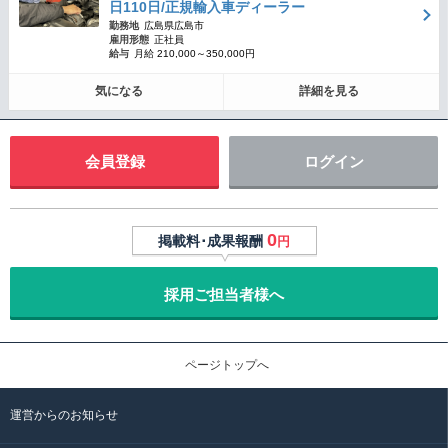
日110日/正規輸入車ディーラー
勤務地
広島県広島市
雇用形態
正社員
給与
月給 210,000～350,000円
気になる
詳細を見る
会員登録
ログイン
0
掲載料･成果報酬
円
採用ご担当者様へ
ページトップへ
運営からのお知らせ