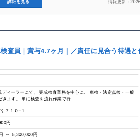
詳細を見る
情報更新：2026
検査員｜賞与4.7ヶ月｜／責任に見合う待遇
a正規ディーラーにて、 完成検査業務を中心に、 車検・法定点検・一般
きます。 単に検査を流れ作業で行...
布引７１０−１
000円
円 ～ 5,300,000円