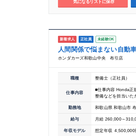
気になるリストに保存
新着求人
正社員
未経験OK
人間関係で悩まない自動車
ホンダカーズ和歌山中央 布引店
職種
整備士（正社員）
■仕事内容 Hond
仕事内容
整備などを担当いただ
勤務地
和歌山県 和歌山市 
給与
月給 260,000～310,
年収モデル
想定年収 4,500,000