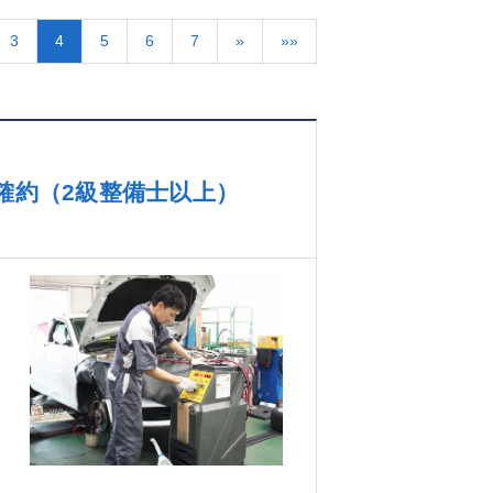
3
4
5
6
7
»
»»
確約（2級整備士以上）