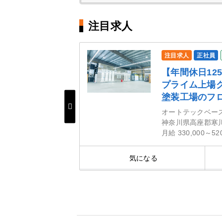
注目求人
注目求人
正社員
て長期的に勤務
【年間休日12
給、退職金など
プライム上場
塗装工場のフ
オートテックベー
神奈川県高座郡寒
月給 330,000～52
細を見る
気になる