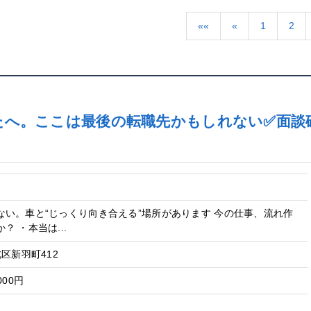
««
«
1
2
たへ。ここは最後の転職先かもしれない✅面談
ない。車と“じっくり向き合える”場所があります 今の仕事、流れ作
 ・本当は...
区新羽町412
000円