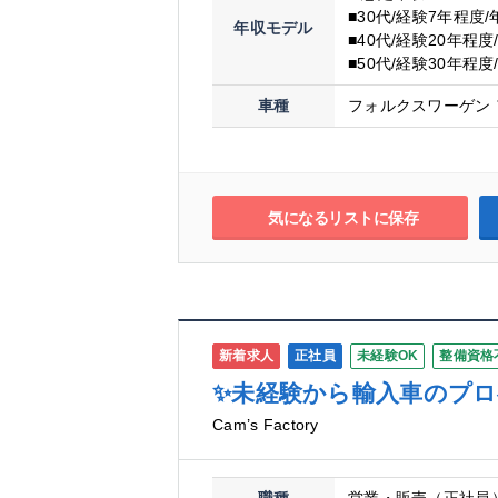
■30代/経験7年程度/
年収モデル
■40代/経験20年程度
■50代/経験30年程度
車種
フォルクスワーゲン 
気になるリストに保存
新着求人
正社員
未経験OK
整備資格
✨未経験から輸入車のプ
Cam’s Factory