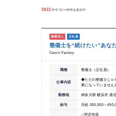
5922
件中 31〜40件を表示中
新着求人
正社員
整備士を“続けたい”あな
Cam’s Factory
職種
整備士（正社員）
◆ただの整備士じゃ
仕事内容
業になっていませんか？
勤務地
神奈川県 横浜市 港北
給与
月給 300,000～450,
✅想定年収