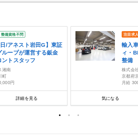
整備資格不問
注目求
5日/アネスト岩田G】東証
輸入
グループが運営する鈑金
ィ・
ロントスタッフ
整備
ス湘南
株式会社
川町
京都府
0,000円
月給 30
詳細を見る
気になる