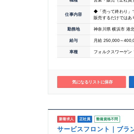
職種
営業・販売（正社員
◆「売って終わり」
仕事内容
販売するだけではあり
勤務地
神奈川県 横浜市 港北
給与
月給 250,000～400,
車種
フォルクスワーゲン 
気になるリストに保存
新着求人
正社員
整備資格不問
サービスフロント｜ブラ