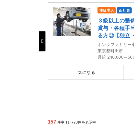
注目求人
正社員
て長期的に勤務
３級以上の整
給、退職金など
賞与・各種手
る方◎【独立
ホンダファミリー
東京都町田市
月給 240,000～50
細を見る
気になる
157
件中 11〜20件を表示中