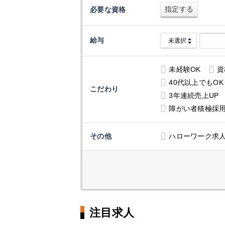
指定する
必要な資格
給与
未経験OK
資
40代以上でもOK
こだわり
3年連続売上UP
障がい者積極採
その他
ハローワーク求
注目求人