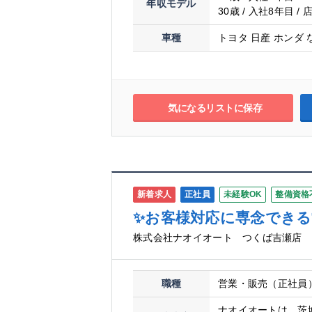
年収モデル
30歳 / 入社8年目 /
車種
トヨタ 日産 ホンダ 
気になるリストに保存
新着求人
正社員
未経験OK
整備資格
✨お客様対応に専念でき
株式会社ナオイオート つくば吉瀬店
職種
営業・販売（正社員
ナオイオートは、茨