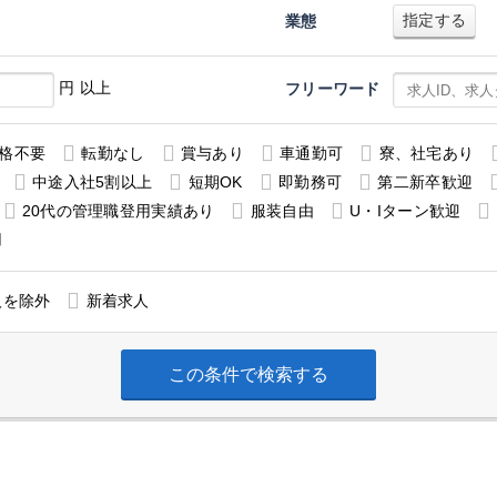
指定する
業態
円 以上
フリーワード
格不要
転勤なし
賞与あり
車通勤可
寮、社宅あり
中途入社5割以上
短期OK
即勤務可
第二新卒歓迎
20代の管理職登用実績あり
服装自由
U・Iターン歓迎
用
人を除外
新着求人