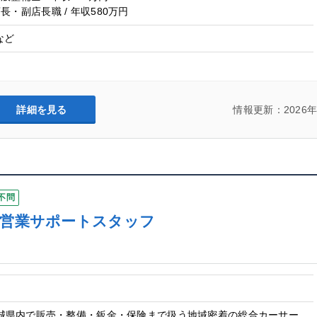
 店長・副店長職 / 年収580万円
など
詳細を見る
情報更新：2026年
不問
る営業サポートスタッフ
）
城県内で販売・整備・鈑金・保険まで扱う地域密着の総合カーサー