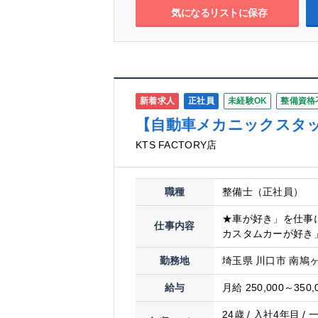
気になるリストに保存
新着求人
正社員
未経験OK
整備資格
【自動車メカニックスタ
KTS FACTORY店
職種
整備士（正社員）
★車が好き」を仕事
仕事内容
カスタムカーが好き」
勤務地
埼玉県 川口市 南鳩ヶ谷
給与
月給 250,000～350,
24歳 / 入社4年目 /