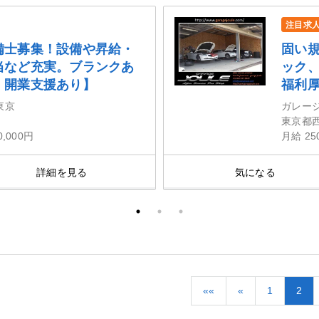
注目求
備士募集！設備や昇給・
固い
当など充実。ブランクあ
ック
・開業支援あり】
福利
東京
ガレー
東京都
0,000円
月給 25
詳細を見る
気になる
««
«
1
2