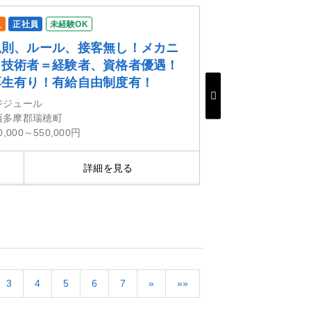
人
正社員
未経験OK
規則、ルール、接客無し！メカニ
、技術者＝経験者、資格者優遇！
厚生有り！有給自由制度有！
ジジュール
西多摩郡瑞穂町
0,000～550,000円
詳細を見る
気にな
3
4
5
6
7
»
»»