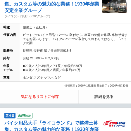
集。カスタム等の魅力的な業務！1930年創業
安定企業グループ
ライコランド長野（KMCグループ）
職種
整備士（正社員）
仕事内容
ピットでのバイク用品･パーツの取付から､車両の整備や修理､車検整備ま
でをお願いします。 バイクのパーツの取付して終わりではなく、「バイ
クの調...
勤務地
長野県 長野市 篠ノ井御幣川918-5
給与
月給 213,000～432,000円
年収
■29歳／入社3年目／PIT長／年収約378万
モデル
■37歳／入社3年目／店長／年収約380万
車種
ホンダ スズキ ヤマハ など
情報更新：2026年1月21日 募集終了：2026年9月30日
気になるリストに保存
詳細を見る
正社員
未経験OK
バイク用品大手『ライコランド』で整備士募
集。カスタム等の魅力的な業務！1930年創業