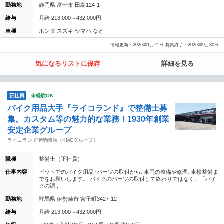
勤務地
静岡県 富士市 田島124-1
給与
月給 213,000～432,000円
車種
ホンダ スズキ ヤマハ など
情報更新：2026年1月21日 募集終了：2026年9月30日
気になるリストに保存
詳細を見る
正社員
未経験OK
バイク用品大手『ライコランド』で整備士募
集。カスタム等の魅力的な業務！1930年創業
安定企業グループ
ライコランド伊勢崎店（KMCグループ）
職種
整備士（正社員）
仕事内容
ピットでのバイク用品･パーツの取付から､車両の整備や修理､車検整備ま
でをお願いします。 バイクのパーツの取付して終わりではなく、「バイ
クの調...
勤務地
群馬県 伊勢崎市 宮子町3427-12
給与
月給 213,000～432,000円