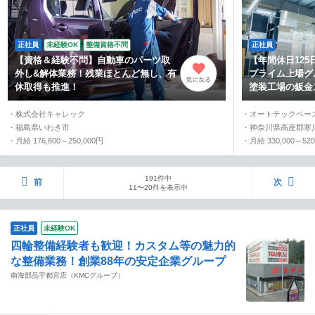
正社員
未経験OK
整備資格不問
正社員
【資格＆経験不問】自動車のパーツ取
【年間休日125
外し&解体業務！残業ほとんど無し、有
プライム上場グ
休取得も推進！
塗装工場の鈑金
・株式会社キャレック
・オートテックベー
・福島県いわき市
・神奈川県高座郡寒
・月給 176,800～250,000円
・月給 330,000～520
191件中
前
次
11〜20件を表示中
正社員
未経験OK
四輪整備経験者も歓迎！カスタム等の魅力的
な整備業務！創業88年の安定企業グループ
南海部品宇都宮店（KMCグループ）