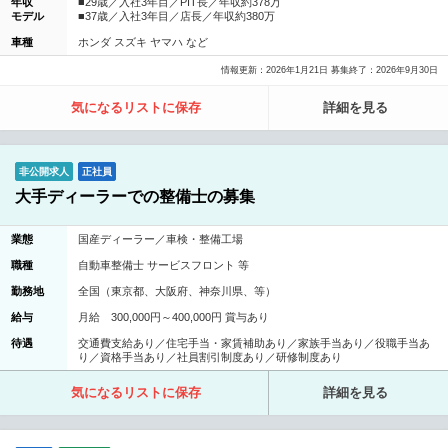
年収
■29歳／入社3年目／PIT長／年収約378万
モデル
■37歳／入社3年目／店長／年収約380万
車種
ホンダ スズキ ヤマハ など
情報更新：2026年1月21日 募集終了：2026年9月30日
気になるリストに保存
詳細を見る
非公開求人
正社員
大手ディーラーでの整備士の募集
業態
国産ディーラー／車検・整備工場
職種
自動車整備士 サービスフロント 等
勤務地
全国（東京都、大阪府、神奈川県、等）
給与
月給 300,000円～400,000円 賞与あり
待遇
交通費支給あり／住宅手当・家賃補助あり／家族手当あり／役職手当あ
り／資格手当あり／社員割引制度あり／研修制度あり
気になるリストに保存
詳細を見る