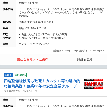
職種
整備士（正社員）
仕事内容
ピットでのバイク用品･パーツの取付から､車両の整備や修理､車検整備ま
でをお願いします。 バイクのパーツの取付して終わりではなく、「バイ
クの調...
勤務地
栃木県 宇都宮市 駒生町799-1
給与
月給 213,000～432,000円
年収
■29歳／入社3年目／PIT長／年収約378万
モデル
■37歳／入社3年目／店長／年収約380万
車種
ホンダ スズキ ヤマハ など
情報更新：2026年1月21日 募集終了：2026年9月30日
気になるリストに保存
詳細を見る
正社員
未経験OK
四輪整備経験者も歓迎！カスタム等の魅力的
な整備業務！創業88年の安定企業グループ
南海部品熊谷店（KMCグループ）
職種
整備士（正社員）
仕事内容
ピットでのバイク用品･パーツの取付から､車両の整備や修理､車検整備ま