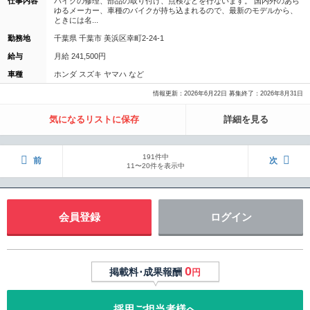
仕事内容
バイクの修理、部品の取り付け、点検などを行ないます。 国内外のあら
ゆるメーカー、車種のバイクが持ち込まれるので、最新のモデルから、
ときには名...
勤務地
千葉県 千葉市 美浜区幸町2-24-1
給与
月給 241,500円
車種
ホンダ スズキ ヤマハ など
情報更新：2026年6月22日 募集終了：2026年8月31日
気になるリストに保存
詳細を見る
191件中
前
次
11〜20件を表示中
会員登録
ログイン
0
掲載料･成果報酬
円
採用ご担当者様へ