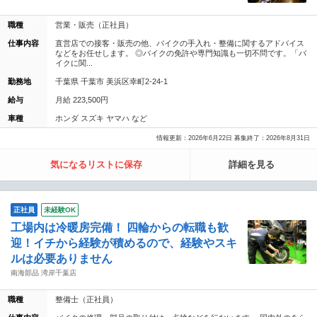
職種
営業・販売（正社員）
仕事内容
直営店での接客・販売の他、バイクの手入れ・整備に関するアドバイス
などをお任せします。 ◎バイクの免許や専門知識も一切不問です。「バ
イクに関...
勤務地
千葉県 千葉市 美浜区幸町2-24-1
給与
月給 223,500円
車種
ホンダ スズキ ヤマハ など
情報更新：2026年6月22日 募集終了：2026年8月31日
気になるリストに保存
詳細を見る
正社員
未経験OK
工場内は冷暖房完備！ 四輪からの転職も歓
迎！イチから経験が積めるので、経験やスキ
ルは必要ありません
南海部品 湾岸千葉店
職種
整備士（正社員）