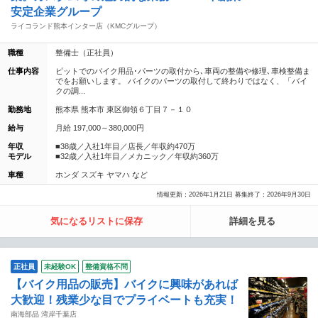
安定企業グループ
ライコランド熊本インター店（KMCグループ）
職種
整備士（正社員）
仕事内容
ピットでのバイク用品･パーツの取付から､車両の整備や修理､車検整備ま
でをお願いします。 バイクのパーツの取付して終わりではなく、「バイ
クの調...
勤務地
熊本県 熊本市 東区御領６丁目７－１０
給与
月給 197,000～380,000円
年収
■38歳／入社1年目／店長／年収約470万
モデル
■32歳／入社1年目／メカニック／年収約360万
車種
ホンダ スズキ ヤマハ など
情報更新：2026年1月21日 募集終了：2026年9月30日
気になるリストに保存
詳細を見る
正社員
未経験OK
整備資格不問
【バイク用品の販売】バイクに興味があれば
大歓迎！残業少な目でプライベートも充実！
南海部品 湾岸千葉店