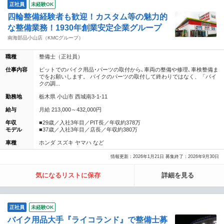
正社員
未経験OK
四輪整備経験者も歓迎！カスタム等の魅力的
な整備業務！1930年創業安定企業グループ
南海部品小山店（KMCグループ）
職種
整備士（正社員）
仕事内容
ピットでのバイク用品･パーツの取付から､車両の整備や修理､車検整備ま
でをお願いします。 バイクのパーツの取付して終わりではなく、「バイ
クの調...
勤務地
栃木県 小山市 西城南3-1-11
給与
月給 213,000～432,000円
年収
■29歳／入社3年目／PIT長／年収約378万
モデル
■37歳／入社3年目／店長／年収約380万
車種
ホンダ スズキ ヤマハ など
情報更新：2026年1月21日 募集終了：2026年9月30日
気になるリストに保存
詳細を見る
正社員
未経験OK
バイク用品大手『ライコランド』で整備士募