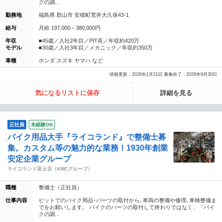
クの調...
勤務地
福島県 郡山市 安積町荒井大久保43-1
給与
月給 197,000～380,000円
年収
■45歳／入社2年目／PIT長／年収約420万
モデル
■30歳／入社3年目／メカニック／年収約350万
車種
ホンダ スズキ ヤマハ など
情報更新：2026年1月21日 募集終了：2026年9月30日
気になるリストに保存
詳細を見る
正社員
未経験OK
バイク用品大手『ライコランド』で整備士募
集。カスタム等の魅力的な業務！1930年創業
安定企業グループ
ライコランド富士店（KMCグループ）
職種
整備士（正社員）
仕事内容
ピットでのバイク用品･パーツの取付から､車両の整備や修理､車検整備ま
でをお願いします。 バイクのパーツの取付して終わりではなく、「バイ
クの調...