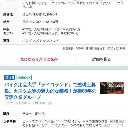
でをお願いします。 バイクのパーツの取付して終わりではなく、「バイ
クの調...
勤務地
埼玉県 熊谷市 広瀬496-1
給与
月給 217,000～432,000円
年収
■29歳／入社3年目／PIT長／年収約378万
モデル
■37歳／入社3年目／店長／年収約380万
車種
ホンダ スズキ ヤマハ など
情報更新：2026年1月21日 募集終了：2026年9月30日
気になるリストに保存
詳細を見る
正社員
未経験OK
バイク用品大手『ライコランド』で整備士募
集。カスタム等の魅力的な業務！創業88年の
安定企業グループ
ライコランド郡山店（KMCグループ）
職種
整備士（正社員）
仕事内容
ピットでのバイク用品･パーツの取付から､車両の整備や修理､車検整備ま
でをお願いします。 バイクのパーツの取付して終わりではなく、「バイ