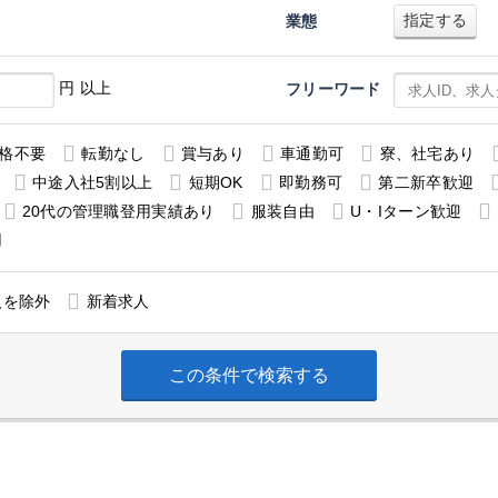
指定する
業態
円 以上
フリーワード
格不要
転勤なし
賞与あり
車通勤可
寮、社宅あり
中途入社5割以上
短期OK
即勤務可
第二新卒歓迎
20代の管理職登用実績あり
服装自由
U・Iターン歓迎
用
人を除外
新着求人