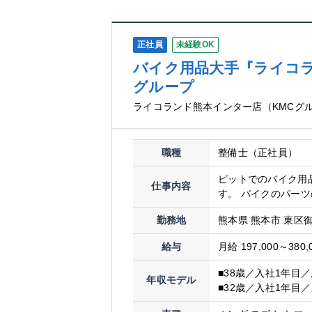
正社員
未経験OK
バイク用品大手『ライコラ
グループ
ライコランド熊本インター店（KMCグ
職種
整備士（正社員）
ピットでのバイク用
仕事内容
す。 バイクのパーツ
勤務地
熊本県 熊本市 東区
給与
月給 197,000～380,
■38歳／入社1年目
年収モデル
■32歳／入社1年目