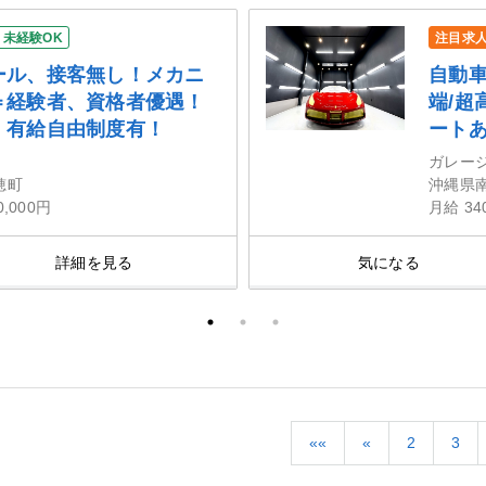
未経験OK
注目求
ール、接客無し！メカニ
自動
＝経験者、資格者優遇！
端/超
！有給自由制度有！
ート
ガレー
穂町
沖縄県
0,000円
月給 34
詳細を見る
気になる
««
«
2
3