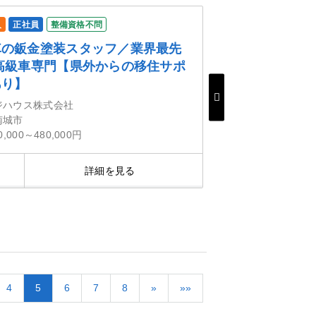
人
正社員
整備資格不問
車の鈑金塗装スタッフ／業界最先
高級車専門【県外からの移住サポ
あり】
ジハウス株式会社
南城市
0,000～480,000円
詳細を見る
気にな
4
5
6
7
8
»
»»