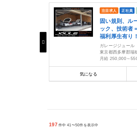
注目求人
正社員
こそ、良いサー
固い規則、ル
4.8ヶ月、みな
ック、技術者
待遇
福利厚生有り
ガレージジュール
東京都西多摩郡瑞
月給 250,000～55
細を見る
気になる
197
件中 41〜50件を表示中