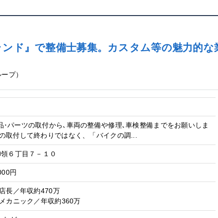
ンド』で整備士募集。カスタム等の魅力的な業
ループ）
品･パーツの取付から､車両の整備や修理､車検整備までをお願いしま
の取付して終わりではなく、「バイクの調...
御領６丁目７－１０
000円
／店長／年収約470万
／メカニック／年収約360万