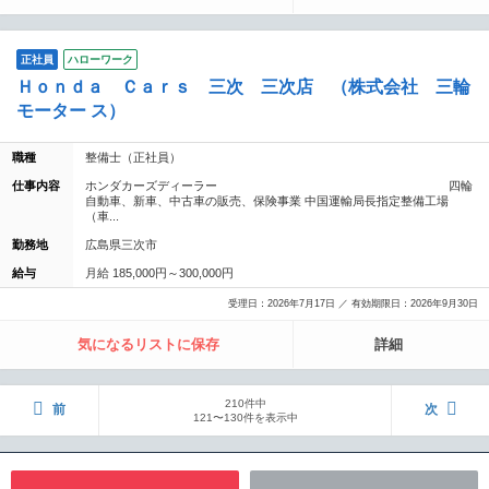
正社員
ハローワーク
Ｈｏｎｄａ Ｃａｒｓ 三次 三次店 （株式会社 三輪
モーター ス）
職種
整備士（正社員）
仕事内容
ホンダカーズディーラー 四輪
自動車、新車、中古車の販売、保険事業 中国運輸局長指定整備工場
（車...
勤務地
広島県三次市
給与
月給 185,000円～300,000円
受理日：2026年7月17日 ／ 有効期限日：2026年9月30日
気になるリストに保存
詳細
210件中
前
次
121〜130件を表示中