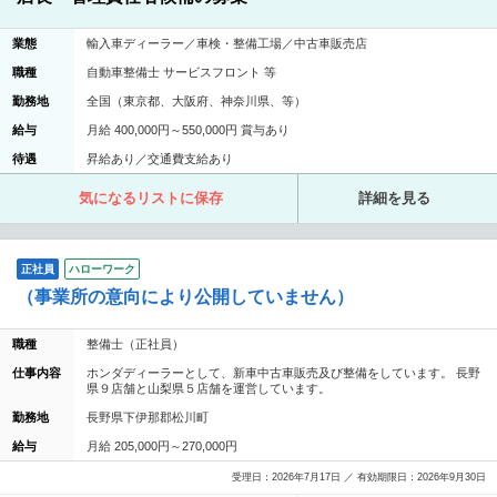
業態
輸入車ディーラー／車検・整備工場／中古車販売店
職種
自動車整備士 サービスフロント 等
勤務地
全国（東京都、大阪府、神奈川県、等）
給与
月給 400,000円～550,000円 賞与あり
待遇
昇給あり／交通費支給あり
気になるリストに保存
詳細を見る
正社員
ハローワーク
（事業所の意向により公開していません）
職種
整備士（正社員）
仕事内容
ホンダディーラーとして、新車中古車販売及び整備をしています。 長野
県９店舗と山梨県５店舗を運営しています。
勤務地
長野県下伊那郡松川町
給与
月給 205,000円～270,000円
受理日：2026年7月17日 ／ 有効期限日：2026年9月30日