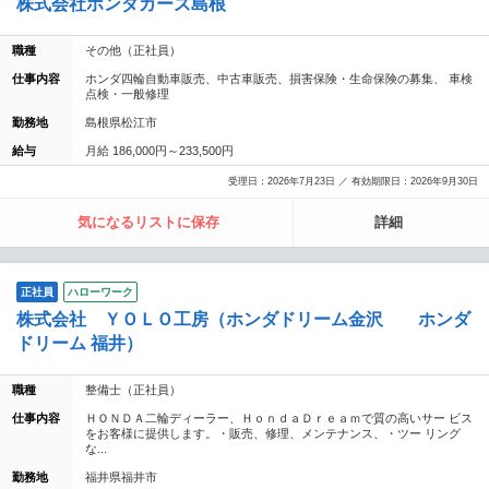
株式会社ホンダカーズ島根
職種
その他（正社員）
仕事内容
ホンダ四輪自動車販売、中古車販売、損害保険・生命保険の募集、 車検
点検・一般修理
勤務地
島根県松江市
給与
月給 186,000円～233,500円
受理日：2026年7月23日 ／ 有効期限日：2026年9月30日
気になるリストに保存
詳細
正社員
ハローワーク
株式会社 ＹＯＬＯ工房（ホンダドリーム金沢 ホンダ
ドリーム 福井）
職種
整備士（正社員）
仕事内容
ＨＯＮＤＡ二輪ディーラー、ＨｏｎｄａＤｒｅａｍで質の高いサー ビス
をお客様に提供します。・販売、修理、メンテナンス、・ツー リング
な...
勤務地
福井県福井市