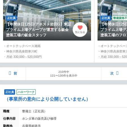
正社員
正社員
整備資格
【年間休日125日/アネスト岩田G】東証
【年間休日125
プライム上場グループが運営する鈑金
プライム上場グ
塗装工場の鈑金スタッフ
塗装工場のフロ
・オートテックベース湘南
・オートテックベー
・神奈川県高座郡寒川町
・神奈川県高座郡寒
・月給 330,000～520,000円
・月給 330,000～520
210件中
前
次
121〜130件を表示中
正社員
ハローワーク
（事業所の意向により公開していません）
職種
整備士（正社員）
仕事内容
ホンダ車の販売及び修理
勤務地
兵庫県姫路市