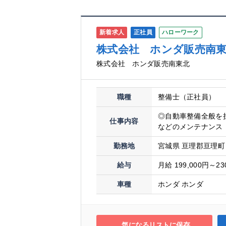
新着求人
正社員
ハローワーク
株式会社 ホンダ販売南
株式会社 ホンダ販売南東北
職種
整備士（正社員）
◎自動車整備全般を
仕事内容
などのメンテナンス 
勤務地
宮城県 亘理郡亘理町
給与
月給 199,000円～23
車種
ホンダ ホンダ
気になるリストに保存