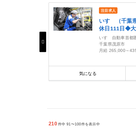
注目求人
ネスト岩田G】東証
いすゞ（千葉県
が運営する鈑金
休日111日◆
フ
いすゞ自動車首都
千葉県茂原市
月給 265,000～43
細を見る
気になる
210
件中 91〜100件を表示中