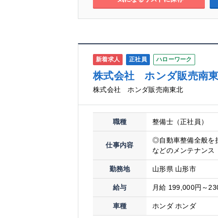
新着求人
正社員
ハローワーク
株式会社 ホンダ販売南
株式会社 ホンダ販売南東北
職種
整備士（正社員）
◎自動車整備全般を
仕事内容
などのメンテナンス 
勤務地
山形県 山形市
給与
月給 199,000円～23
車種
ホンダ ホンダ