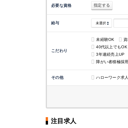
指定する
必要な資格
給与
未経験OK
資
40代以上でもOK
こだわり
3年連続売上UP
障がい者積極採
その他
ハローワーク求
注目求人