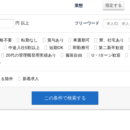
指定する
業態
円 以上
フリーワード
格不要
転勤なし
賞与あり
車通勤可
寮、社宅あり
中途入社5割以上
短期OK
即勤務可
第二新卒歓迎
20代の管理職登用実績あり
服装自由
U・Iターン歓迎
用
人を除外
新着求人