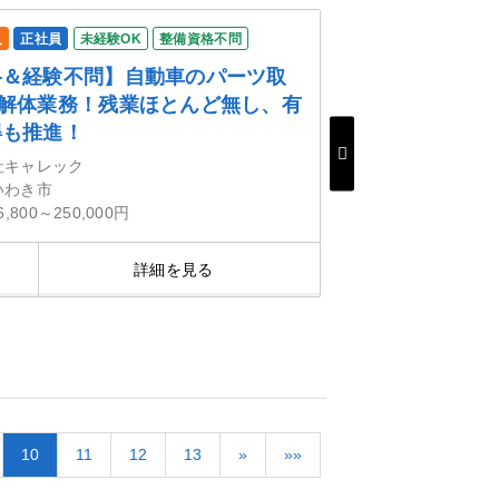
人
正社員
未経験OK
整備資格不問
格＆経験不問】自動車のパーツ取
&解体業務！残業ほとんど無し、有
得も推進！
社キャレック
いわき市
6,800～250,000円
詳細を見る
気にな
10
11
12
13
»
»»