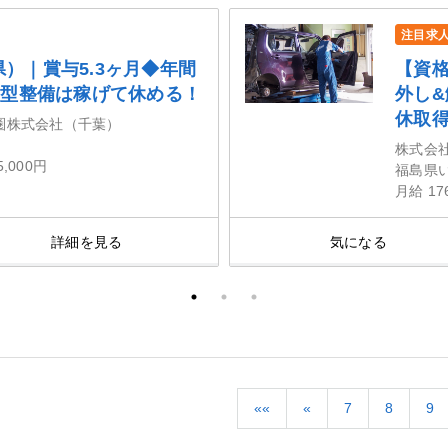
注目求
）｜賞与5.3ヶ月◆年間
【資
大型整備は稼げて休める！
外し
休取
圏株式会社（千葉）
株式会
5,000円
福島県
月給 17
詳細を見る
気になる
««
«
7
8
9