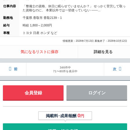
仕事内容
「整備士の資格、休日に眠らせていませんか？」 せっかく苦労して取っ
た資格なのに、 本業以外では一切使っていない ——...
勤務地
千葉県 香取市 香取2139－1
給与
時給 1,800～2,000円
車種
トヨタ 日産 ホンダ など
情報更新：2026年7月13日 募集終了：2026年10月12日
気になるリストに保存
詳細を見る
346件中
前
次
71〜80件を表示中
会員登録
ログイン
0
掲載料･成果報酬
円