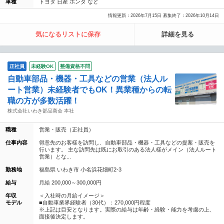
車種
トヨタ 日産 ホンダ など
情報更新：2026年7月15日 募集終了：2026年10月14日
気になるリストに保存
詳細を見る
正社員
未経験OK
整備資格不問
自動車部品・機器・工具などの営業（法人ル
ート営業）未経験者でもOK！異業種からの転
職の方が多数活躍！
株式会社いわき部品商会 本社
職種
営業・販売（正社員）
仕事内容
得意先のお客様を訪問し、自動車部品・機器・工具などの提案・販売を
行います。 主な訪問先は既にお取引のある法人様がメイン（法人ルート
営業）とな...
勤務地
福島県 いわき市 小名浜花畑町2-3
給与
月給 200,000～300,000円
年収
＜入社時の月給イメージ＞
モデル
■自動車業界経験者（30代）：270,000円程度
※上記は目安となります。実際の給与は年齢・経験・能力を考慮の上、
面接後決定します。