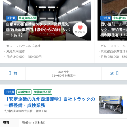
正社員
整備資格不問
正社員
未経験OK
自動車の鈑金塗装スタッフ／業界最先
固い規則、ルー
端/超高級車専門【県外からの移住サポ
ック、技術者＝
ートあり】
福利厚生有り！
・ガレージハウス株式会社
・ガレージジュール
・沖縄県南城市
・東京都西多摩郡瑞
・月給 340,000～480,000円
・月給 250,000～550
346件中
前
次
71〜80件を表示中
正社員
未経験OK
整備資格不問
【安定企業の九州西濃運輸】自社トラックの
一般整備・点検業務
九州西濃運輸株式会社 唐津工場
職種
整備士（正社員）