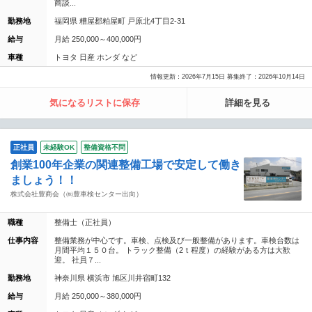
商談...
勤務地
福岡県 糟屋郡粕屋町 戸原北4丁目2-31
給与
月給 250,000～400,000円
車種
トヨタ 日産 ホンダ など
情報更新：2026年7月15日 募集終了：2026年10月14日
気になるリストに保存
詳細を見る
正社員
未経験OK
整備資格不問
創業100年企業の関連整備工場で安定して働き
ましょう！！
株式会社豊商会（㈱豊車検センター出向）
職種
整備士（正社員）
仕事内容
整備業務が中心です。車検、点検及び一般整備があります。車検台数は
月間平均１５０台。 トラック整備（2ｔ程度）の経験がある方は大歓
迎。 社員７...
勤務地
神奈川県 横浜市 旭区川井宿町132
給与
月給 250,000～380,000円