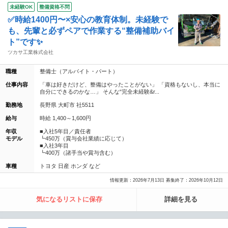
未経験OK
整備資格不問
✅時給1400円〜×安心の教育体制。未経験で
も、先輩と必ずペアで作業する“整備補助バイ
ト”です✨
ツカサ工業株式会社
職種
整備士（アルバイト・パート）
仕事内容
「車は好きだけど、整備はやったことがない」 「資格もないし、本当に
自分にできるのかな…」 そんな“完全未経験&r...
勤務地
長野県 大町市 社5511
給与
時給 1,400～1,600円
年収
■入社5年目／責任者
モデル
┗450万（賞与会社業績に応じて）
■入社3年目
┗400万（諸手当や賞与含む）
車種
トヨタ 日産 ホンダ など
情報更新：2026年7月13日 募集終了：2026年10月12日
気になるリストに保存
詳細を見る