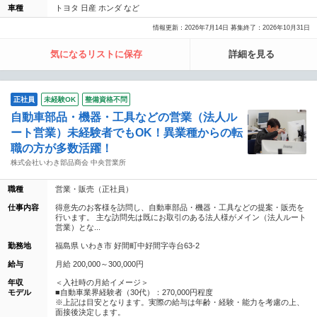
車種
トヨタ 日産 ホンダ など
情報更新：2026年7月14日 募集終了：2026年10月31日
気になるリストに保存
詳細を見る
正社員
未経験OK
整備資格不問
自動車部品・機器・工具などの営業（法人ル
ート営業）未経験者でもOK！異業種からの転
職の方が多数活躍！
株式会社いわき部品商会 中央営業所
職種
営業・販売（正社員）
仕事内容
得意先のお客様を訪問し、自動車部品・機器・工具などの提案・販売を
行います。 主な訪問先は既にお取引のある法人様がメイン（法人ルート
営業）とな...
勤務地
福島県 いわき市 好間町中好間字寺台63-2
給与
月給 200,000～300,000円
年収
＜入社時の月給イメージ＞
モデル
■自動車業界経験者（30代）：270,000円程度
※上記は目安となります。実際の給与は年齢・経験・能力を考慮の上、
面接後決定します。