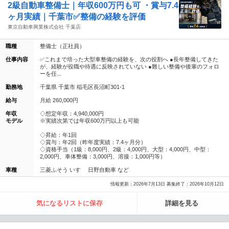
2級自動車整備士｜年収600万円も可 ・賞与7.4
ヶ月実績｜千葉市✅整備の経験を評価
東京自動車興業株式会社 千葉店
職種
整備士（正社員）
仕事内容
✅これまで培った大型車整備の経験を、次の役割へ ●長年整備してきた
が、経験が役職や待遇に反映されていない ●難しい整備や後輩のフォロ
ーを任...
勤務地
千葉県 千葉市 稲毛区長沼町301-1
給与
月給 260,000円
年収
◇想定年収：4,940,000円
モデル
※実績次第では年収600万円以上も可能
◇昇給：年1回
◇賞与：年2回（昨年度実績：7.4ヶ月分）
◇資格手当（1級：8,000円、2級：4,000円、大型：4,000円、中型：
2,000円、車体整備：3,000円、溶接：1,000円等）
車種
三菱ふそう いすゞ 日野自動車 など
情報更新：2026年7月13日 募集終了：2026年10月12日
気になるリストに保存
詳細を見る