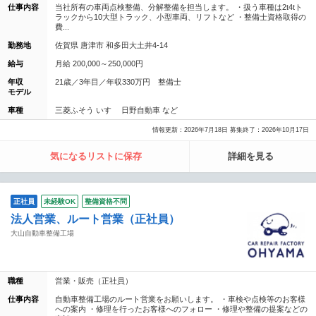
仕事内容
当社所有の車両点検整備、分解整備を担当します。 ・扱う車種は2t4tト
ラックから10大型トラック、小型車両、リフトなど ・整備士資格取得の
費...
勤務地
佐賀県 唐津市 和多田大土井4-14
給与
月給 200,000～250,000円
年収
21歳／3年目／年収330万円 整備士
モデル
車種
三菱ふそう いすゞ 日野自動車 など
情報更新：2026年7月18日 募集終了：2026年10月17日
気になるリストに保存
詳細を見る
正社員
未経験OK
整備資格不問
法人営業、ルート営業（正社員）
大山自動車整備工場
職種
営業・販売（正社員）
仕事内容
自動車整備工場のルート営業をお願いします。 ・車検や点検等のお客様
への案内 ・修理を行ったお客様へのフォロー ・修理や整備の提案などの