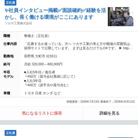
正社員
✨社員インタビュー掲載✅面談確約✅経験を活
かし、長く働ける環境がここにあります
ツカサ工業株式会社
職種
整備士（正社員）
仕事内容
「応募するか迷っている」方へ ツカサ工業の考え方や職場の雰囲気は、
採用サイトで公開しています。 まずは見るだけでもOKです。 ▶ http...
勤務地
長野県 大町市 社5511
給与
月給 320,000～400,000円
年収
■入社5年目／責任者
モデル
┗450万（賞与会社業績に応じて）
■入社3年目
┗400万（諸手当や賞与含む）
車種
トヨタ 日産 ホンダ など
情報更新：2026年7月13日 募集終了：2026年10月12日
気になるリストに保存
詳細を見る
正社員