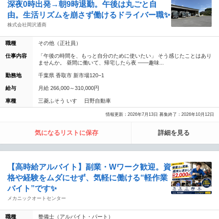
深夜0時出発→朝9時退勤。午後は丸ごと自
由。生活リズムを崩さず働けるドライバー職✨
株式会社岡沢通商
職種
その他（正社員）
仕事内容
「午後の時間を、もっと自分のために使いたい」 そう感じたことはあり
ませんか。 昼間に働いて、帰宅したら夜 ——趣味...
勤務地
千葉県 香取市 新市場120−1
給与
月給 266,000～310,000円
車種
三菱ふそう いすゞ 日野自動車
情報更新：2026年7月13日 募集終了：2026年10月12日
気になるリストに保存
詳細を見る
【高時給アルバイト】副業・Wワーク歓迎。資
格や経験をムダにせず、気軽に働ける“軽作業
バイト”です✨
メカニックオートセンター
職種
整備士（アルバイト・パート）