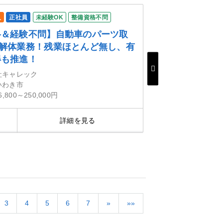
人
正社員
未経験OK
整備資格不問
格＆経験不問】自動車のパーツ取
&解体業務！残業ほとんど無し、有
得も推進！
社キャレック
いわき市
6,800～250,000円
詳細を見る
気にな
3
4
5
6
7
»
»»