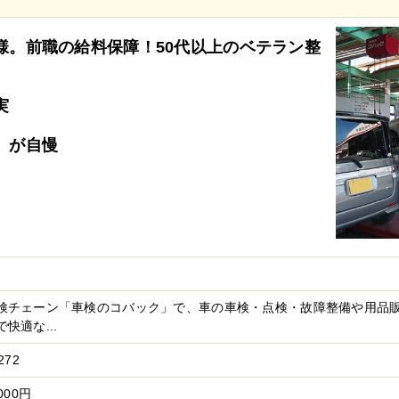
様。前職の給料保障！50代以上のベテラン整
実
）が自慢
検チェーン「車検のコバック」で、車の車検・点検・故障整備や用品
快適な...
72
000円