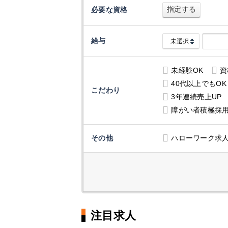
指定する
必要な資格
給与
未経験OK
資
40代以上でもOK
こだわり
3年連続売上UP
障がい者積極採
その他
ハローワーク求
注目求人