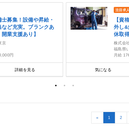
注目求
備士募集！設備や昇給・
【資
当など充実。ブランクあ
外し
・開業支援あり】
休取
東京
株式会
福島県
0,000円
月給 17
詳細を見る
気になる
«
1
2