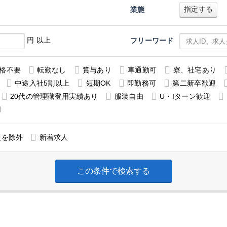
指定する
業態
円 以上
フリーワード
格不要
転勤なし
賞与あり
車通勤可
寮、社宅あり
中途入社5割以上
短期OK
即勤務可
第二新卒歓迎
20代の管理職登用実績あり
服装自由
U・Iターン歓迎
用
人を除外
新着求人