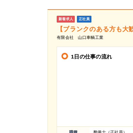
新着求人
正社員
【ブランクのある方も大
有限会社 山口車輌工業
1日の仕事の流れ
職種
整備士（正社員）