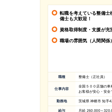
転職を考えている整備士
備士も大歓迎！
資格取得制度・支援が充
職場の雰囲気（人間関係
職種
整備士（正社員）
全国５００店舗の車
仕事内容
お客様が安心・安全で
勤務地
茨城県 神栖市 知手42
給与
月給 260,000～320,