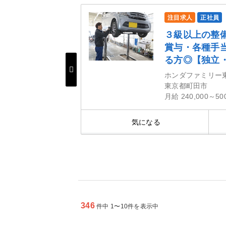
問
注目求人
正社員
ッフ／業界最先
３級以上の整
外からの移住サポ
賞与・各種手
る方◎【独立
ホンダファミリー
東京都町田市
月給 240,000～50
細を見る
気になる
346
件中 1〜10件を表示中