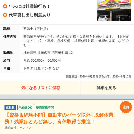
年末には社員旅行も！
代車貸し出し制度あり
職種
整備士（正社員）
仕事内容
整備業務が中心です。その他にも様々な業務をお願いします。 【具体的
には・・・】 ・車検、点検整備 ・故障修理対応 ・修理の提案 など ◇
お...
勤務地
神奈川県 海老名市 門沢橋6-18-12
給与
月給 300,000～460,000円
車種
トヨタ 日産 ホンダ など
情報更新：2026年6月23日 募集終了：2026年8月10日
気になるリストに保存
詳細を見る
正社員
未経験OK
整備資格不問
【資格＆経験不問】自動車のパーツ取外し&解体業
務！残業ほとんど無し、有休取得も推進！
株式会社キャレック