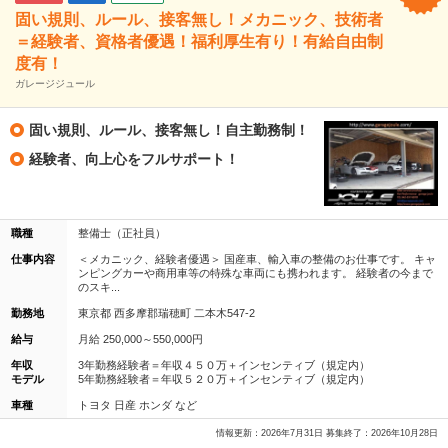
固い規則、ルール、接客無し！メカニック、技術者
＝経験者、資格者優遇！福利厚生有り！有給自由制
度有！
ガレージジュール
固い規則、ルール、接客無し！自主勤務制！
経験者、向上心をフルサポート！
職種
整備士（正社員）
仕事内容
＜メカニック、経験者優遇＞ 国産車、輸入車の整備のお仕事です。 キャ
ンピングカーや商用車等の特殊な車両にも携われます。 経験者の今まで
のスキ...
勤務地
東京都 西多摩郡瑞穂町 二本木547-2
給与
月給 250,000～550,000円
年収
3年勤務経験者＝年収４５０万＋インセンティブ（規定内）
モデル
5年勤務経験者＝年収５２０万＋インセンティブ（規定内）
車種
トヨタ 日産 ホンダ など
情報更新：2026年7月31日 募集終了：2026年10月28日