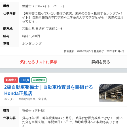
職種
整備士（アルバイト・パート）
仕事内容
【教科書に載っていない整備の真実。未来の自分へ投資するホンダのバ
イト】 自動車整備の専門学校や工学系の大学で学びながら 「実際の現場
ってどう...
勤務地
和歌山県 田辺市 宝来町２−６
給与
時給 1,200円
車種
ホンダ ホンダ
情報更新：2026年8月5日 募集終了：2026年11月4日
気になるリストに保存
詳細を見る
新着求人
正社員
未経験OK
2級自動車整備士｜自動車検査員を目指せる
Honda正規店
ホンダカーズ和歌山中央 宝来店
職種
整備士（正社員）
仕事内容
賞与は年3回、昨年度実績4.7ヶ月分。 残業代は固定残業ではなく、働い
た分を全額支給。 年間休日115日で、和歌山県外への転勤もありませ
ん。...