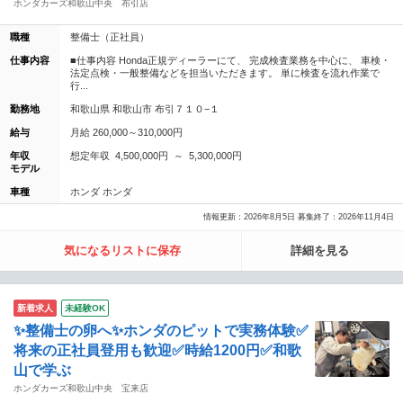
ホンダカーズ和歌山中央 布引店
職種
整備士（正社員）
仕事内容
■仕事内容 Honda正規ディーラーにて、 完成検査業務を中心に、 車検・
法定点検・一般整備などを担当いただきます。 単に検査を流れ作業で
行...
勤務地
和歌山県 和歌山市 布引７１０−１
給与
月給 260,000～310,000円
年収
想定年収 4,500,000円 ～ 5,300,000円
モデル
車種
ホンダ ホンダ
情報更新：2026年8月5日 募集終了：2026年11月4日
気になるリストに保存
詳細を見る
新着求人
未経験OK
✨整備士の卵へ✨ホンダのピットで実務体験✅
将来の正社員登用も歓迎✅時給1200円✅和歌
山で学ぶ
ホンダカーズ和歌山中央 宝来店