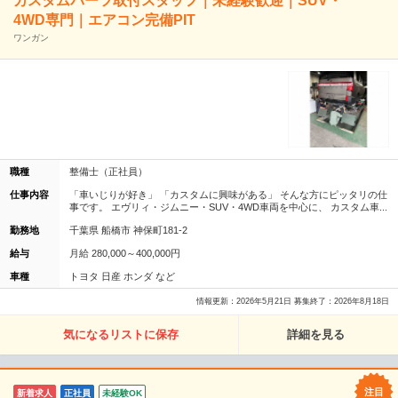
カスタムパーツ取付スタッフ｜未経験歓迎｜SUV・
4WD専門｜エアコン完備PIT
ワンガン
職種
整備士（正社員）
仕事内容
「車いじりが好き」 「カスタムに興味がある」 そんな方にピッタリの仕
事です。 エヴリィ・ジムニー・SUV・4WD車両を中心に、 カスタム車...
勤務地
千葉県 船橋市 神保町181-2
給与
月給 280,000～400,000円
車種
トヨタ 日産 ホンダ など
情報更新：2026年5月21日 募集終了：2026年8月18日
気になるリストに保存
詳細を見る
新着求人
正社員
未経験OK