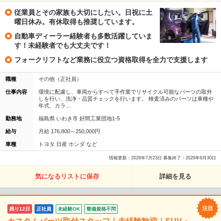
従業員とその家族も大切にしたい。日祝に土
曜日休み。有休取得も推奨しています。
自動車ディーラー経験者も多数活躍していま
す！未経験者でも大丈夫です！
フォークリフトなど業務に役立つ資格取得を全力で支援します
職種
その他（正社員）
仕事内容
環境に配慮し、車両からすべて手作業でリサイクル可能なパーツの取外
しを行い、洗浄・品質チェックを行います。 検査済みのパーツは車種や
年式、カラ...
勤務地
福島県 いわき市 好間工業団地1-5
給与
月給 176,800～250,000円
車種
トヨタ 日産 ホンダ など
情報更新：2026年7月23日 募集終了：2026年9月30日
気になるリストに保存
詳細を見る
残り12日
正社員
未経験OK
整備資格不問