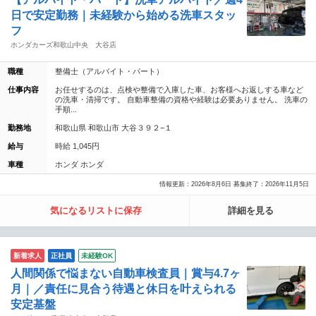
日で安定勤務｜未経験から始める洗車スタッ
フ
ホンダカーズ和歌山中央 大谷店
職種
整備士（アルバイト・パート）
仕事内容
お任せするのは、点検や整備で入庫した車、お客様へお返しする車など
の洗車・清掃です。 自動車整備の資格や経験は必要ありません。 洗車の
手順...
勤務地
和歌山県 和歌山市 大谷３９２−１
給与
時給 1,045円
車種
ホンダ ホンダ
情報更新：2026年8月6日 募集終了：2026年11月5日
気になるリストに保存
詳細を見る
新着求人
正社員
未経験OK
人間関係で悩まない自動車検査員｜賞与4.7ヶ
月｜／責任に見合う待遇と休日を叶えられる
安定基盤