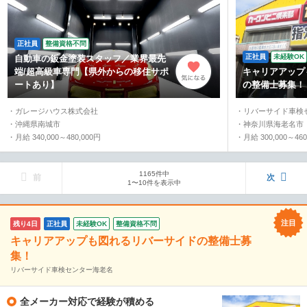
正社員
整備資格不問
正社員
未経験OK
自動車の鈑金塗装スタッフ／業界最先
端/超高級車専門【県外からの移住サポ
キャリアアップ
ートあり】
の整備士募集！
・ガレージハウス株式会社
・リバーサイド車検
・沖縄県南城市
・神奈川県海老名市
・月給 340,000～480,000円
・月給 300,000～460
1165件中
前
次
1〜10件を表示中
残り4日
正社員
未経験OK
整備資格不問
キャリアアップも図れるリバーサイドの整備士募
集！
リバーサイド車検センター海老名
全メーカー対応で経験が積める