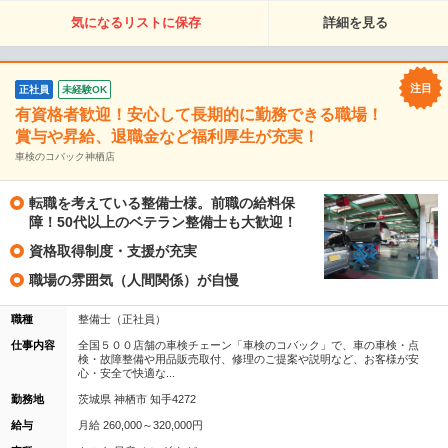
気になるリストに保存
詳細を見る
正社員
未経験OK
有資格者歓迎！安心して長期的に勤務できる職場！
賞与や昇給、退職金など福利厚生が充実！
車検のコバック神栖店
転職を考えている整備士様。前職の給料保
障！50代以上のベテラン整備士も大歓迎！
資格取得制度・支援が充実
職場の雰囲気（人間関係）が自慢
職種
整備士（正社員）
仕事内容
全国５００店舗の車検チェーン「車検のコバック」で、車の車検・点
検・故障整備や用品販売取付、修理のご提案や説明など、お客様が安
心・安全で快適な...
勤務地
茨城県 神栖市 知手4272
給与
月給 260,000～320,000円