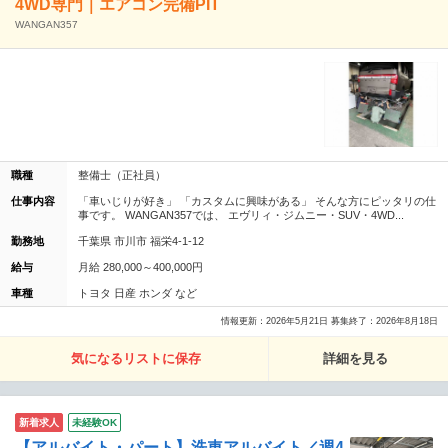
4WD専門｜エアコン完備PIT
WANGAN357
職種
整備士（正社員）
仕事内容
「車いじりが好き」 「カスタムに興味がある」 そんな方にピッタリの仕
事です。 WANGAN357では、 エヴリィ・ジムニー・SUV・4WD...
勤務地
千葉県 市川市 福栄4-1-12
給与
月給 280,000～400,000円
車種
トヨタ 日産 ホンダ など
情報更新：2026年5月21日 募集終了：2026年8月18日
気になるリストに保存
詳細を見る
新着求人
未経験OK
【アルバイト・パート】洗車アルバイト／週4