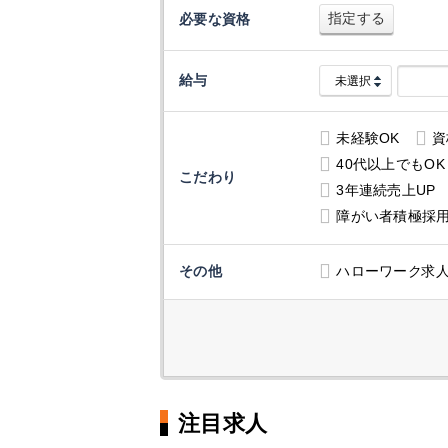
指定する
必要な資格
給与
未経験OK
資
40代以上でもOK
こだわり
3年連続売上UP
障がい者積極採
その他
ハローワーク求
注目求人