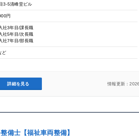
目3-5清峰堂ビル
000円
/入社3年目/課長職
/入社5年目/次長職
/入社7年目/部長職
など
詳細を見る
情報更新：2026
の整備士【福祉車両整備】