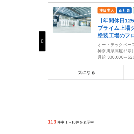
注目求人
正社員
て長期的に勤務
【年間休日12
給、退職金など
プライム上場
塗装工場のフ
オートテックベー
神奈川県高座郡寒
月給 330,000～52
細を見る
気になる
113
件中 1〜10件を表示中