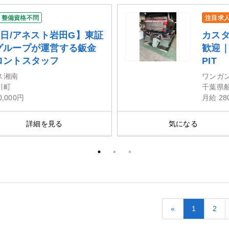
整備資格不問
注目求
5日/アネスト岩田G】東証
カス
グループが運営する鈑金
歓迎｜
ロントスタッフ
PIT
ス湘南
ワンガ
川町
千葉県
0,000円
月給 28
詳細を見る
気になる
«
1
2