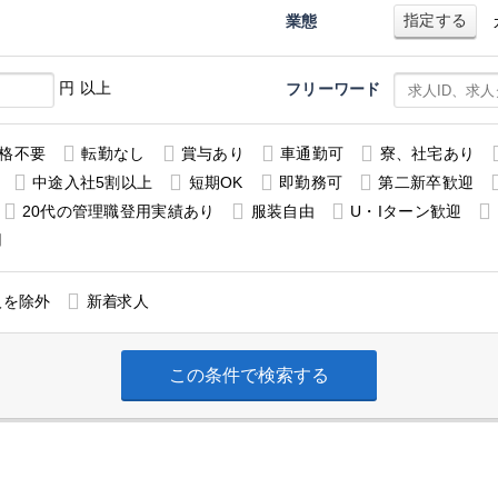
指定する
業態
円 以上
フリーワード
格不要
転勤なし
賞与あり
車通勤可
寮、社宅あり
中途入社5割以上
短期OK
即勤務可
第二新卒歓迎
20代の管理職登用実績あり
服装自由
U・Iターン歓迎
用
人を除外
新着求人