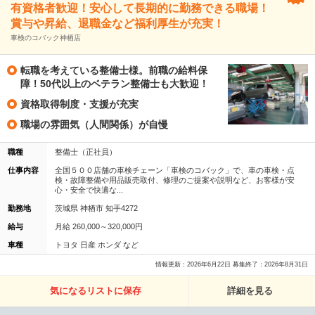
有資格者歓迎！安心して長期的に勤務できる職場！
賞与や昇給、退職金など福利厚生が充実！
車検のコバック神栖店
転職を考えている整備士様。前職の給料保
障！50代以上のベテラン整備士も大歓迎！
資格取得制度・支援が充実
職場の雰囲気（人間関係）が自慢
職種
整備士（正社員）
仕事内容
全国５００店舗の車検チェーン「車検のコバック」で、車の車検・点
検・故障整備や用品販売取付、修理のご提案や説明など、お客様が安
心・安全で快適な...
勤務地
茨城県 神栖市 知手4272
給与
月給 260,000～320,000円
車種
トヨタ 日産 ホンダ など
情報更新：2026年6月22日 募集終了：2026年8月31日
気になるリストに保存
詳細を見る