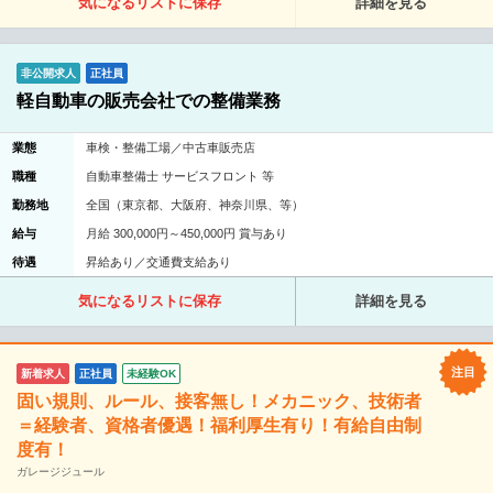
気になるリストに保存
詳細を見る
非公開求人
正社員
軽自動車の販売会社での整備業務
業態
車検・整備工場／中古車販売店
職種
自動車整備士 サービスフロント 等
勤務地
全国（東京都、大阪府、神奈川県、等）
給与
月給 300,000円～450,000円 賞与あり
待遇
昇給あり／交通費支給あり
気になるリストに保存
詳細を見る
新着求人
正社員
未経験OK
固い規則、ルール、接客無し！メカニック、技術者
＝経験者、資格者優遇！福利厚生有り！有給自由制
度有！
ガレージジュール