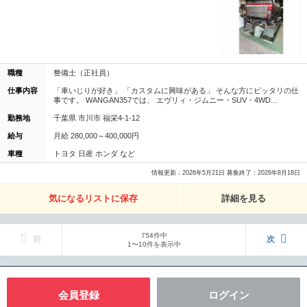
職種
整備士（正社員）
仕事内容
「車いじりが好き」 「カスタムに興味がある」 そんな方にピッタリの仕
事です。 WANGAN357では、 エヴリィ・ジムニー・SUV・4WD...
勤務地
千葉県 市川市 福栄4-1-12
給与
月給 280,000～400,000円
車種
トヨタ 日産 ホンダ など
情報更新：2026年5月21日 募集終了：2026年8月18日
気になるリストに保存
詳細を見る
754件中
前
次
1〜10件を表示中
会員登録
ログイン