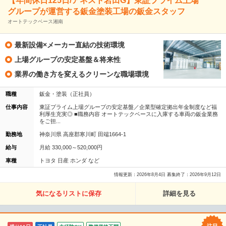
【年間休日125日/アネスト岩田G】東証プライム上場
グループが運営する鈑金塗装工場の鈑金スタッフ
オートテックベース湘南
最新設備×メーカー直結の技術環境
上場グループの安定基盤＆将来性
業界の働き方を変えるクリーンな職場環境
職種
鈑金・塗装（正社員）
仕事内容
東証プライム上場グループの安定基盤／企業型確定拠出年金制度など福
利厚生充実◎ ■職務内容 オートテックベースに入庫する車両の鈑金業務
をご担...
勤務地
神奈川県 高座郡寒川町 田端1664-1
給与
月給 330,000～520,000円
車種
トヨタ 日産 ホンダ など
情報更新：2026年8月4日 募集終了：2026年9月12日
気になるリストに保存
詳細を見る