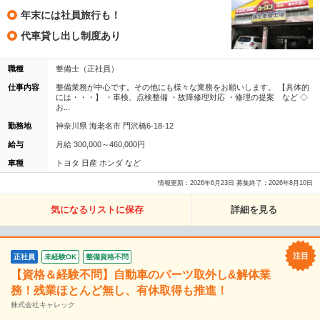
年末には社員旅行も！
代車貸し出し制度あり
職種
整備士（正社員）
仕事内容
整備業務が中心です。その他にも様々な業務をお願いします。 【具体的
には・・・】 ・車検、点検整備 ・故障修理対応 ・修理の提案 など ◇
お...
勤務地
神奈川県 海老名市 門沢橋6-18-12
給与
月給 300,000～460,000円
車種
トヨタ 日産 ホンダ など
情報更新：2026年6月23日 募集終了：2026年8月10日
気になるリストに保存
詳細を見る
正社員
未経験OK
整備資格不問
【資格＆経験不問】自動車のパーツ取外し&解体業
務！残業ほとんど無し、有休取得も推進！
株式会社キャレック