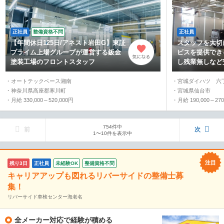
正社員
整備資格不問
正社員
【年間休日125日/アネスト岩田G】東証
スタッフを大切
プライム上場グループが運営する鈑金
ビスを提供でき
塗装工場のフロントスタッフ
し残業無しなど
・オートテックベース湘南
・宮城ダイハツ 六
・神奈川県高座郡寒川町
・宮城県仙台市
・月給 330,000～520,000円
・月給 190,000～270
754件中
前
次
1〜10件を表示中
残り3日
正社員
未経験OK
整備資格不問
キャリアアップも図れるリバーサイドの整備士募
集！
リバーサイド車検センター海老名
全メーカー対応で経験が積める