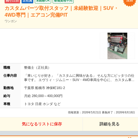
残り11日
正社員
未経験OK
整備資格不問
カスタムパーツ取付スタッフ｜未経験歓迎｜SUV・
4WD専門｜エアコン完備PIT
ワンガン
職種
整備士（正社員）
仕事内容
「車いじりが好き」 「カスタムに興味がある」 そんな方にピッタリの仕
事です。 エヴリィ・ジムニー・SUV・4WD車両を中心に、 カスタム車...
勤務地
千葉県 船橋市 神保町181-2
給与
月給 280,000～400,000円
車種
トヨタ 日産 ホンダ など
情報更新：2026年5月21日 募集終了：2026年8月18日
気になるリストに保存
詳細を見る