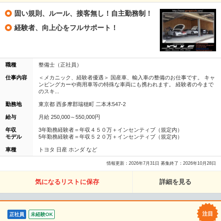
固い規則、ルール、接客無し！自主勤務制！
経験者、向上心をフルサポート！
職種
整備士（正社員）
仕事内容
＜メカニック、経験者優遇＞ 国産車、輸入車の整備のお仕事です。 キャ
ンピングカーや商用車等の特殊な車両にも携われます。 経験者の今まで
のスキ...
勤務地
東京都 西多摩郡瑞穂町 二本木547-2
給与
月給 250,000～550,000円
年収
3年勤務経験者＝年収４５０万＋インセンティブ（規定内）
モデル
5年勤務経験者＝年収５２０万＋インセンティブ（規定内）
車種
トヨタ 日産 ホンダ など
情報更新：2026年7月31日 募集終了：2026年10月28日
気になるリストに保存
詳細を見る
正社員
未経験OK