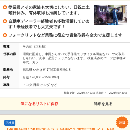
従業員とその家族も大切にしたい。日祝に土
曜日休み。有休取得も推奨しています。
自動車ディーラー経験者も多数活躍していま
す！未経験者でも大丈夫です！
フォークリフトなど業務に役立つ資格取得を全力で支援します
職種
その他（正社員）
仕事内容
環境に配慮し、車両からすべて手作業でリサイクル可能なパーツの取外
しを行い、洗浄・品質チェックを行います。 検査済みのパーツは車種や
年式、カラ...
勤務地
福島県 いわき市 好間工業団地1-5
給与
月給 176,800～250,000円
車種
トヨタ 日産 ホンダ など
情報更新：2026年7月23日 募集終了：2026年9月30日
気になるリストに保存
詳細を見る
正社員