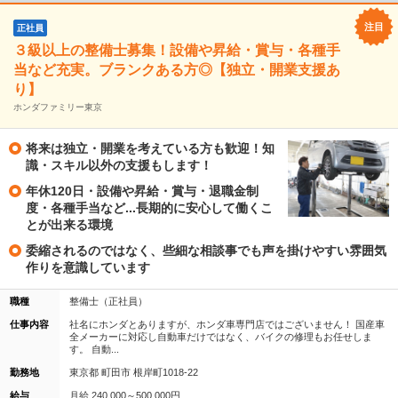
正社員
３級以上の整備士募集！設備や昇給・賞与・各種手
当など充実。ブランクある方◎【独立・開業支援あ
り】
ホンダファミリー東京
将来は独立・開業を考えている方も歓迎！知
識・スキル以外の支援もします！
年休120日・設備や昇給・賞与・退職金制
度・各種手当など...長期的に安心して働くこ
とが出来る環境
委縮されるのではなく、些細な相談事でも声を掛けやすい雰囲気
作りを意識しています
職種
整備士（正社員）
仕事内容
社名にホンダとありますが、ホンダ車専門店ではございません！ 国産車
全メーカーに対応し自動車だけではなく、バイクの修理もお任せしま
す。 自動...
勤務地
東京都 町田市 根岸町1018-22
給与
月給 240,000～500,000円