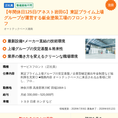
正社員
整備資格不問
【年間休日125日/アネスト岩田G】東証プライム上場
グループが運営する鈑金塗装工場のフロントスタッ
フ
オートテックベース湘南
最新設備×メーカー直結の技術環境
上場グループの安定基盤＆将来性
業界の働き方を変えるクリーンな職場環境
職種
サービスフロント（正社員）
仕事内容
東証プライム上場グループの安定基盤／企業型確定拠出年金制度など福
利厚生充実◎ ■職務内容 オートテックベースに来店されるお客様に対
し、フロ...
勤務地
神奈川県 高座郡寒川町 田端1664-1
給与
月給 330,000～520,000円
車種
トヨタ 日産 ホンダ など
情報更新：2026年7月9日 募集終了：2026年9月12日