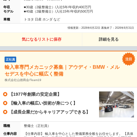
年収
■30歳（2級整備士）/入社5年/年収約400万円
モデル
■40歳（2級整備士）/入社15年/年収約500万円
車種
トヨタ 日産 ホンダ など
情報更新：2026年6月22日 募集終了：2026年8月31日
気になるリストに保存
詳細を見る
正社員
輸入車専門メカニック募集｜アウディ・BMW・メル
セデスを中心に幅広く整備
株式会社山徳商会/Team19
【1977年創業の安定企業】
【輸入車の幅広い技術が身につく】
【成長企業だからキャリアアップできる】
職種
整備士（正社員）
仕事内容
【仕事内容】 輸入車を中心とした整備業務全般をお任せします。 【具体