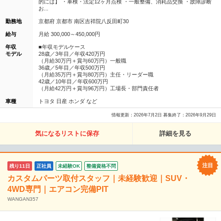
的には】 ・車検・法定12ヶ月点検 ・一般整備、消耗品交換 ・故障診断
お...
勤務地
京都府 京都市 南区吉祥院八反田町30
給与
月給 300,000～450,000円
年収
■年収モデルケース
モデル
28歳／3年目／年収420万円
（月給30万円＋賞与60万円）一般職
36歳／5年目／年収500万円
（月給35万円＋賞与80万円）主任・リーダー職
42歳／10年目／年収600万円
（月給42万円＋賞与96万円）工場長・部門責任者
車種
トヨタ 日産 ホンダ など
情報更新：2026年7月2日 募集終了：2026年9月29日
気になるリストに保存
詳細を見る
残り11日
正社員
未経験OK
整備資格不問
カスタムパーツ取付スタッフ｜未経験歓迎｜SUV・
4WD専門｜エアコン完備PIT
WANGAN357