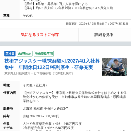
【昇給】■昇給・昇格年1回／人事考課による
【賞与】約4ヵ月支給（2年目以降）※1年目は約2.3ヵ月分支給
車種
その他
情報更新：2026年8月2日 募集終了：2027年3月31日
気になるリストに保存
詳細を見る
正社員
未経験OK
整備資格不問
技術アジャスター職/未経験可/2027/4/1入社募
集中 年間休日122日/福利厚生・研修充実
東京海上日動調査サービス札幌損害（北海道札幌市）
職種
その他（正社員）
仕事内容
【技術アジャスター】 東京海上日動火災保険株式会社をはじめとする保
険会社からの依頼を受け、自動車事故発生時の車両損害確認・原因確認
業務を担っ...
勤務地
北海道 札幌市 中央区大通西3-7
給与
月給 307,200～330,310円
年収
入社初年度想定年収：416～448万円程度
モデル
2年目想定年収：498〜530万円程度