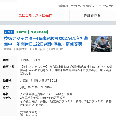
情報更新：2026年8月2日 募集終了：2027年3月31日
気になるリストに保存
詳細を見る
正社員
未経験OK
整備資格不問
技術アジャスター職/未経験可/2027/4/1入社募
集中 年間休日122日/福利厚生・研修充実
東京海上日動調査サービス旭川損害（北海道旭川市）
職種
その他（正社員）
仕事内容
【技術アジャスター】 東京海上日動火災保険株式会社をはじめとする保
険会社からの依頼を受け、自動車事故発生時の車両損害確認・原因確認
業務を担っ...
勤務地
北海道 旭川市 六条通7-30-13
給与
月給 307,200～330,310円
年収
入社初年度想定年収：416～448万円程度
モデル
2年目想定年収：498〜530万円程度
その後は昇級・昇格、3級技術アジャスター資格、2級アジャスター資格
の取得により決定。
交通費支給あり
寮、社宅あり