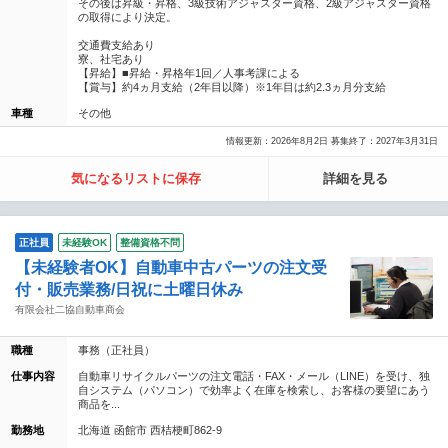
その後は昇級・昇格、3級技術アジャスター資格、2級アジャスター資格
の取得により決定。
交通費支給あり
寮、社宅あり
【昇給】■昇給・昇格年1回／人事考課による
【賞与】約4ヵ月支給（2年目以降）※1年目は約2.3ヵ月分支給
車種
その他
情報更新：2026年8月2日 募集終了：2027年3月31日
気になるリストに保存
詳細を見る
正社員
未経験OK
整備資格不問
【未経験者OK】自動車中古パーツの注文受
付・販売業務/日祝に土曜日休み
有限会社二協自動車商会
職種
事務（正社員）
仕事内容
自動車リサイクルパーツの注文電話・FAX・メール（LINE）を受け、独
自システム（パソコン）で効率よく在庫を検索し、お客様の要望にあう
商品を...
勤務地
北海道 函館市 西桔梗町862-9