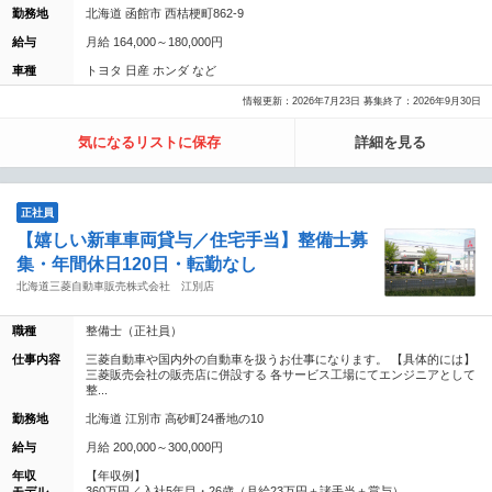
勤務地
北海道 函館市 西桔梗町862-9
給与
月給 164,000～180,000円
車種
トヨタ 日産 ホンダ など
情報更新：2026年7月23日 募集終了：2026年9月30日
気になるリストに保存
詳細を見る
正社員
【嬉しい新車車両貸与／住宅手当】整備士募
集・年間休日120日・転勤なし
北海道三菱自動車販売株式会社 江別店
職種
整備士（正社員）
仕事内容
三菱自動車や国内外の自動車を扱うお仕事になります。 【具体的には】
三菱販売会社の販売店に併設する 各サービス工場にてエンジニアとして
整...
勤務地
北海道 江別市 高砂町24番地の10
給与
月給 200,000～300,000円
年収
【年収例】
モデル
360万円／入社5年目・26歳（月給23万円＋諸手当＋賞与）