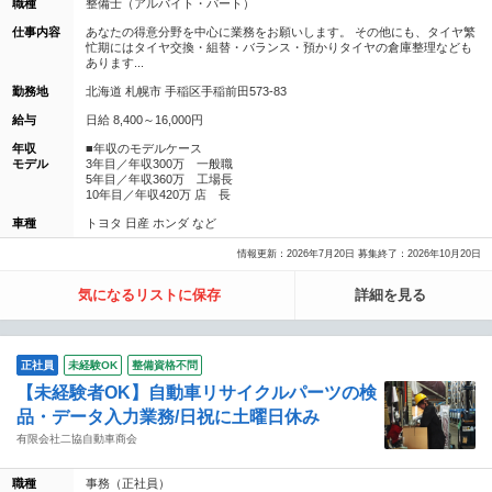
職種
整備士（アルバイト・パート）
仕事内容
あなたの得意分野を中心に業務をお願いします。 その他にも、タイヤ繁
忙期にはタイヤ交換・組替・バランス・預かりタイヤの倉庫整理なども
あります...
勤務地
北海道 札幌市 手稲区手稲前田573-83
給与
日給 8,400～16,000円
年収
■年収のモデルケース
モデル
3年目／年収300万 一般職
5年目／年収360万 工場長
10年目／年収420万 店 長
車種
トヨタ 日産 ホンダ など
情報更新：2026年7月20日 募集終了：2026年10月20日
気になるリストに保存
詳細を見る
正社員
未経験OK
整備資格不問
【未経験者OK】自動車リサイクルパーツの検
品・データ入力業務/日祝に土曜日休み
有限会社二協自動車商会
職種
事務（正社員）