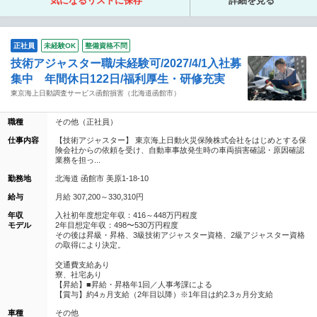
気になるリストに保存
詳細を見る
正社員
未経験OK
整備資格不問
技術アジャスター職/未経験可/2027/4/1入社募
集中 年間休日122日/福利厚生・研修充実
東京海上日動調査サービス函館損害（北海道函館市）
職種
その他（正社員）
仕事内容
【技術アジャスター】 東京海上日動火災保険株式会社をはじめとする保
険会社からの依頼を受け、自動車事故発生時の車両損害確認・原因確認
業務を担っ...
勤務地
北海道 函館市 美原1-18-10
給与
月給 307,200～330,310円
年収
入社初年度想定年収：416～448万円程度
モデル
2年目想定年収：498〜530万円程度
その後は昇級・昇格、3級技術アジャスター資格、2級アジャスター資格
の取得により決定。
交通費支給あり
寮、社宅あり
【昇給】■昇給・昇格年1回／人事考課による
【賞与】約4ヵ月支給（2年目以降）※1年目は約2.3ヵ月分支給
車種
その他