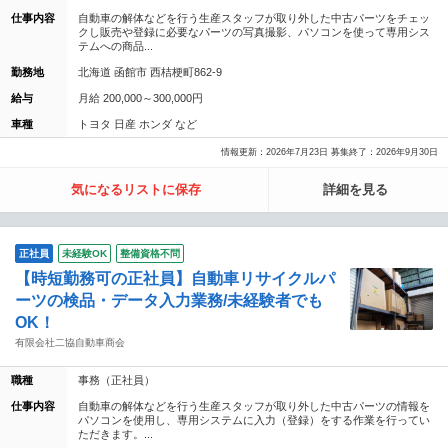
仕事内容
自動車の解体などを行う生産スタッフが取り外した中古パーツをチェッ
クし販売や登録に必要なパーツの写真撮影、パソコンを使って専用シス
テムへの商品...
勤務地
北海道 函館市 西桔梗町862-9
給与
月給 200,000～300,000円
車種
トヨタ 日産 ホンダ など
情報更新：2026年7月23日 募集終了：2026年9月30日
気になるリストに保存
詳細を見る
正社員
未経験OK
整備資格不問
【時短勤務可の正社員】自動車リサイクルパ
ーツの検品・データ入力業務/未経験者でも
OK！
有限会社二協自動車商会
職種
事務（正社員）
仕事内容
自動車の解体などを行う生産スタッフが取り外した中古パーツの情報を
パソコンを使用し、専用システムに入力（登録）をする作業を行ってい
ただきます。...