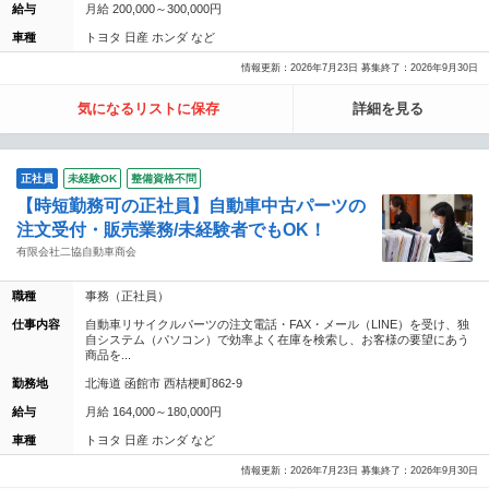
給与
月給 200,000～300,000円
車種
トヨタ 日産 ホンダ など
情報更新：2026年7月23日 募集終了：2026年9月30日
気になるリストに保存
詳細を見る
正社員
未経験OK
整備資格不問
【時短勤務可の正社員】自動車中古パーツの
注文受付・販売業務/未経験者でもOK！
有限会社二協自動車商会
職種
事務（正社員）
仕事内容
自動車リサイクルパーツの注文電話・FAX・メール（LINE）を受け、独
自システム（パソコン）で効率よく在庫を検索し、お客様の要望にあう
商品を...
勤務地
北海道 函館市 西桔梗町862-9
給与
月給 164,000～180,000円
車種
トヨタ 日産 ホンダ など
情報更新：2026年7月23日 募集終了：2026年9月30日