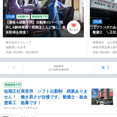
正社員
未経験OK
整備資格不問
正社員
【資格＆経験不問】自動車のパーツ取
外し&解体業務！残業ほとんど無し、有
【ブランクのあ
休取得も推進！
整備士 ＼正社
・株式会社キャレック
・有限会社 山口車
・福島県いわき市
・神奈川県足柄上郡
・月給 176,800～250,000円
・月給 280,000～380
580件中
前
次
1〜10件を表示中
整備資格不問
短期正社員登用 シフト出勤制 残業ありま
せん！ 働き易さが自慢です。整備士・板金
塗装工 急募です！
オートガレージハイダウェイ