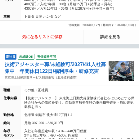
400万円／入社9年目・30歳（月給25万円＋諸手当＋賞与）
430万円／入社15年目・35歳（月給28万円＋諸手当＋賞与）
車種
トヨタ 日産 ホンダ など
情報更新：2026年5月27日 募集終了：2026年8月31日
気になるリストに保存
詳細を見る
正社員
未経験OK
整備資格不問
技術アジャスター職/未経験可/2027/4/1入社募
集中 年間休日122日/福利厚生・研修充実
東京海上日動調査サービス釧路損害（北海道釧路市）
職種
その他（正社員）
仕事内容
【技術アジャスター】 東京海上日動火災保険株式会社をはじめとする保
険会社からの依頼を受け、自動車事故発生時の車両損害確認・原因確認
業務を担っ...
勤務地
北海道 釧路市 北大通12丁目1-4
給与
月給 307,200～330,310円
年収
入社初年度想定年収：416～448万円程度
モデル
2年目想定年収：498〜530万円程度