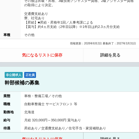
その後は昇級・昇格、3級技術アジャスター資格、2級アジャスター資格
の取得により決定。
交通費支給あり
寮、社宅あり
【昇給】■昇給・昇格年1回／人事考課による
【賞与】約4ヵ月支給（2年目以降）※1年目は約2.3ヵ月分支給
車種
その他
情報更新：2026年8月2日 募集終了：2027年3月31日
気になるリストに保存
詳細を見る
非公開求人
正社員
幹部候補の募集
業態
車検・整備工場／その他
職種
自動車整備士 サービスフロント 等
勤務地
北海道
給与
月給 320,000円～350,000円 賞与あり
待遇
昇給あり／交通費支給あり／住宅手当・家賃補助あり