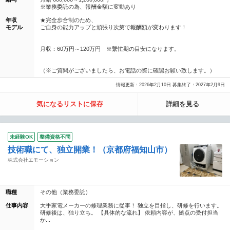
※業務委託の為、報酬金額に変動あり
年収
★完全歩合制のため、
モデル
ご自身の能力アップと頑張り次第で報酬額が変わります！
月収：60万円～120万円 ※繫忙期の目安になります。
（※ご質問がございましたら、お電話の際に確認お願い致します。）
情報更新：2026年2月10日 募集終了：2027年2月9日
気になるリストに保存
詳細を見る
未経験OK
整備資格不問
技術職にて、独立開業！（京都府福知山市）
株式会社エモーション
職種
その他（業務委託）
仕事内容
大手家電メーカーの修理業務に従事！ 独立を目指し、研修を行います。
研修後は、独り立ち。 【具体的な流れ】 依頼内容が、拠点の受付担当
か...