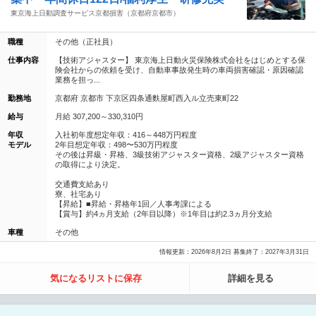
東京海上日動調査サービス京都損害（京都府京都市）
職種
その他（正社員）
仕事内容
【技術アジャスター】 東京海上日動火災保険株式会社をはじめとする保
険会社からの依頼を受け、自動車事故発生時の車両損害確認・原因確認
業務を担っ...
勤務地
京都府 京都市 下京区四条通麩屋町西入ル立売東町22
給与
月給 307,200～330,310円
年収
入社初年度想定年収：416～448万円程度
モデル
2年目想定年収：498〜530万円程度
その後は昇級・昇格、3級技術アジャスター資格、2級アジャスター資格
の取得により決定。
交通費支給あり
寮、社宅あり
【昇給】■昇給・昇格年1回／人事考課による
【賞与】約4ヵ月支給（2年目以降）※1年目は約2.3ヵ月分支給
車種
その他
情報更新：2026年8月2日 募集終了：2027年3月31日
気になるリストに保存
詳細を見る