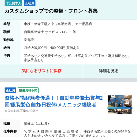
非公開求人
正社員
カスタムショップでの整備・フロント募集
業態
車検・整備工場／中古車販売店 ／カー用品店
職種
自動車整備士 サービスフロント 等
勤務地
京都府
給与
月給 300,000円～400,000円 賞与あり
待遇
昇給あり／交通費支給あり／寮、社宅あり／住宅手当・家賃補助あり／
家族手当あり
気になるリストに保存
詳細を見る
正社員
整備資格不問
資格不問/経験者優遇！！自動車整備士/賞与2
回/服装髪色自由/日祝休/メカニック経験者
京栄自動車工業株式会社
職種
整備士（正社員）
仕事内容
＼ 求 ム ★ 自 動 車 整 備 士 経 験 者 ／ 車好きも黙々と働くのが好きな
人も わいわいみんなで協力して働くのが好きな人も大...