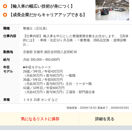
【輸入車の幅広い技術が身につく】
【成長企業だからキャリアアップできる】
職種
整備士（正社員）
仕事内容
【仕事内容】 輸入車を中心とした整備業務全般をお任せします。 【具体
的には】 ・車検・法定12ヶ月点検 ・一般整備、消耗品交換 ・故障診断
お...
勤務地
京都府 京都市 南区吉祥院八反田町30
給与
月給 300,000～450,000円
年収
■年収モデルケース
モデル
28歳／3年目／年収420万円
（月給30万円＋賞与60万円）一般職
36歳／5年目／年収500万円
（月給35万円＋賞与80万円）主任・リーダー職
42歳／10年目／年収600万円
（月給42万円＋賞与96万円）工場長・部門責任者
車種
トヨタ 日産 ホンダ など
情報更新：2026年7月2日 募集終了：2026年9月29日
気になるリストに保存
詳細を見る