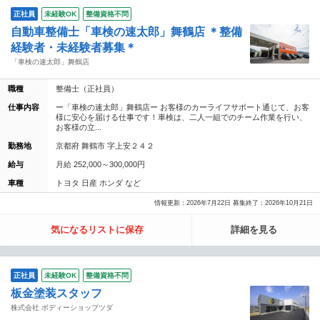
正社員
未経験OK
整備資格不問
自動車整備士「車検の速太郎」舞鶴店 ＊整備
経験者・未経験者募集＊
「車検の速太郎」舞鶴店
職種
整備士（正社員）
仕事内容
ー「車検の速太郎」舞鶴店ー お客様のカーライフサポート通じて、お客
様に安心を届ける仕事です！車検は、二人一組でのチーム作業を行い、
お客様の立...
勤務地
京都府 舞鶴市 字上安２４２
給与
月給 252,000～300,000円
車種
トヨタ 日産 ホンダ など
情報更新：2026年7月22日 募集終了：2026年10月21日
気になるリストに保存
詳細を見る
正社員
未経験OK
整備資格不問
板金塗装スタッフ
株式会社 ボディーショップツダ