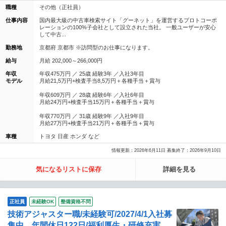
職種
その他（正社員）
仕事内容
国内最大級の中古車検索サイト「グーネット」を運営するプロトコーポ
レーションの100%子会社として設立された当社。 一般ユーザーが安心
して中古...
勤務地
京都府 京都市 ※訪問型のお仕事になります。
給与
月給 202,000～266,000円
年収
年収475万円 ／ 25歳 経験3年 ／入社3年目
モデル
月給21,5万円+検査手当8,5万円＋各種手当＋賞与
年収609万円 ／ 28歳 経験6年 ／入社6年目
月給24万円+検査手当15万円＋各種手当＋賞与
年収770万円 ／ 31歳 経験9年 ／入社9年目
月給27万円+検査手当21万円＋各種手当＋賞与
車種
トヨタ 日産 ホンダ など
情報更新：2026年6月11日 募集終了：2026年9月10日
気になるリストに保存
詳細を見る
正社員
未経験OK
整備資格不問
技術アジャスター職/未経験可/2027/4/1入社募
集中 年間休日122日/福利厚生・研修充実