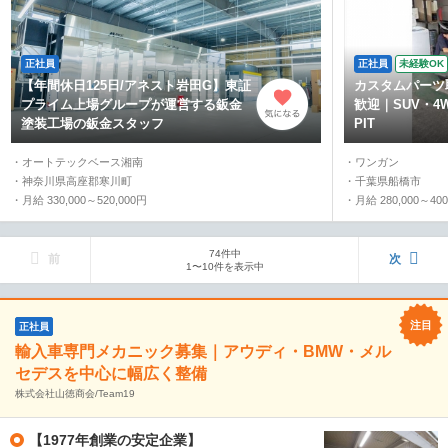
正社員
正社員
未経験OK
【年間休日125日/アネスト岩田G】東証
カスタムパーツ
プライム上場グループが運営する鈑金
歓迎｜SUV・
塗装工場の鈑金スタッフ
PIT
・オートテックベース湘南
・ワンガン
・神奈川県高座郡寒川町
・千葉県船橋市
・月給 330,000～520,000円
・月給 280,000～400
74件中
前
次
1〜10件を表示中
正社員
輸入車専門メカニック募集｜アウディ・BMW・メル
セデスを中心に幅広く整備
株式会社山徳商会/Team19
【1977年創業の安定企業】