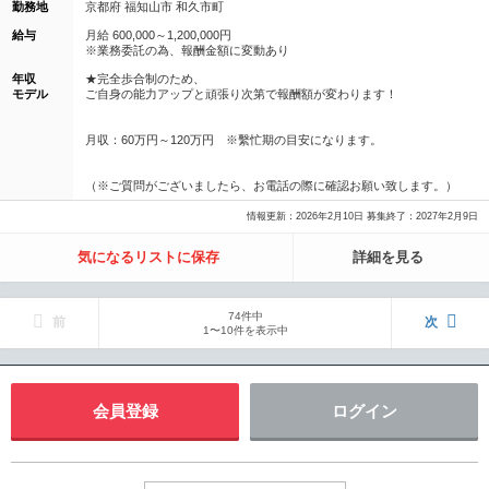
勤務地
京都府 福知山市 和久市町
給与
月給 600,000～1,200,000円
※業務委託の為、報酬金額に変動あり
年収
★完全歩合制のため、
モデル
ご自身の能力アップと頑張り次第で報酬額が変わります！
月収：60万円～120万円 ※繫忙期の目安になります。
（※ご質問がございましたら、お電話の際に確認お願い致します。）
情報更新：2026年2月10日 募集終了：2027年2月9日
気になるリストに保存
詳細を見る
74件中
前
次
1〜10件を表示中
会員登録
ログイン