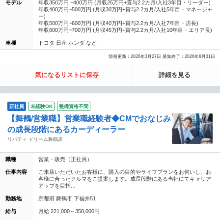
モデル
年収350万円 ~400万円 (月収25万円+賞与2.2カ月/入社3年目・リーダー)
年収400万円~500万円 (月収30万円+賞与2.2カ月/入社5年目・マネージャ
ー)
年収500万円~600万円 (月収40万円+賞与2.2カ月/入社7年目・店長)
年収600万円~700万円 (月収45万円+賞与2.2カ月/入社10年目・エリア長)
車種
トヨタ 日産 ホンダ など
情報更新：2026年3月27日 募集終了：2026年8月31日
気になるリストに保存
詳細を見る
正社員
未経験OK
整備資格不問
【舞鶴/営業職】営業職経験者◆CMでおなじみ
の成長段階にあるカーディーラー
リバティ ドリーム舞鶴店
職種
営業・販売（正社員）
仕事内容
ご来店いただいたお客様に、購入の目的やライフプランをお伺いし、お
客様に合ったクルマをご提案します。成長段階にある当社にてキャリア
アップを目指...
勤務地
京都府 舞鶴市 下福井51
給与
月給 221,000～350,000円