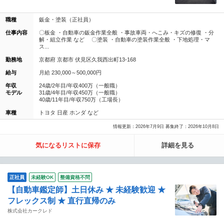
職種
鈑金・塗装（正社員）
仕事内容
〇板金 ・自動車の鈑金作業全般 ・事故車両・へこみ・キズの修復 ・分
解・組立作業 など 〇塗装 ・自動車の塗装作業全般 ・下地処理・マ
ス...
勤務地
京都府 京都市 伏見区久我西出町13-168
給与
月給 230,000～500,000円
年収
24歳/2年目/年収400万（一般職）
モデル
31歳/4年目/年収450万（一般職）
40歳/11年目/年収750万（工場長）
車種
トヨタ 日産 ホンダ など
情報更新：2026年7月9日 募集終了：2026年10月8日
気になるリストに保存
詳細を見る
正社員
未経験OK
整備資格不問
【自動車鑑定師】土日休み ★ 未経験歓迎 ★
フレックス制 ★ 直行直帰のみ
株式会社カークレド