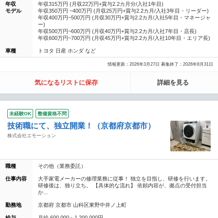
年収
年収315万円 (月収22万円+賞与2.2カ月分/入社1年目)
モデル
年収350万円 ~400万円 (月収25万円+賞与2.2カ月/入社3年目・リーダー)
年収400万円~500万円 (月収30万円+賞与2.2カ月/入社5年目・マネージャ
ー)
年収500万円~600万円 (月収40万円+賞与2.2カ月/入社7年目・店長)
年収600万円~700万円 (月収45万円+賞与2.2カ月/入社10年目・エリア長)
車種
トヨタ 日産 ホンダ など
情報更新：2026年3月27日 募集終了：2026年8月31日
気になるリストに保存
詳細を見る
未経験OK
整備資格不問
技術職にて、独立開業！（京都府京都市）
株式会社エモーション
職種
その他（業務委託）
仕事内容
大手家電メーカーの修理業務に従事！ 独立を目指し、研修を行います。
研修後は、独り立ち。 【具体的な流れ】 依頼内容が、拠点の受付担当
か...
勤務地
京都府 京都市 山科区東野中井ノ上町
給与
月給 600,000～1,200,000円