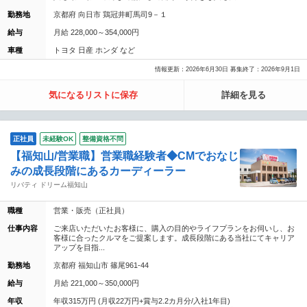
勤務地
京都府 向日市 鶏冠井町馬司9－１
給与
月給 228,000～354,000円
車種
トヨタ 日産 ホンダ など
情報更新：2026年6月30日 募集終了：2026年9月1日
気になるリストに保存
詳細を見る
正社員
未経験OK
整備資格不問
【福知山/営業職】営業職経験者◆CMでおなじ
みの成長段階にあるカーディーラー
リバティ ドリーム福知山
職種
営業・販売（正社員）
仕事内容
ご来店いただいたお客様に、購入の目的やライフプランをお伺いし、お
客様に合ったクルマをご提案します。成長段階にある当社にてキャリア
アップを目指...
勤務地
京都府 福知山市 篠尾961-44
給与
月給 221,000～350,000円
年収
年収315万円 (月収22万円+賞与2.2カ月分/入社1年目)