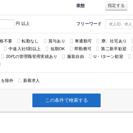
指定する
業態
円 以上
フリーワード
格不要
転勤なし
賞与あり
車通勤可
寮、社宅あり
中途入社5割以上
短期OK
即勤務可
第二新卒歓迎
20代の管理職登用実績あり
服装自由
U・Iターン歓迎
用
人を除外
新着求人