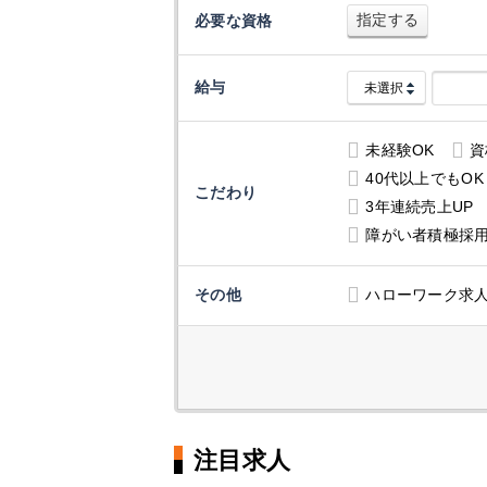
指定する
必要な資格
給与
未経験OK
資
40代以上でもOK
こだわり
3年連続売上UP
障がい者積極採
その他
ハローワーク求
注目求人