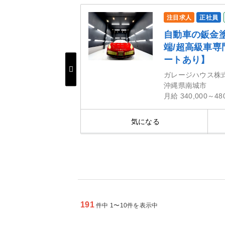
整備資格不問
注目求人
正社員
るリバーサイド
自動車の鈑金
端/超高級車
ートあり】
老名
ガレージハウス株
沖縄県南城市
月給 340,000～48
細を見る
気になる
191
件中 1〜10件を表示中