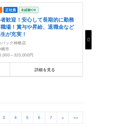
人
正社員
未経験OK
格者歓迎！安心して長期的に勤務
る職場！賞与や昇給、退職金など
厚生が充実！
コバック神栖店
神栖市
0,000～320,000円
詳細を見る
気にな
3
4
5
6
7
»
»»