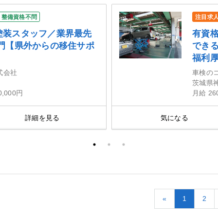
整備資格不問
注目求
塗装スタッフ／業界最先
有資
専門【県外からの移住サポ
でき
福利
式会社
車検の
茨城県
0,000円
月給 26
詳細を見る
気になる
«
1
2