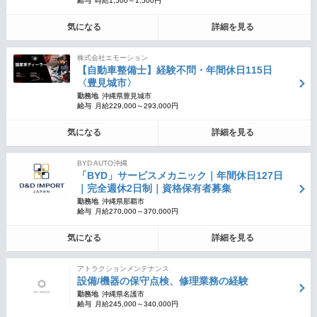
給与
時給1,500～1,500円
気になる
詳細を見る
株式会社エモーション
【自動車整備士】経験不問・年間休日115日
〈豊見城市〉
勤務地
沖縄県豊見城市
給与
月給229,000～293,000円
気になる
詳細を見る
BYD AUTO沖縄
「BYD」サービスメカニック｜年間休日127日
｜完全週休2日制｜資格保有者募集
勤務地
沖縄県那覇市
給与
月給270,000～370,000円
気になる
詳細を見る
アトラクションメンテナンス
設備/機器の保守点検、修理業務の経験
勤務地
沖縄県名護市
給与
月給245,000～340,000円