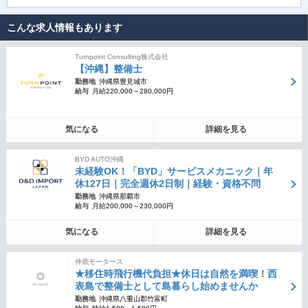
こんな求人情報もあります
Turnpoint Consulting株式会社
【沖縄】整備士
勤務地
沖縄県豊見城市
給与
月給220,000～280,000円
気になる
詳細を見る
BYD AUTO沖縄
未経験OK！「BYD」サービスメカニック｜年
休127日｜完全週休2日制｜経験・資格不問
勤務地
沖縄県那覇市
給与
月給200,000～230,000円
気になる
詳細を見る
仲底モータース
★移住時飛行機代負担★休日は自然を満喫！西
表島で整備士として島暮らし始めませんか
勤務地
沖縄県八重山郡竹富町