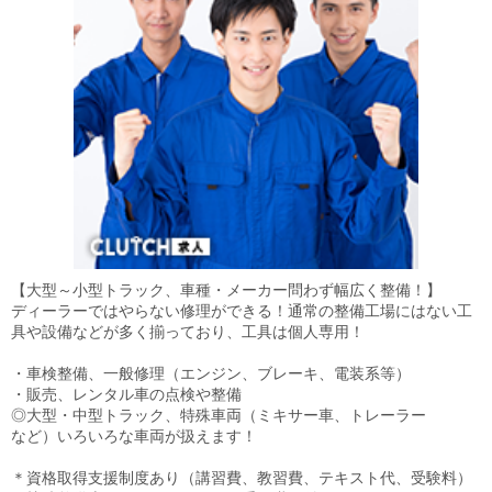
【大型～小型トラック、車種・メーカー問わず幅広く整備！】
ディーラーではやらない修理ができる！通常の整備工場にはない工
具や設備などが多く揃っており、工具は個人専用！
・車検整備、一般修理（エンジン、ブレーキ、電装系等）
・販売、レンタル車の点検や整備
◎大型・中型トラック、特殊車両（ミキサー車、トレーラー
など）いろいろな車両が扱えます！
＊資格取得支援制度あり（講習費、教習費、テキスト代、受験料）