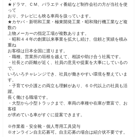
★ドラマ、ＣＭ、バラエティ番組など制作会社の方が当社を使
って
おり、テレビにも映る車両を扱っています。
★カヤバ・新明和工業・極東開発工業・昭和飛行機工業など複
数の
上物メーカーの指定工場が複数あります。
・昭和４４年の創業以来事業を拡大し続け、信頼と実績を積み
重ね
お客様は日本全国に渡ります。
・職種、営業所の垣根を越えて、相談や助け合う社風です。
・社長との距離が近く、社員の意見や提案を大事にしているの
で、
いろいろチャレンジでき、社員が働きやすい環境を整えていま
す。
・子育てや介護との両立も理解があり、６０代以上の社員も活
躍。
長く働ける職場です。
・大型から小型トラックまで、車両の車種や在庫が豊富で、お
客様
が求めている車がすぐに提案できます。
※作業着・安全靴・個人専用工具貸与
※オンライン自主応募可。自主応募の場合は紹介状不要です。