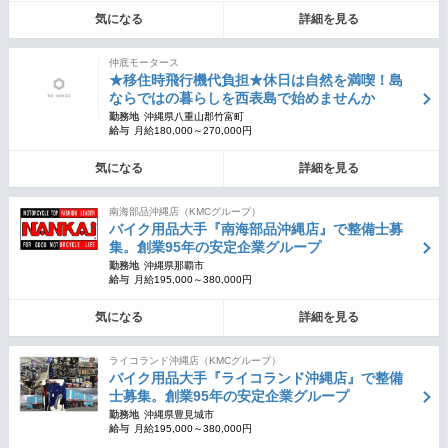
気になる
詳細を見る
仲底モータース
★移住時飛行機代負担★休日は自然を満喫！島
ならではの暮らしを西表島で始めませんか
勤務地
沖縄県八重山郡竹富町
給与
月給180,000～270,000円
気になる
詳細を見る
南海部品沖縄店（KMCグループ）
バイク用品大手『南海部品沖縄店』で整備士募
集。創業95年の安定企業グループ
勤務地
沖縄県那覇市
給与
月給195,000～380,000円
気になる
詳細を見る
ライコランド沖縄店（KMCグループ）
バイク用品大手『ライコランド沖縄店』で整備
士募集。創業95年の安定企業グループ
勤務地
沖縄県豊見城市
給与
月給195,000～380,000円