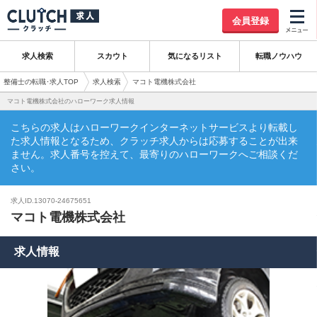
会員登録
求人検索
スカウト
気になるリスト
転職ノウハウ
整備士の転職･求人TOP
求人検索
マコト電機株式会社
マコト電機株式会社のハローワーク求人情報
こちらの求人はハローワークインターネットサービスより転載し
た求人情報となるため、クラッチ求人からは応募することが出来
ません。求人番号を控えて、最寄りのハローワークへご相談くだ
さい。
求人ID.13070-24675651
マコト電機株式会社
求人情報