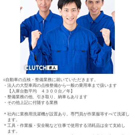
○自動車の点検・整備業務に就いていただきます。
・法人の大型車両の点検整備から一般の乗用車まで扱います
【入庫台数平均 ４３００台／年】
・整備業務の他、引き取り、納車もあります
・その他上記に付随する業務
＊社内に業務用洗濯機が設置あり。専門員が作業服等すべて洗濯し
ます。
＊工具・作業服・安全靴など仕事で使用する消耗品は全て支給し
ます。