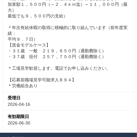
加算額１，５００円（～２．４ｋｍ迄）～１１，０００円（最
大）
最低でも９，５００円の支給）
＊年次有給休暇の取得に積極的に取り組んでいます（前年度実
績：
平均９．７日）
【賃金モデルケース】
・３１歳 一般 ２１９，６５０円（通勤費除く）
・３７歳 役付 ２５７，７５０円（通勤費除く）
＊工場見学歓迎します。電話でお申し込みください。
【応募前職場見学可能求人Ｂ９４】
＊労働組合あり
受理日
2026-04-16
有効期限日
2026-06-30