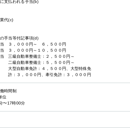
に支払われる手当(b)
業代(c)
の手当等付記事項(d)
当 ３，０００円～ ６，５００円
当 ３，０００円～１０，５００円
手当 三級自動車整備士：２，５００円～
級自動車整備士：５，５００円～
自動車免許：４，５００円、大型特殊免
３，０００円、牽引免許：３，０００円
働時間制
単位
0分〜17時00分