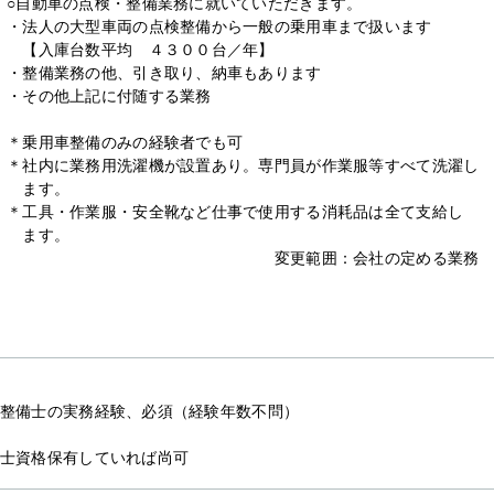
○自動車の点検・整備業務に就いていただきます。
・法人の大型車両の点検整備から一般の乗用車まで扱います
【入庫台数平均 ４３００台／年】
・整備業務の他、引き取り、納車もあります
・その他上記に付随する業務
＊乗用車整備のみの経験者でも可
＊社内に業務用洗濯機が設置あり。専門員が作業服等すべて洗濯し
ます。
＊工具・作業服・安全靴など仕事で使用する消耗品は全て支給し
ます。
変更範囲：会社の定める業務
整備士の実務経験、必須（経験年数不問）
士資格保有していれば尚可