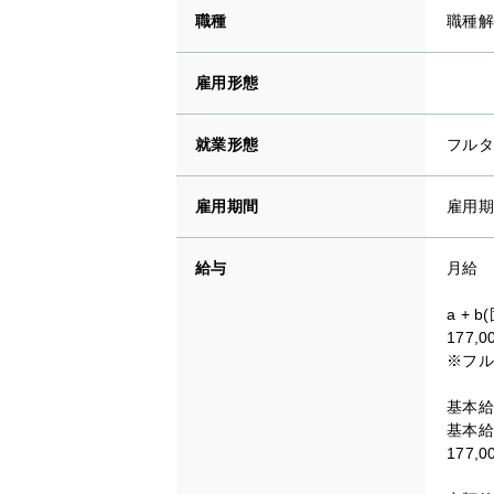
職種
職種解
雇用形態
就業形態
フルタ
雇用期間
雇用期
給与
月給
a + 
177,
※フル
基本給(
基本給
177,