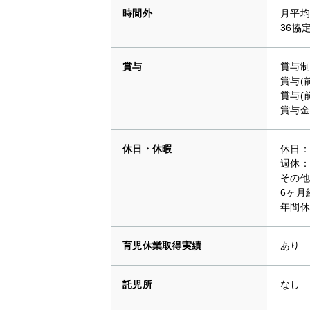
時間外
月平均
36協
賞与
賞与制
賞与(
賞与(
賞与金
休日・休暇
休日：
週休：
その他
6ヶ月
年間休
育児休業取得実績
あり
託児所
なし