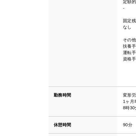
定額的
-
固定残
なし
その他
扶養手
運転手
資格
二
大型
許：
勤務時間
変形労
1ヶ月
8時3
休憩時間
90分