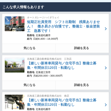
こんな求人情報もあります
オートガレージハイダウェイ
短期正社員登用 シフト出勤制 残業ありませ
ん！ 働き易さが自慢です。整備士・板金塗装
工 急募です！
勤務地
北海道札幌市
給与
日給8,400～16,000円
気になる
詳細を見る
北海道三菱自動車販売株式会社 江別店
【嬉しい新車車両貸与／住宅手当】整備士募
集・年間休日120日・転勤なし
勤務地
北海道江別市
給与
月給200,000～300,000円
気になる
詳細を見る
北海道三菱自動車販売株式会社 南店
【嬉しい新車車両貸与／住宅手当】整備士募
集・年間休日120日・転勤なし
勤務地
北海道札幌市