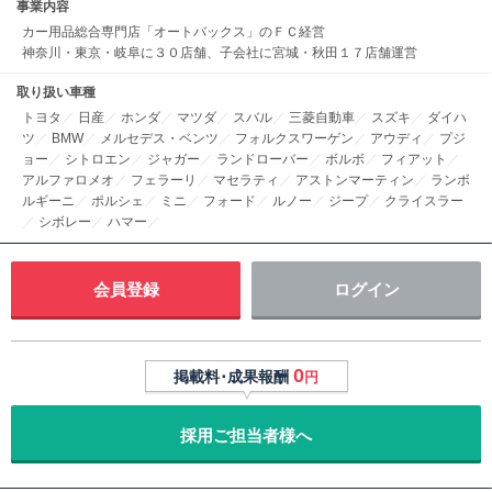
事業内容
カー用品総合専門店「オートバックス」のＦＣ経営
神奈川・東京・岐阜に３０店舗、子会社に宮城・秋田１７店舗運営
取り扱い車種
トヨタ
／
日産
／
ホンダ
／
マツダ
／
スバル
／
三菱自動車
／
スズキ
／
ダイハ
ツ
／
BMW
／
メルセデス・ベンツ
／
フォルクスワーゲン
／
アウディ
／
プジ
ョー
／
シトロエン
／
ジャガー
／
ランドローバー
／
ボルボ
／
フィアット
／
アルファロメオ
／
フェラーリ
／
マセラティ
／
アストンマーティン
／
ランボ
ルギーニ
／
ポルシェ
／
ミニ
／
フォード
／
ルノー
／
ジープ
／
クライスラー
／
シボレー
／
ハマー
／
会員登録
ログイン
0
掲載料･成果報酬
円
採用ご担当者様へ