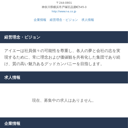
〒244-0801
神奈川県横浜市戸塚区品濃町545-3
http://www.i-a.co.jp
企業情報
経営理念・ビジョン
求人情報
経営理念・ビジョン
アイエーは社員個々の可能性を尊重し、各人の夢と会社の志を実
現するために、常に理念および価値観を共有化した集団であり続
け、質の高い魅力あるグッドカンパニーを目指します。
求人情報
現在、募集中の求人はありません。
企業情報