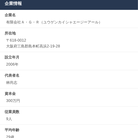
企業情報
企業名
有限会社Ａ・Ｇ・Ｒ（ユウゲンカイシャエージーアール）
所在地
〒618-0012
大阪府三島郡島本町高浜2-19-28
設立年月
2006年
代表者名
林尚志
資本金
300万円
従業員数
9人
平均年齢
29歳