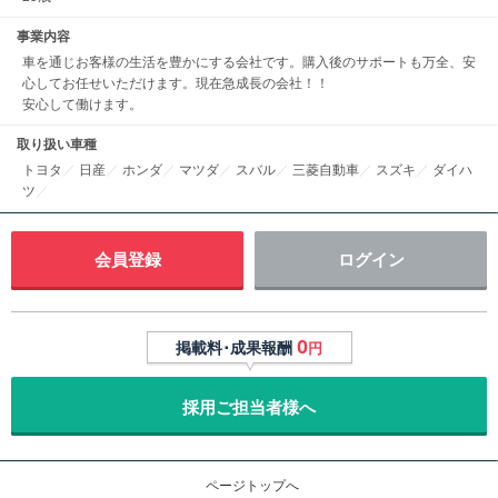
事業内容
車を通じお客様の生活を豊かにする会社です。購入後のサポートも万全、安
心してお任せいただけます。現在急成長の会社！！
安心して働けます。
取り扱い車種
トヨタ
／
日産
／
ホンダ
／
マツダ
／
スバル
／
三菱自動車
／
スズキ
／
ダイハ
ツ
／
会員登録
ログイン
0
掲載料･成果報酬
円
採用ご担当者様へ
ページトップへ