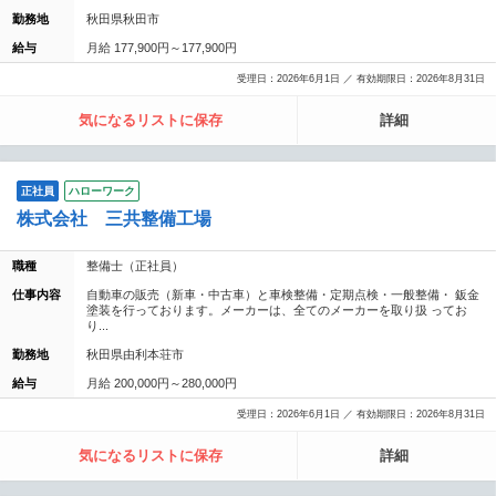
勤務地
秋田県秋田市
給与
月給 177,900円～177,900円
受理日：2026年6月1日 ／ 有効期限日：2026年8月31日
気になるリストに保存
詳細
正社員
ハローワーク
株式会社 三共整備工場
職種
整備士（正社員）
仕事内容
自動車の販売（新車・中古車）と車検整備・定期点検・一般整備・ 鈑金
塗装を行っております。メーカーは、全てのメーカーを取り扱 ってお
り...
勤務地
秋田県由利本荘市
給与
月給 200,000円～280,000円
受理日：2026年6月1日 ／ 有効期限日：2026年8月31日
気になるリストに保存
詳細