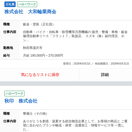
正社員
ハローワーク
株式会社 大和輪業商会
職種
鈑金・塗装（正社員）
仕事内容
自動車・バイク・自転車・除雪機等汎用機械の 販売・整備・車検・鈑金
修理自動車リース「フラット７」取扱店、 スズキ（株）副代理店、ホ
ン...
勤務地
秋田県湯沢市
給与
月給 190,000円～270,000円
受理日：2026年6月2日 ／ 有効期限日：2026年8月31日
気になるリストに保存
詳細
ハローワーク
秋印 株式会社
職種
整備士（その他）
仕事内容
ありがとうを創造・提案する総合物流企業として、お客様の商品と ご要
望に合わせたプランや輸送・保管・流通加工・情報サービス等 一貫し
た...