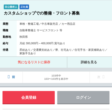
非公開求人
正社員
カスタムショップでの整備・フロント募集
業態
車検・整備工場／中古車販売店 ／カー用品店
職種
自動車整備士 サービスフロント 等
勤務地
秋田県
給与
月給 300,000円～400,000円 賞与あり
待遇
昇給あり／交通費支給あり／寮、社宅あり／住宅手当・家賃補助あり／
家族手当あり
気になるリストに保存
詳細を見る
103件中
前
次
103〜103件を表示中
会員登録
ログイン