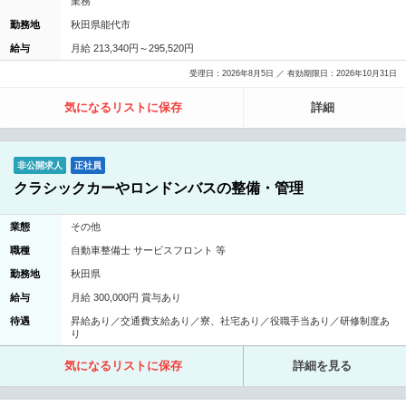
業務
勤務地
秋田県能代市
給与
月給 213,340円～295,520円
受理日：2026年8月5日 ／ 有効期限日：2026年10月31日
気になるリストに保存
詳細
非公開求人
正社員
クラシックカーやロンドンバスの整備・管理
業態
その他
職種
自動車整備士 サービスフロント 等
勤務地
秋田県
給与
月給 300,000円 賞与あり
待遇
昇給あり／交通費支給あり／寮、社宅あり／役職手当あり／研修制度あ
り
気になるリストに保存
詳細を見る