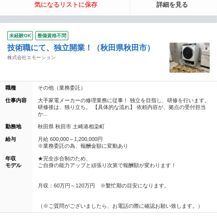
気になるリストに保存
詳細を見る
未経験OK
整備資格不問
技術職にて、独立開業！（秋田県秋田市）
株式会社エモーション
職種
その他（業務委託）
仕事内容
大手家電メーカーの修理業務に従事！ 独立を目指し、研修を行います。
研修後は、独り立ち。 【具体的な流れ】 依頼内容が、拠点の受付担当
か...
勤務地
秋田県 秋田市 土崎港相染町
給与
月給 600,000～1,200,000円
※業務委託の為、報酬金額に変動あり
年収
★完全歩合制のため、
モデル
ご自身の能力アップと頑張り次第で報酬額が変わります！
月収：60万円～120万円 ※繫忙期の目安になります。
（※ご質問がございましたら、お電話の際に確認お願い致します。）