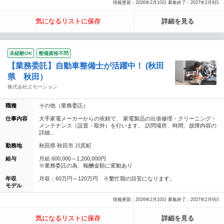
情報更新：2026年2月10日 募集終了：2027年2月9日
気になるリストに保存
詳細を見る
未経験OK
整備資格不問
【業務委託】自動車整備士が活躍中！ (秋田
県 秋田）
株式会社エモーション
職種
その他（業務委託）
仕事内容
大手家電メーカーからの依頼で、 家電製品の出張修理・クリーニング・
メンテナンス（設置・取外）を行います。 訪問場所、時間、故障内容の
詳細...
勤務地
秋田県 秋田市 川尻町
給与
月給 600,000～1,200,000円
※業務委託の為、報酬金額に変動あり
年収
月収：60万円～120万円 ※繫忙期の目安になります。
モデル
情報更新：2026年2月10日 募集終了：2027年2月9日
気になるリストに保存
詳細を見る