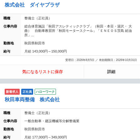
株式会社 ダイヤプラザ
職種
整備士（正社員）
仕事内容
総合体育施設「秋田アスレティッククラブ」（秋田・本荘・湯沢・ 大
曲） 自動車教習所「秋田モータースクール」「ＥＮＥＯＳ茨島 給油
所」...
勤務地
秋田県秋田市
給与
月給 143,000円～150,000円
受理日：2026年8月5日 ／ 有効期限日：2026年10月31日
気になるリストに保存
詳細
新着求人
正社員
ハローワーク
秋田車両整備 株式会社
職種
整備士（正社員）
仕事内容
一般自動車・建設機械等分解整備業
勤務地
秋田県秋田市
給与
月給 177,000円～349,000円