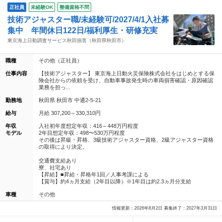
正社員
未経験OK
整備資格不問
技術アジャスター職/未経験可/2027/4/1入社募
集中 年間休日122日/福利厚生・研修充実
東京海上日動調査サービス秋田損害（秋田県秋田市）
職種
その他（正社員）
仕事内容
【技術アジャスター】 東京海上日動火災保険株式会社をはじめとする保
険会社からの依頼を受け、自動車事故発生時の車両損害確認・原因確認
業務を担っ...
勤務地
秋田県 秋田市 中通2-5-21
給与
月給 307,200～330,310円
年収
入社初年度想定年収：416～448万円程度
モデル
2年目想定年収：498〜530万円程度
その後は昇級・昇格、3級技術アジャスター資格、2級アジャスター資格
の取得により決定。
交通費支給あり
寮、社宅あり
【昇給】■昇給・昇格年1回／人事考課による
【賞与】約4ヵ月支給（2年目以降）※1年目は約2.3ヵ月分支給
車種
その他
情報更新：2026年8月2日 募集終了：2027年3月31日