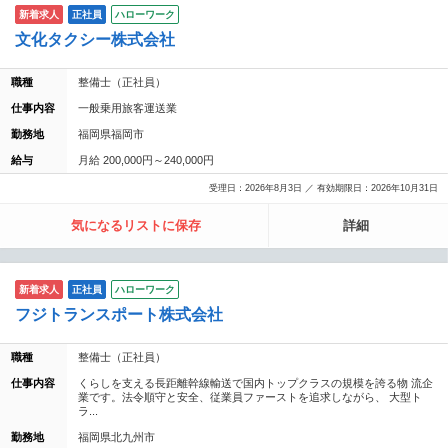
新着求人
正社員
ハローワーク
文化タクシー株式会社
職種
整備士（正社員）
仕事内容
一般乗用旅客運送業
勤務地
福岡県福岡市
給与
月給 200,000円～240,000円
受理日：2026年8月3日 ／ 有効期限日：2026年10月31日
気になるリストに保存
詳細
新着求人
正社員
ハローワーク
フジトランスポート株式会社
職種
整備士（正社員）
仕事内容
くらしを支える長距離幹線輸送で国内トップクラスの規模を誇る物 流企
業です。法令順守と安全、従業員ファーストを追求しながら、 大型ト
ラ...
勤務地
福岡県北九州市