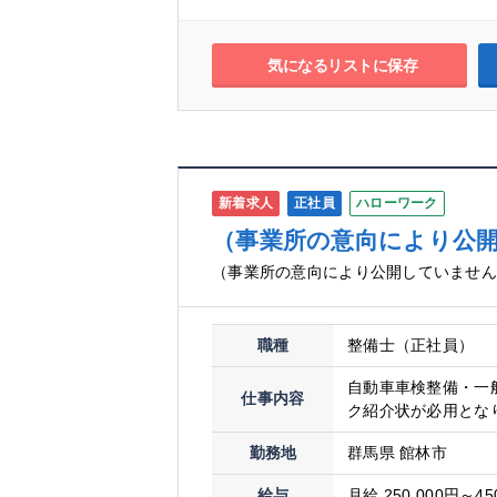
気になるリストに保存
新着求人
正社員
ハローワーク
（事業所の意向により公
（事業所の意向により公開していませ
職種
整備士（正社員）
自動車車検整備・一
仕事内容
ク紹介状が必用とな
勤務地
群馬県 館林市
給与
月給 250,000円～45