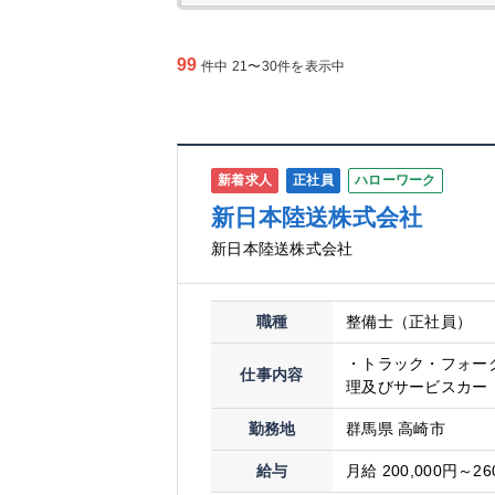
99
件中 21〜30件を表示中
新着求人
正社員
ハローワーク
新日本陸送株式会社
新日本陸送株式会社
職種
整備士（正社員）
・トラック・フォー
仕事内容
理及びサービスカー（
勤務地
群馬県 高崎市
給与
月給 200,000円～26