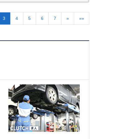
3
4
5
6
7
»
»»