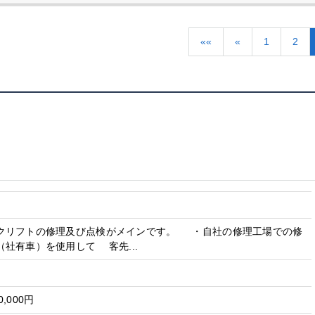
««
«
1
2
クリフトの修理及び点検がメインです。 ・自社の修理工場での修
社有車）を使用して 客先...
0,000円