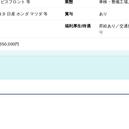
ービスフロント 等
業態
車検・整備工場
ヨタ 日産 ホンダ マツダ 等
賞与
あり
福利厚生/待遇
昇給あり／交通
り
350,000円