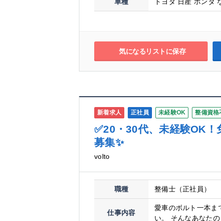
車種
トヨタ 日産 ホンダ 
気になるリストに保存
新着求人
正社員
未経験OK
整備資格
✅20・30代、未経験O
募集✨
volto
職種
整備士（正社員）
愛車のボルト一本ま
仕事内容
い。 そんなあなたの