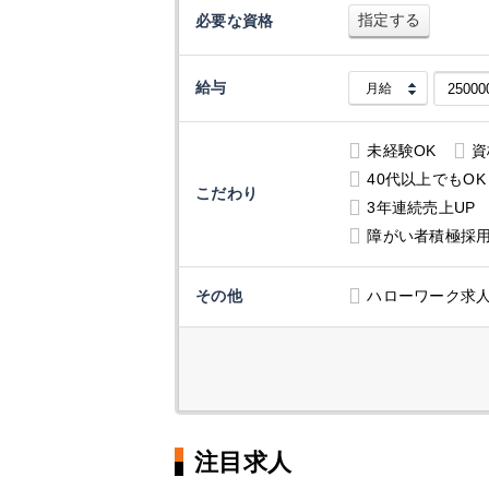
指定する
必要な資格
給与
未経験OK
資
40代以上でもOK
こだわり
3年連続売上UP
障がい者積極採
その他
ハローワーク求
注目求人