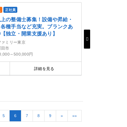
人
正社員
以上の整備士募集！設備や昇給・
・各種手当など充実。ブランクあ
◎【独立・開業支援あり】
ファミリー東京
町田市
0,000～500,000円
詳細を見る
気にな
5
6
7
8
9
»
»»