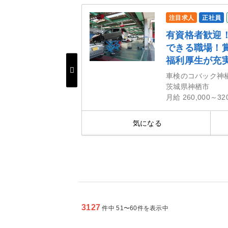
注目求人
正社員
ネスト岩田G】東証
有資格者歓迎
が運営する鈑金
できる職場！
フ
福利厚生が充
車検のコバック神
茨城県神栖市
月給 260,000～32
細を見る
気になる
3127
件中 51〜60件を表示中