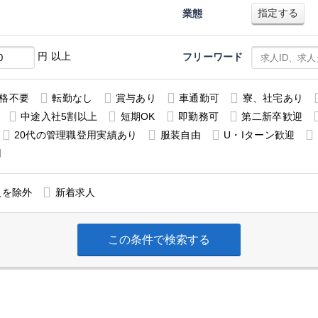
指定する
業態
円 以上
フリーワード
格不要
転勤なし
賞与あり
車通勤可
寮、社宅あり
中途入社5割以上
短期OK
即勤務可
第二新卒歓迎
20代の管理職登用実績あり
服装自由
U・Iターン歓迎
用
人を除外
新着求人