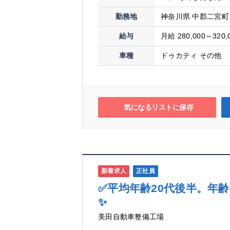
勤務地
神奈川県 中郡二宮町 中
給与
月給 280,000～320,
車種
ドゥカティ その他
気になるリストに保存
新着求人
正社員
✅平均年齢20代後半。年
✨
美田自動車整備工場