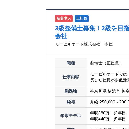
新着求人
正社員
3級整備士募集！2級を目
会社
モービルオート株式会社 本社
職種
整備士（正社員）
モービルオートでは、
仕事内容
長した社員が多数活躍
勤務地
神奈川県 横浜市 神奈
給与
月給 250,000～290,
年収380万 (2年目
年収モデル
年収440万 (5年目