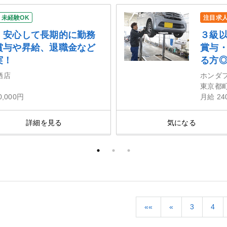
未経験OK
注目求
！安心して長期的に勤務
３級
賞与や昇給、退職金など
賞与
実！
る方
栖店
ホンダ
東京都
0,000円
月給 24
詳細を見る
気になる
««
«
3
4