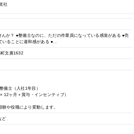
南支社
んか？ ●整備士なのに、ただの作業員になっている感覚がある ●売
いることに違和感がある ●...
町文廣1632
級整備士（入社1年目）
 × 12ヶ月＋賞与・インセンティブ）
経験や役職により変動します。
など